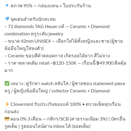
สภาพ 95% — กล่องแทน + ใบประกันร้าน
จุดเด่นสำหรับนักสะสม
– 72 diamonds TAG Heuer แท้ — Ceramic + Diamond
combination หรูระดับ jewelry
– ขนาด 42mm UNISEX — เลือกใส่ได้ทั้งหญิงและชาย (ผู้ชาย
ข้อมือใหญ่ใส่ลงตัว)
– Ceramic ขอบสีดำตลอดกาล เกิดรอยได้ยาก สีไม่จาง
– ราคาตลาดเดิม retail ~฿120-150K — เรือนนี้ ฿49,900 ดีลคุ้ม
มาก
เหมาะ: คู่รักหา watch สลับใส่ / ผู้ชายชอบ statement piece
หรู / ผู้หญิงข้อมือใหญ่ / collector Ceramic + Diamond
Clovermint รับประกันของแท้ 100% • ตรวจเช็คทุกเรือน
ก่อนส่ง
ผ่อน 0% 3 เดือน — กสิกร/SCB (ค่าธรรมเนียม 3%) | บัตรอื่น
รูดเต็ม | รูดออนไลน์ผ่าน inbox ได้ (ยอดเต็ม)