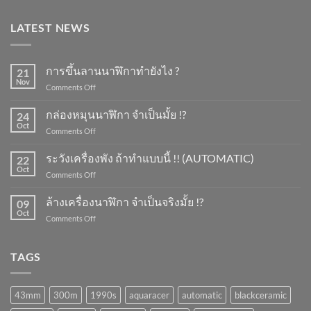
LATEST NEWS
การขึ้นลานนาฬิกาทำยังไง ?
21
Nov
on
Comments Off
การ
ขึ้น
กล่องหมุนนาฬิกา จำเป็นมั้ย !?
24
ลาน
Oct
on
Comments Off
นาฬิกา
กล่อง
ทำ
หมุน
ระวังเครื่องพัง ถ้าทำแบบนี้ !! (AUTOMATIC)
ยัง
22
นาฬิกา
Oct
ไง
on
Comments Off
จำเป็น
?
ระวัง
มั้ย
เครื่อง
ล้างเครื่องนาฬิกา จำเป็นจริงมั้ย !?
!?
09
พัง
Oct
on
Comments Off
ถ้า
ล้าง
ทำ
เครื่อง
แบบ
นาฬิกา
TAGS
นี้
จำเป็น
!!
จริง
(AUTOMATIC)
มั้ย
43mm
300m
1990s
aquaracer
automatic
blackceramic
!?