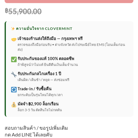
55,900.00
฿
ความมั่นใจจาก CLOVERMINT
เจ้าของร้านส่งให้ถึงมือ — กรุงเทพฯ ฟรี
ตรวจของถึงมือก่อนรับ • ต่างจังหวัด ส่งไปรษณีย์ไทย EMS (โอนเต็มก่อน
ส่ง)
รับประกันของแท้ 100% ตลอดชีพ
ถ้าพิสูจน์ว่าไม่แท้ ยินดีคืนเงินเต็มจำนวน
รับประกันกลไกเครื่อง 1 ปี
เดินผิด / เดินช้า / หยุด — ส่งซ่อมฟรี
Trade-in / รับซื้อคืน
ยกระดับเป็นรุ่นใหม่ได้ทุกเวลา
มัดจำ ฿2,900 ล็อกเรือน
ล็อก 3-5 วัน ตัดสินใจไม่กดดัน
สอบถามสินค้า / ขอรูปเพิ่มเติม
กด Add LINE ได้เลยคับ