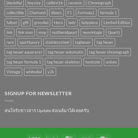
blackdial
boysize
calibre16
ceramic
Chronograph
collectible
Diamond
divers
F1
Formula1
formula 1
fullset
gift
greydial
Hero
lady
ladypiece
Limited Edition
link
link men
mop
motherofpearl
neovintage
Quartz
rare
sportluxury
stainlesssteel
tagheuer
tag heuer
tag heuer aquaracer
tag heuer automatic
tag heuer chronograph
tag heuer formula 1
tag heuer skeleton
twotone
unisex
Vintage
whitedial
y2k
SIGNUP FOR NEWSLETTER
สนใจรับข่าวสาร Update ส่งเมล์มาได้เลยครับ