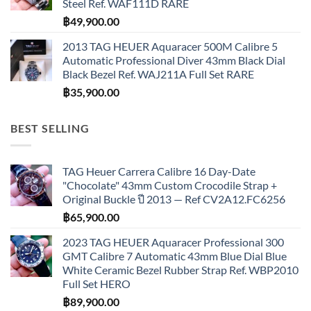
Steel Ref. WAF111D RARE
฿
49,900.00
2013 TAG HEUER Aquaracer 500M Calibre 5
Automatic Professional Diver 43mm Black Dial
Black Bezel Ref. WAJ211A Full Set RARE
฿
35,900.00
BEST SELLING
TAG Heuer Carrera Calibre 16 Day-Date
"Chocolate" 43mm Custom Crocodile Strap +
Original Buckle ปี 2013 — Ref CV2A12.FC6256
฿
65,900.00
2023 TAG HEUER Aquaracer Professional 300
GMT Calibre 7 Automatic 43mm Blue Dial Blue
White Ceramic Bezel Rubber Strap Ref. WBP2010
Full Set HERO
฿
89,900.00