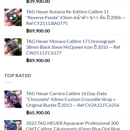
฿
39,900.00
TAG Heuer Autavia Re-Edition Calibre 11
"Reverse Panda" 43mm หน้าดำ-ขาว-ส้ม ปี 2006 —
Ref CY2111.BA0775
฿
89,900.00
TAG Heuer Monaco Calibre 17 Chronograph
38mm Black Steve McQueen Icon ปี 2010 — Ref
CW2111.FC6177
฿
89,900.00
TOP RATED
TAG Heuer Carrera Calibre 16 Day-Date
"Chocolate" 43mm Custom Crocodile Strap +
Original Buckle ปี 2013 — Ref CV2A12.FC6256
฿
65,900.00
2023 TAG HEUER Aquaracer Professional 300
GMT Calibre 7 Automatic 43mm Blue Dial Blue