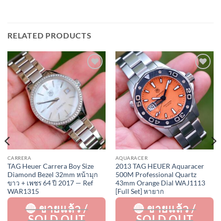
RELATED PRODUCTS
Add to
Add to
Wishlist
Wishlist
CARRERA
AQUARACER
TAG Heuer Carrera Boy Size
2013 TAG HEUER Aquaracer
Diamond Bezel 32mm หน้ามุก
500M Professional Quartz
ขาว + เพชร 64 ปี 2017 — Ref
43mm Orange Dial WAJ1113
WAR1315
[Full Set] หายาก