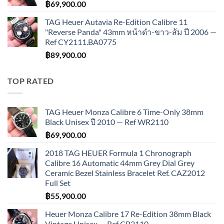
฿
69,900.00
TAG Heuer Autavia Re-Edition Calibre 11
"Reverse Panda" 43mm หน้าดำ-ขาว-ส้ม ปี 2006 —
Ref CY2111.BA0775
฿
89,900.00
TOP RATED
TAG Heuer Monza Calibre 6 Time-Only 38mm
Black Unisex ปี 2010 — Ref WR2110
฿
69,900.00
2018 TAG HEUER Formula 1 Chronograph
Calibre 16 Automatic 44mm Grey Dial Grey
Ceramic Bezel Stainless Bracelet Ref. CAZ2012
Full Set
฿
55,900.00
Heuer Monza Calibre 17 Re-Edition 38mm Black
Vintage Unisex — Ref CR2110