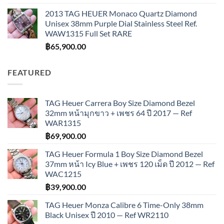
2013 TAG HEUER Monaco Quartz Diamond
Unisex 38mm Purple Dial Stainless Steel Ref.
WAW1315 Full Set RARE
฿
65,900.00
FEATURED
TAG Heuer Carrera Boy Size Diamond Bezel
32mm หน้ามุกขาว + เพชร 64 ปี 2017 — Ref
WAR1315
฿
69,900.00
TAG Heuer Formula 1 Boy Size Diamond Bezel
37mm หน้า Icy Blue + เพชร 120 เม็ด ปี 2012 — Ref
WAC1215
฿
39,900.00
TAG Heuer Monza Calibre 6 Time-Only 38mm
Black Unisex ปี 2010 — Ref WR2110