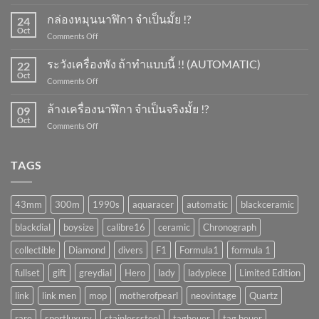
การ
ขึ้น
กล่องหมุนนาฬิกา จำเป็นมั้ย !?
24
ลาน
Oct
on
Comments Off
นาฬิกา
กล่อง
ทำ
หมุน
ระวังเครื่องพัง ถ้าทำแบบนี้ !! (AUTOMATIC)
ยัง
22
นาฬิกา
Oct
ไง
on
Comments Off
จำเป็น
?
ระวัง
มั้ย
เครื่อง
ล้างเครื่องนาฬิกา จำเป็นจริงมั้ย !?
!?
09
พัง
Oct
on
Comments Off
ถ้า
ล้าง
ทำ
เครื่อง
แบบ
นาฬิกา
TAGS
นี้
จำเป็น
!!
จริง
(AUTOMATIC)
มั้ย
43mm
300m
1990s
aquaracer
automatic
blackceramic
!?
blackdial
boysize
calibre16
ceramic
Chronograph
collectible
Diamond
divers
F1
Formula1
formula 1
fullset
gift
greydial
Hero
lady
ladypiece
Limited Edition
link
link men
mop
motherofpearl
neovintage
Quartz
rare
sportluxury
stainlesssteel
tagheuer
tag heuer