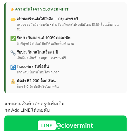
ความมั่นใจจาก CLOVERMINT
เจ้าของร้านส่งให้ถึงมือ — กรุงเทพฯ ฟรี
ตรวจของถึงมือก่อนรับ • ต่างจังหวัด ส่งไปรษณีย์ไทย EMS (โอนเต็มก่อน
ส่ง)
รับประกันของแท้ 100% ตลอดชีพ
ถ้าพิสูจน์ว่าไม่แท้ ยินดีคืนเงินเต็มจำนวน
รับประกันกลไกเครื่อง 1 ปี
เดินผิด / เดินช้า / หยุด — ส่งซ่อมฟรี
Trade-in / รับซื้อคืน
ยกระดับเป็นรุ่นใหม่ได้ทุกเวลา
มัดจำ ฿2,900 ล็อกเรือน
ล็อก 3-5 วัน ตัดสินใจไม่กดดัน
สอบถามสินค้า / ขอรูปเพิ่มเติม
กด Add LINE ได้เลยคับ
@clovermint
LINE