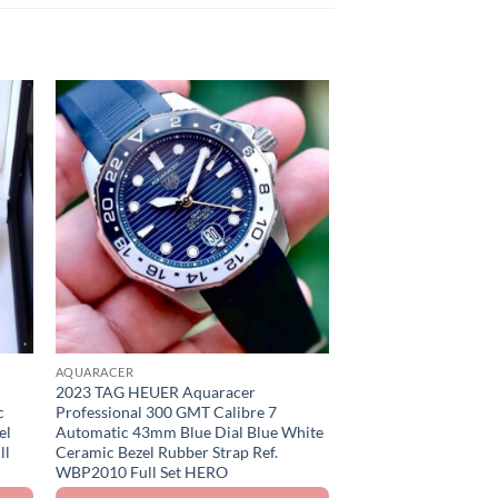
to
Add to
ist
Wishlist
FORMULA1
1995 TAG HEUER For
Quartz Vintage 35mm
Bezel Ref. WA1218 S
AQUARACER
฿
35,900.00
2023 TAG HEUER Aquaracer
c
Professional 300 GMT Calibre 7
el
Automatic 43mm Blue Dial Blue White
ll
Ceramic Bezel Rubber Strap Ref.
WBP2010 Full Set HERO