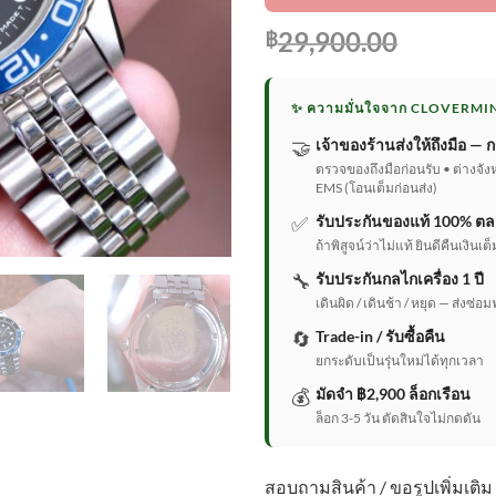
29,900.00
฿
✨ ความมั่นใจจาก CLOVERMI
🤝
เจ้าของร้านส่งให้ถึงมือ — ก
ตรวจของถึงมือก่อนรับ • ต่างจัง
EMS (โอนเต็มก่อนส่ง)
✅
รับประกันของแท้ 100% ตล
ถ้าพิสูจน์ว่าไม่แท้ ยินดีคืนเงิน
🔧
รับประกันกลไกเครื่อง 1 ปี
เดินผิด / เดินช้า / หยุด — ส่งซ่อม
🔄
Trade-in / รับซื้อคืน
ยกระดับเป็นรุ่นใหม่ได้ทุกเวลา
💰
มัดจำ ฿2,900 ล็อกเรือน
ล็อก 3-5 วัน ตัดสินใจไม่กดดัน
สอบถามสินค้า / ขอรูปเพิ่มเติม