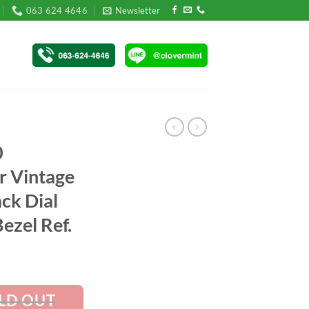
063 624 4646
Newsletter
0
r Vintage
ck Dial
zel Ref.