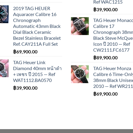
Ref WAC1215
2019 TAG HEUER
฿
39,900.00
Aquaracer Calibre 16
Chronograph
TAG Heuer Monac
Automatic 43mm Black
Calibre 17
Dial Black Ceramic
Chronograph 38m
Bezel Stainless Bracelet
Black Steve McQu
Ref. CAY211A Full Set
Icon ปี 2010 — Ref
CW2111.FC6177
฿
69,900.00
฿
89,900.00
TAG Heuer Link
Diamond 40mm หน้าดำ
TAG Heuer Monza
+ เพชร ปี 2015 — Ref
Calibre 6 Time-Onl
WAT1112.BA0570
38mm Black Unisex 
2010 — Ref WR21
฿
39,900.00
฿
69,900.00