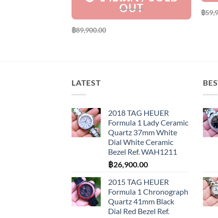
฿
59,
฿
89,900.00
LATEST
BES
2018 TAG HEUER
Formula 1 Lady Ceramic
Quartz 37mm White
Dial White Ceramic
Bezel Ref. WAH1211
฿
26,900.00
2015 TAG HEUER
Formula 1 Chronograph
Quartz 41mm Black
Dial Red Bezel Ref.