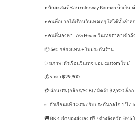
• นักสะสมที่ชอบ colorway Batman น้ำเงิน-
• คนที่อยากได้เรือนวินเทจเท่ๆ ใส่ได้ทั้งล
• คนที่มองหา TAG Heuer วินเทจราคาเข้าถึงง่
📦 Set: กล่องแทน + ใบประกันร้าน
✨ สภาพ: ตัวเรือนวินเทจ ขอบ custom ใหม่
💰 ราคา ฿29,900
💳 ผ่อน 0% (กสิกร/SCB) / มัดจำ ฿2,900 ล็อก 
✅ ตัวเรือนแท้ 100% / รับประกันกลไก 1 ปี / Tr
🚚 BKK เจ้าของส่งเอง ฟรี / ต่างจังหวัด EMS 