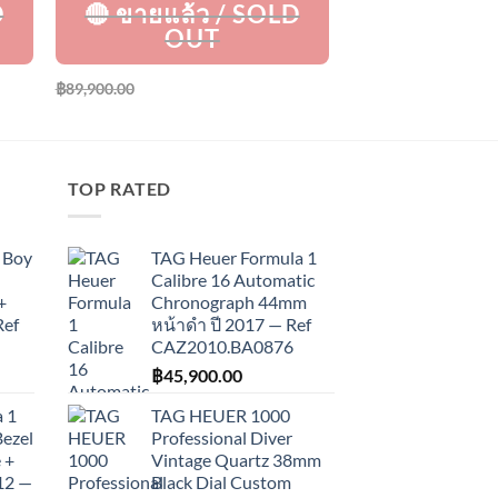
฿
89,900.00
TOP RATED
 Boy
TAG Heuer Formula 1
Calibre 16 Automatic
+
Chronograph 44mm
Ref
หน้าดำ ปี 2017 — Ref
CAZ2010.BA0876
฿
45,900.00
 1
TAG HEUER 1000
Bezel
Professional Diver
 +
Vintage Quartz 38mm
012 —
Black Dial Custom