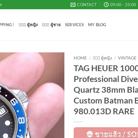
CONTACT
09:00 - 23:00
!!
PPING !
💁🏻‍♀️ ผู้หญิง
🙋🏻‍♂️ ผู้ชาย
SERVICES
MY BLOG
HOME
/
💁🏻‍♀️ ผู้หญิง
/
VINTAGE
TAG HEUER 100
Add to
Professional Dive
Wishlist
Quartz 38mm Bla
Custom Batman Be
980.013D RARE