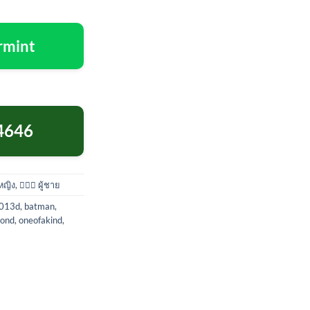
rmint
4646
ู้หญิง
,
🙋🏻‍♂️ ผู้ชาย
013d
,
batman
,
bond
,
oneofakind
,