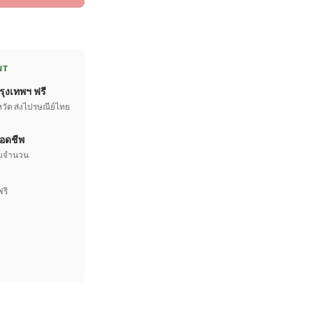
NT
รุงเทพฯ ฟรี
หวัด ส่งไปรษณีย์ไทย
อดชีพ
เต็มจำนวน
ฟรี