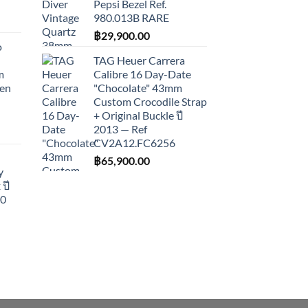
Pepsi Bezel Ref.
980.013B RARE
฿
29,900.00
o
TAG Heuer Carrera
m
Calibre 16 Day-Date
een
"Chocolate" 43mm
Custom Crocodile Strap
+ Original Buckle ปี
2013 — Ref
CV2A12.FC6256
฿
65,900.00
y
ปี
10