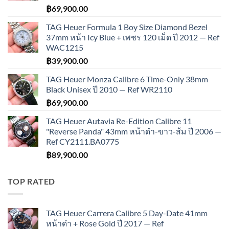
฿
69,900.00
TAG Heuer Formula 1 Boy Size Diamond Bezel
37mm หน้า Icy Blue + เพชร 120 เม็ด ปี 2012 — Ref
WAC1215
฿
39,900.00
TAG Heuer Monza Calibre 6 Time-Only 38mm
Black Unisex ปี 2010 — Ref WR2110
฿
69,900.00
TAG Heuer Autavia Re-Edition Calibre 11
"Reverse Panda" 43mm หน้าดำ-ขาว-ส้ม ปี 2006 —
Ref CY2111.BA0775
฿
89,900.00
TOP RATED
TAG Heuer Carrera Calibre 5 Day-Date 41mm
หน้าดำ + Rose Gold ปี 2017 — Ref