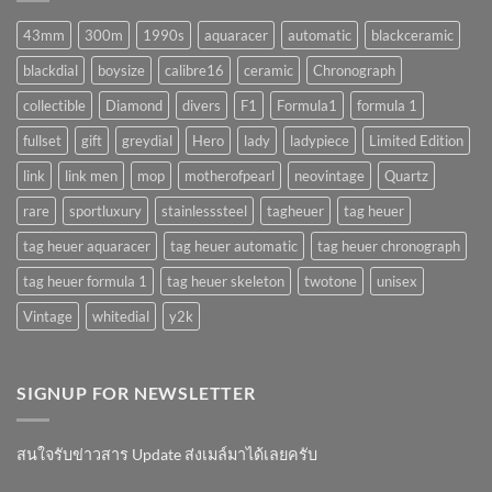
จริง
(AUTOMATIC)
มั้ย
43mm
300m
1990s
aquaracer
automatic
blackceramic
!?
blackdial
boysize
calibre16
ceramic
Chronograph
collectible
Diamond
divers
F1
Formula1
formula 1
fullset
gift
greydial
Hero
lady
ladypiece
Limited Edition
link
link men
mop
motherofpearl
neovintage
Quartz
rare
sportluxury
stainlesssteel
tagheuer
tag heuer
tag heuer aquaracer
tag heuer automatic
tag heuer chronograph
tag heuer formula 1
tag heuer skeleton
twotone
unisex
Vintage
whitedial
y2k
SIGNUP FOR NEWSLETTER
สนใจรับข่าวสาร Update ส่งเมล์มาได้เลยครับ