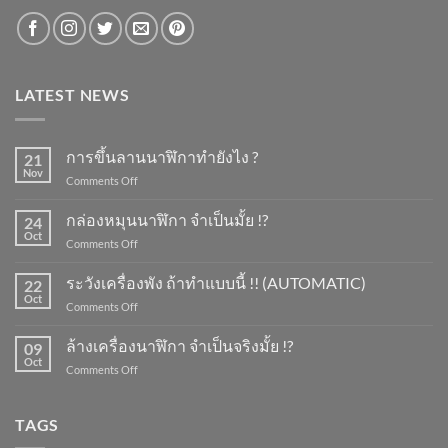
LATEST NEWS
การขึ้นลานนาฬิกาทำยังไง ?
21
Nov
on
Comments Off
การ
ขึ้น
กล่องหมุนนาฬิกา จำเป็นมั้ย !?
24
ลาน
Oct
on
Comments Off
นาฬิกา
กล่อง
ทำ
หมุน
ระวังเครื่องพัง ถ้าทำแบบนี้ !! (AUTOMATIC)
ยัง
22
นาฬิกา
Oct
ไง
on
Comments Off
จำเป็น
?
ระวัง
มั้ย
เครื่อง
ล้างเครื่องนาฬิกา จำเป็นจริงมั้ย !?
!?
09
พัง
Oct
on
Comments Off
ถ้า
ล้าง
ทำ
เครื่อง
แบบ
นาฬิกา
TAGS
นี้
จำเป็น
!!