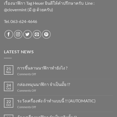
เรื่องนาฬิกา Tag Heuer ยินดีให้คำปรึกษาครับ ​Line :
@clovermint (มี @ ด้วยครับ)
Tel. 063-624-4646
LATEST NEWS
การขึ้นลานนาฬิกาทำยังไง ?
21
Nov
on
Comments Off
การ
ขึ้น
กล่องหมุนนาฬิกา จำเป็นมั้ย !?
24
ลาน
Oct
on
Comments Off
นาฬิกา
กล่อง
ทำ
หมุน
ระวังเครื่องพัง ถ้าทำแบบนี้ !! (AUTOMATIC)
ยัง
22
นาฬิกา
Oct
ไง
on
Comments Off
จำเป็น
?
ระวัง
มั้ย
เครื่อง
!?