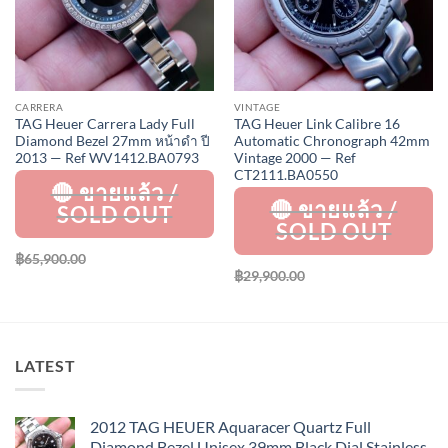
CARRERA
VINTAGE
TAG Heuer Carrera Lady Full
TAG Heuer Link Calibre 16
Diamond Bezel 27mm หน้าดำ ปี
Automatic Chronograph 42mm
2013 — Ref WV1412.BA0793
Vintage 2000 — Ref
CT2111.BA0550
฿
65,900.00
฿
29,900.00
LATEST
2012 TAG HEUER Aquaracer Quartz Full
Diamond Bezel Unisex 39mm Black Dial Stainless