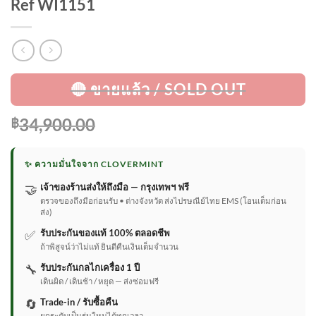
Ref WI1151
34,900.00
฿
✨ ความมั่นใจจาก CLOVERMINT
🤝
เจ้าของร้านส่งให้ถึงมือ — กรุงเทพฯ ฟรี
ตรวจของถึงมือก่อนรับ • ต่างจังหวัด ส่งไปรษณีย์ไทย EMS (โอนเต็มก่อน
ส่ง)
✅
รับประกันของแท้ 100% ตลอดชีพ
ถ้าพิสูจน์ว่าไม่แท้ ยินดีคืนเงินเต็มจำนวน
🔧
รับประกันกลไกเครื่อง 1 ปี
เดินผิด / เดินช้า / หยุด — ส่งซ่อมฟรี
🔄
Trade-in / รับซื้อคืน
ยกระดับเป็นรุ่นใหม่ได้ทุกเวลา