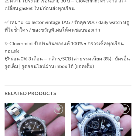
⚠ ความโปร่งใส: เรือนอายุ 30 ปี — Clovermint ตรวจกลไก +
เปลี่ยน gasket ใหม่ก่อนส่งทุกเรือน
✅ เหมาะ: collector vintage TAG / รักลุค 90s / daily watch หรู
ที่ไม่ซ้ำใคร / ของขวัญพิเศษให้คนชอบของเก่า
✨ Clovermint รับประกันของแท้ 100% • ตรวจเช็คทุกเรือน
ก่อนส่ง
💳 ผ่อน 0% 3 เดือน — กสิกร/SCB (ค่าธรรมเนียม 3%) | บัตรอื่น
รูดเต็ม | รูดออนไลน์ผ่าน inbox ได้ (ยอดเต็ม)
RELATED PRODUCTS
Add to
Add to
Wishlist
Wishlist