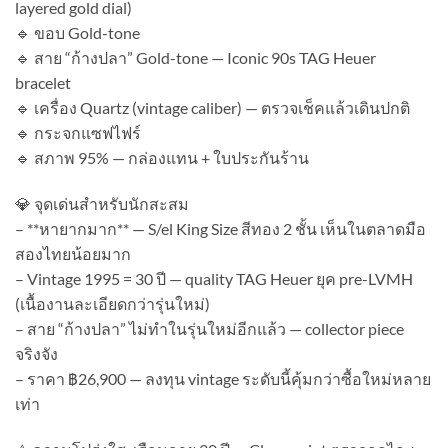
layered gold dial)
🔹 ขอบ Gold-tone
🔹 สาย “ก้างปลา” Gold-tone — Iconic 90s TAG Heuer
bracelet
🔹 เครื่อง Quartz (vintage caliber) — ตรวจเช็คแล้วเดินปกติ
🔹 กระจกแซฟไฟร์
🔹 สภาพ 95% — กล่องแทน + ใบประกันร้าน
💎 จุดเด่นสำหรับนักสะสม
– **หายากมาก** — S/el King Size สีทอง 2 ชั้น เห็นในตลาดมือ
สองไทยน้อยมาก
– Vintage 1995 = 30 ปี — quality TAG Heuer ยุค pre-LVMH
(เนื้องานละเอียดกว่ารุ่นใหม่)
– สาย “ก้างปลา” ไม่ทำในรุ่นใหม่อีกแล้ว — collector piece
จริงจัง
– ราคา ฿26,900 — ลงทุน vintage ระดับนี้คุ้มกว่าซื้อใหม่หลาย
เท่า