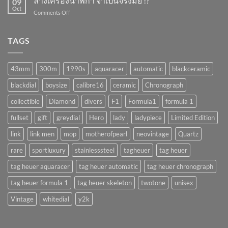
ล้างเครื่องนาฬิกา จำเป็นจริงมั้ย !?
09
พัง
Oct
on
Comments Off
ถ้า
ล้าง
ทำ
เครื่อง
แบบ
นาฬิกา
TAGS
นี้
จำเป็น
!!
จริง
(AUTOMATIC)
มั้ย
43mm
300m
1990s
aquaracer
automatic
blackceramic
!?
blackdial
boysize
calibre16
ceramic
Chronograph
collectible
Diamond
divers
F1
Formula1
formula 1
fullset
gift
greydial
Hero
lady
ladypiece
Limited Edition
link
link men
mop
motherofpearl
neovintage
Quartz
rare
sportluxury
stainlesssteel
tagheuer
tag heuer
tag heuer aquaracer
tag heuer automatic
tag heuer chronograph
tag heuer formula 1
tag heuer skeleton
twotone
unisex
Vintage
whitedial
y2k