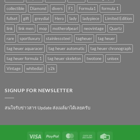
collectible
Diamond
divers
F1
Formula1
formula 1
fullset
gift
greydial
Hero
lady
ladypiece
Limited Edition
link
link men
mop
motherofpearl
neovintage
Quartz
rare
sportluxury
stainlesssteel
tagheuer
tag heuer
tag heuer aquaracer
tag heuer automatic
tag heuer chronograph
tag heuer formula 1
tag heuer skeleton
twotone
unisex
Vintage
whitedial
y2k
SIGNUP FOR NEWSLETTER
สนใจรับข่าวสาร Update ส่งเมล์มาได้เลยครับ
Visa
PayPal
MasterCard
Cash
Credit