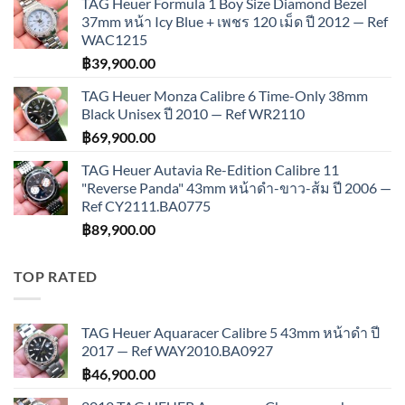
TAG Heuer Formula 1 Boy Size Diamond Bezel
37mm หน้า Icy Blue + เพชร 120 เม็ด ปี 2012 — Ref
WAC1215
฿
39,900.00
TAG Heuer Monza Calibre 6 Time-Only 38mm
Black Unisex ปี 2010 — Ref WR2110
฿
69,900.00
TAG Heuer Autavia Re-Edition Calibre 11
"Reverse Panda" 43mm หน้าดำ-ขาว-ส้ม ปี 2006 —
Ref CY2111.BA0775
฿
89,900.00
TOP RATED
TAG Heuer Aquaracer Calibre 5 43mm หน้าดำ ปี
2017 — Ref WAY2010.BA0927
฿
46,900.00