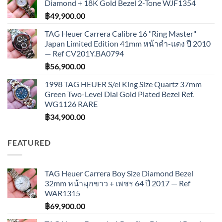
Diamond + 18K Gold Bezel 2-Tone WJF1354
฿
49,900.00
TAG Heuer Carrera Calibre 16 "Ring Master"
Japan Limited Edition 41mm หน้าดำ-แดง ปี 2010
— Ref CV201Y.BA0794
฿
56,900.00
1998 TAG HEUER S/el King Size Quartz 37mm
Green Two-Level Dial Gold Plated Bezel Ref.
WG1126 RARE
฿
34,900.00
FEATURED
TAG Heuer Carrera Boy Size Diamond Bezel
32mm หน้ามุกขาว + เพชร 64 ปี 2017 — Ref
WAR1315
฿
69,900.00