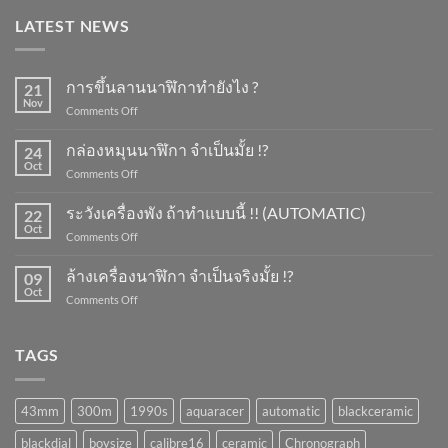
LATEST NEWS
การขึ้นลานนาฬิกาทำยังไง ?
21
Nov
on
Comments Off
การ
ขึ้น
กล่องหมุนนาฬิกา จำเป็นมั้ย !?
24
ลาน
Oct
on
Comments Off
นาฬิกา
กล่อง
ทำ
หมุน
ระวังเครื่องพัง ถ้าทำแบบนี้ !! (AUTOMATIC)
ยัง
22
นาฬิกา
Oct
ไง
on
Comments Off
จำเป็น
?
ระวัง
มั้ย
เครื่อง
ล้างเครื่องนาฬิกา จำเป็นจริงมั้ย !?
!?
09
พัง
Oct
on
Comments Off
ถ้า
ล้าง
ทำ
เครื่อง
แบบ
นาฬิกา
TAGS
นี้
จำเป็น
!!
จริง
(AUTOMATIC)
มั้ย
43mm
300m
1990s
aquaracer
automatic
blackceramic
!?
blackdial
boysize
calibre16
ceramic
Chronograph