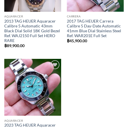
AQUARACER
CARRERA
2013 TAG HEUER Aquaracer
2017 TAG HEUER Carrera
Calibre 5 Automatic 43mm
Calibre 5 Day-Date Automatic
Black Dial Solid 18K Gold Bezel
41mm Blue Dial Stainless Steel
Ref. WAJ2150 Full Set HERO
Ref. WAR201E Full Set
RARE
฿
45,900.00
฿
89,900.00
Add to
Wishlist
AQUARACER
2023 TAG HEUER Aquaracer