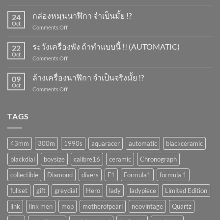
การ
ขึ้น
กล่องหมุนนาฬิกา จำเป็นมั้ย !?
24
ลาน
Oct
on
Comments Off
นาฬิกา
กล่อง
ทำ
หมุน
ระวังเครื่องพัง ถ้าทำแบบนี้ !! (AUTOMATIC)
ยัง
22
นาฬิกา
Oct
ไง
on
Comments Off
จำเป็น
?
ระวัง
มั้ย
เครื่อง
ล้างเครื่องนาฬิกา จำเป็นจริงมั้ย !?
!?
09
พัง
Oct
on
Comments Off
ถ้า
ล้าง
ทำ
เครื่อง
แบบ
นาฬิกา
TAGS
นี้
จำเป็น
!!
จริง
(AUTOMATIC)
มั้ย
43mm
300m
1990s
aquaracer
automatic
blackceramic
!?
blackdial
boysize
calibre16
ceramic
Chronograph
collectible
Diamond
divers
F1
Formula1
formula 1
fullset
gift
greydial
Hero
lady
ladypiece
Limited Edition
link
link men
mop
motherofpearl
neovintage
Quartz