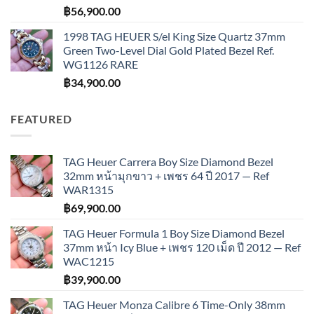
฿
56,900.00
1998 TAG HEUER S/el King Size Quartz 37mm
Green Two-Level Dial Gold Plated Bezel Ref.
WG1126 RARE
฿
34,900.00
FEATURED
TAG Heuer Carrera Boy Size Diamond Bezel
32mm หน้ามุกขาว + เพชร 64 ปี 2017 — Ref
WAR1315
฿
69,900.00
TAG Heuer Formula 1 Boy Size Diamond Bezel
37mm หน้า Icy Blue + เพชร 120 เม็ด ปี 2012 — Ref
WAC1215
฿
39,900.00
TAG Heuer Monza Calibre 6 Time-Only 38mm