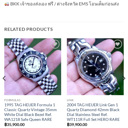
BKK เจ้าของส่งเอง ฟรี / ต่างจังหวัด EMS โอนเต็มก่อนส่ง
RELATED PRODUCTS
Add to
Add to
Wishlist
Wishlist
FORMULA1
LINK
1995 TAG HEUER Formula 1
2004 TAG HEUER Link Gen 1
Classic Quartz Vintage 35mm
Quartz Diamond 42mm Black
White Dial Black Bezel Ref.
Dial Stainless Steel Ref.
WA1218 Safe Queen RARE
WT111R Full Set HERO RARE
฿
35,900.00
฿
39,900.00