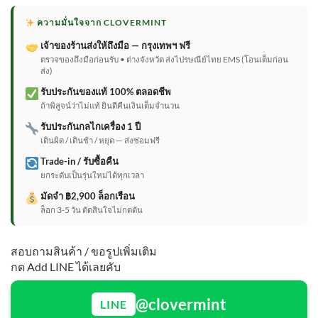
ความมั่นใจจาก CLOVERMINT
เจ้าของร้านส่งให้ถึงมือ — กรุงเทพฯ ฟรี
ตรวจของถึงมือก่อนรับ • ต่างจังหวัด ส่งไปรษณีย์ไทย EMS (โอนเต็มก่อน
ส่ง)
รับประกันของแท้ 100% ตลอดชีพ
ถ้าพิสูจน์ว่าไม่แท้ ยินดีคืนเงินเต็มจำนวน
รับประกันกลไกเครื่อง 1 ปี
เดินผิด / เดินช้า / หยุด — ส่งซ่อมฟรี
Trade-in / รับซื้อคืน
ยกระดับเป็นรุ่นใหม่ได้ทุกเวลา
มัดจำ ฿2,900 ล็อกเรือน
ล็อก 3-5 วัน ตัดสินใจไม่กดดัน
สอบถามสินค้า / ขอรูปเพิ่มเติม
กด Add LINE ได้เลยคับ
@clovermint
LINE