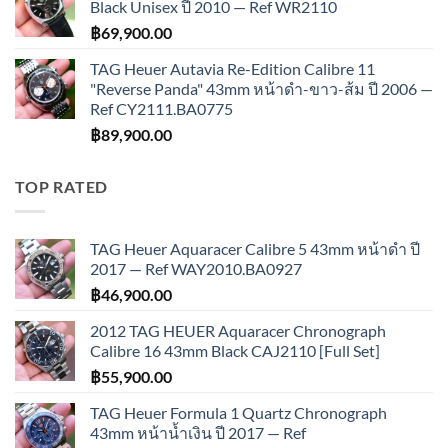
Black Unisex ปี 2010 — Ref WR2110
฿
69,900.00
TAG Heuer Autavia Re-Edition Calibre 11
"Reverse Panda" 43mm หน้าดำ-ขาว-ส้ม ปี 2006 —
Ref CY2111.BA0775
฿
89,900.00
TOP RATED
TAG Heuer Aquaracer Calibre 5 43mm หน้าดำ ปี
2017 — Ref WAY2010.BA0927
฿
46,900.00
2012 TAG HEUER Aquaracer Chronograph
Calibre 16 43mm Black CAJ2110 [Full Set]
฿
55,900.00
TAG Heuer Formula 1 Quartz Chronograph
43mm หน้าน้ำเงิน ปี 2017 — Ref