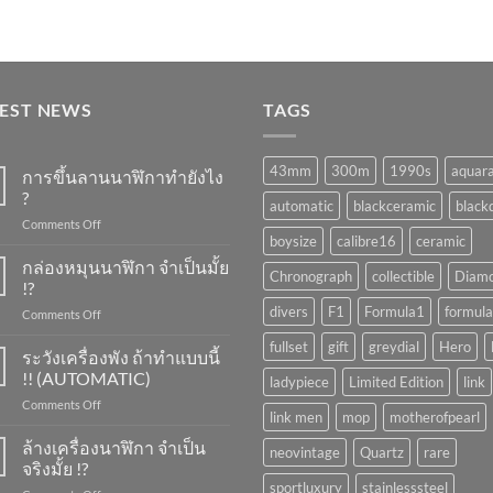
TEST NEWS
TAGS
43mm
300m
1990s
aquar
การขึ้นลานนาฬิกาทำยังไง
?
automatic
blackceramic
blackd
on
Comments Off
boysize
calibre16
ceramic
การ
ขึ้น
กล่องหมุนนาฬิกา จำเป็นมั้ย
Chronograph
collectible
Diam
ลาน
!?
นาฬิกา
divers
F1
Formula1
formula
on
Comments Off
ทำ
กล่อง
ยัง
fullset
gift
greydial
Hero
หมุน
ระวังเครื่องพัง ถ้าทำแบบนี้
ไง
นาฬิกา
?
!! (AUTOMATIC)
ladypiece
Limited Edition
link
จำเป็น
on
Comments Off
มั้ย
link men
mop
motherofpearl
ระวัง
!?
เครื่อง
ล้างเครื่องนาฬิกา จำเป็น
neovintage
Quartz
rare
พัง
จริงมั้ย !?
ถ้า
sportluxury
stainlesssteel