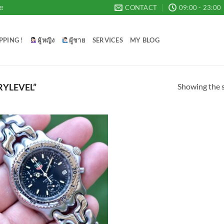
CONTACT
09:00 - 23:00
!!
PPING !
ผู้หญิง
ผู้ชาย
SERVICES
MY BLOG
Showing the s
YLEVEL”
Add to
Wishlist