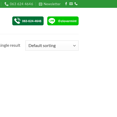
063 624 4646
Newsletter
ingle result