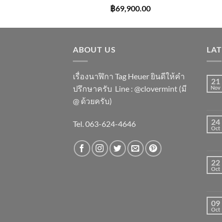
฿
69,900.00
ABOUT US
LA
เรื่องนาฬิกา Tag Heuer ยินดีให้คำ
21
ปรึกษาครับ ​Line : @clovermint (มี
Nov
@ ด้วยครับ)
24
Tel. 063-624-4646
Oct
22
Oct
09
Oct