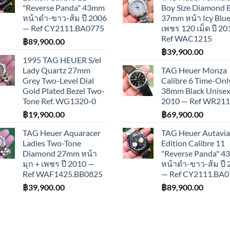
"Reverse Panda" 43mm
Boy Size Diamond 
หน้าดำ-ขาว-ส้ม ปี 2006
37mm หน้า Icy Blue
— Ref CY2111.BA0775
เพชร 120 เม็ด ปี 2
Ref WAC1215
฿
89,900.00
฿
39,900.00
1995 TAG HEUER S/el
Lady Quartz 27mm
TAG Heuer Monza
Grey Two-Level Dial
Calibre 6 Time-Onl
Gold Plated Bezel Two-
38mm Black Unisex 
Tone Ref. WG1320-0
2010 — Ref WR21
฿
19,900.00
฿
69,900.00
TAG Heuer Aquaracer
TAG Heuer Autavia
Ladies Two-Tone
Edition Calibre 11
Diamond 27mm หน้า
"Reverse Panda" 
มุก + เพชร ปี 2010 —
หน้าดำ-ขาว-ส้ม ปี
Ref WAF1425.BB0825
— Ref CY2111.BA0
฿
39,900.00
฿
89,900.00