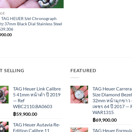
AGE
 TAG HEUER S/el Chronograph
tz 37mm Black Dial Stainless Steel
 S39.306
900.00
T SELLING
FEATURED
TAG Heuer Link Calibre
TAG Heuer Carrera
5 41mm หน้าดำ ปี 2019
Size Diamond Bezel
— Ref
32mm หน้ามุกขาว 
WBC2110.BA0603
เพชร 64 ปี 2017 — 
WAR1315
฿
59,900.00
฿
69,900.00
TAG Heuer Autavia Re-
Edition Calibre 11
TAG Heuer Formula