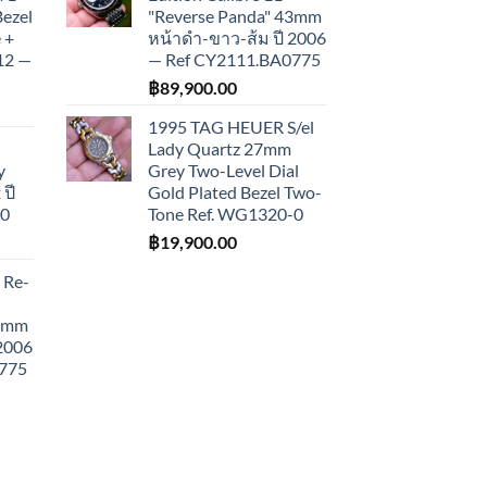
Bezel
"Reverse Panda" 43mm
 +
หน้าดำ-ขาว-ส้ม ปี 2006
012 —
— Ref CY2111.BA0775
฿
89,900.00
1995 TAG HEUER S/el
Lady Quartz 27mm
y
Grey Two-Level Dial
ปี
Gold Plated Bezel Two-
10
Tone Ref. WG1320-0
฿
19,900.00
 Re-
43mm
 2006
775