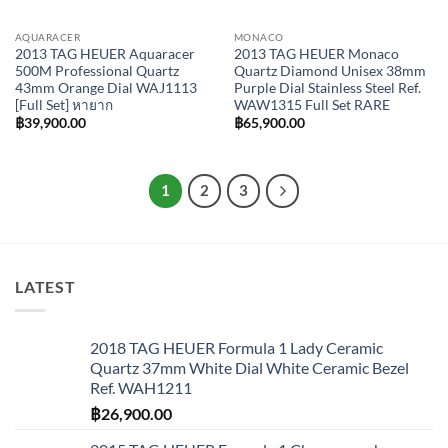
AQUARACER
MONACO
2013 TAG HEUER Aquaracer
2013 TAG HEUER Monaco
500M Professional Quartz
Quartz Diamond Unisex 38mm
43mm Orange Dial WAJ1113
Purple Dial Stainless Steel Ref.
[Full Set] หายาก
WAW1315 Full Set RARE
฿
39,900.00
฿
65,900.00
1
2
3
LATEST
2018 TAG HEUER Formula 1 Lady Ceramic
Quartz 37mm White Dial White Ceramic Bezel
Ref. WAH1211
฿
26,900.00