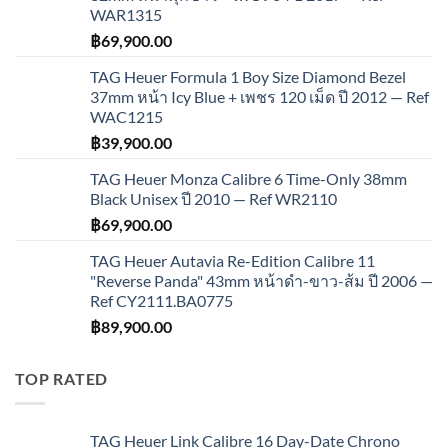
WAR1315
฿
69,900.00
TAG Heuer Formula 1 Boy Size Diamond Bezel
37mm หน้า Icy Blue + เพชร 120 เม็ด ปี 2012 — Ref
WAC1215
฿
39,900.00
TAG Heuer Monza Calibre 6 Time-Only 38mm
Black Unisex ปี 2010 — Ref WR2110
฿
69,900.00
TAG Heuer Autavia Re-Edition Calibre 11
"Reverse Panda" 43mm หน้าดำ-ขาว-ส้ม ปี 2006 —
Ref CY2111.BA0775
฿
89,900.00
TOP RATED
TAG Heuer Link Calibre 16 Day-Date Chrono