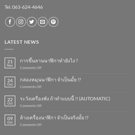
Tel. 063-624-4646
LATEST NEWS
การขึ้นลานนาฬิกาทำยังไง ?
21
Nov
on
Comments Off
การ
ขึ้น
กล่องหมุนนาฬิกา จำเป็นมั้ย !?
24
ลาน
Oct
on
Comments Off
นาฬิกา
กล่อง
ทำ
หมุน
ระวังเครื่องพัง ถ้าทำแบบนี้ !! (AUTOMATIC)
ยัง
22
นาฬิกา
Oct
ไง
on
Comments Off
จำเป็น
?
ระวัง
มั้ย
เครื่อง
ล้างเครื่องนาฬิกา จำเป็นจริงมั้ย !?
!?
09
พัง
Oct
on
Comments Off
ถ้า
ล้าง
ทำ
เครื่อง