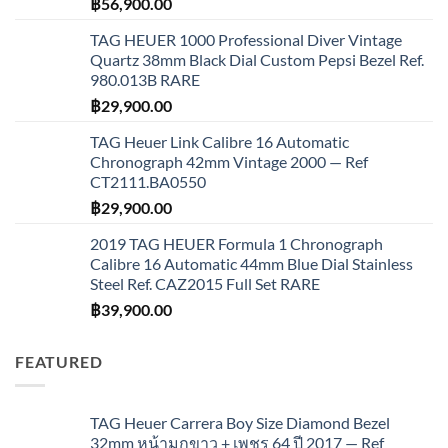
฿
56,900.00
TAG HEUER 1000 Professional Diver Vintage
Quartz 38mm Black Dial Custom Pepsi Bezel Ref.
980.013B RARE
฿
29,900.00
TAG Heuer Link Calibre 16 Automatic
Chronograph 42mm Vintage 2000 — Ref
CT2111.BA0550
฿
29,900.00
2019 TAG HEUER Formula 1 Chronograph
Calibre 16 Automatic 44mm Blue Dial Stainless
Steel Ref. CAZ2015 Full Set RARE
฿
39,900.00
FEATURED
TAG Heuer Carrera Boy Size Diamond Bezel
32mm หน้ามุกขาว + เพชร 64 ปี 2017 — Ref