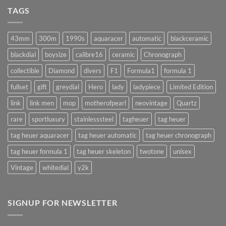
แบบ
นาฬิกา
TAGS
นี้
จำเป็น
!!
จริง
(AUTOMATIC)
มั้ย
43mm
300m
1990s
aquaracer
automatic
blackceramic
!?
blackdial
boysize
calibre16
ceramic
Chronograph
collectible
Diamond
divers
F1
Formula1
formula 1
fullset
gift
greydial
Hero
lady
ladypiece
Limited Edition
link
link men
mop
motherofpearl
neovintage
Quartz
rare
sportluxury
stainlesssteel
tagheuer
tag heuer
tag heuer aquaracer
tag heuer automatic
tag heuer chronograph
tag heuer formula 1
tag heuer skeleton
twotone
unisex
Vintage
whitedial
y2k
SIGNUP FOR NEWSLETTER