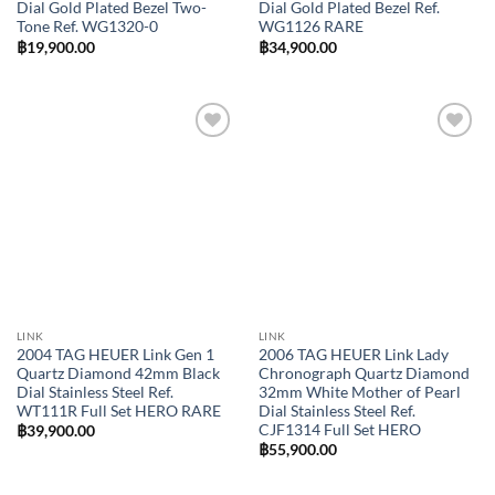
Dial Gold Plated Bezel Two-
Dial Gold Plated Bezel Ref.
Tone Ref. WG1320-0
WG1126 RARE
฿
19,900.00
฿
34,900.00
Add to
Add to
Wishlist
Wishlist
LINK
LINK
2004 TAG HEUER Link Gen 1
2006 TAG HEUER Link Lady
Quartz Diamond 42mm Black
Chronograph Quartz Diamond
Dial Stainless Steel Ref.
32mm White Mother of Pearl
WT111R Full Set HERO RARE
Dial Stainless Steel Ref.
CJF1314 Full Set HERO
฿
39,900.00
฿
55,900.00