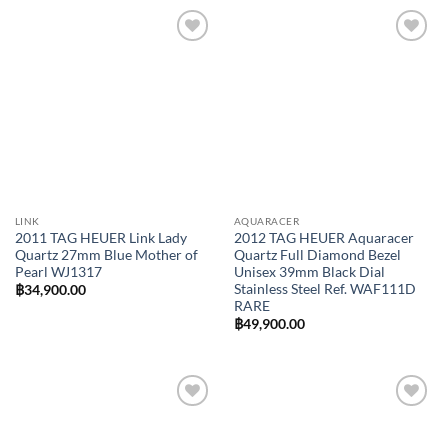
Add to
Add to
Wishlist
Wishlist
LINK
AQUARACER
2011 TAG HEUER Link Lady
2012 TAG HEUER Aquaracer
Quartz 27mm Blue Mother of
Quartz Full Diamond Bezel
Pearl WJ1317
Unisex 39mm Black Dial
Stainless Steel Ref. WAF111D
฿
34,900.00
RARE
฿
49,900.00
Add to
Add to
Wishlist
Wishlist