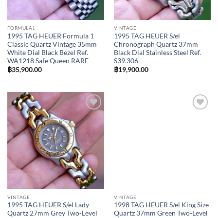
FORMULA1
VINTAGE
1995 TAG HEUER Formula 1
1995 TAG HEUER S/el
Classic Quartz Vintage 35mm
Chronograph Quartz 37mm
White Dial Black Bezel Ref.
Black Dial Stainless Steel Ref.
WA1218 Safe Queen RARE
S39.306
฿
35,900.00
฿
19,900.00
Add to
Add to
Wishlist
Wishlist
VINTAGE
VINTAGE
1995 TAG HEUER S/el Lady
1998 TAG HEUER S/el King Size
Quartz 27mm Grey Two-Level
Quartz 37mm Green Two-Level