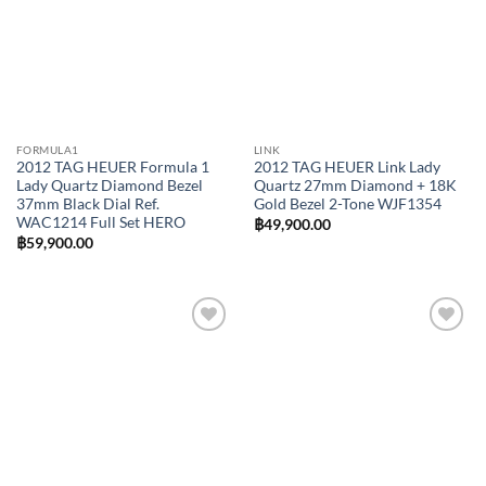
FORMULA1
LINK
2012 TAG HEUER Formula 1
2012 TAG HEUER Link Lady
Lady Quartz Diamond Bezel
Quartz 27mm Diamond + 18K
37mm Black Dial Ref.
Gold Bezel 2-Tone WJF1354
WAC1214 Full Set HERO
฿
49,900.00
฿
59,900.00
Add to
Add to
Wishlist
Wishlist