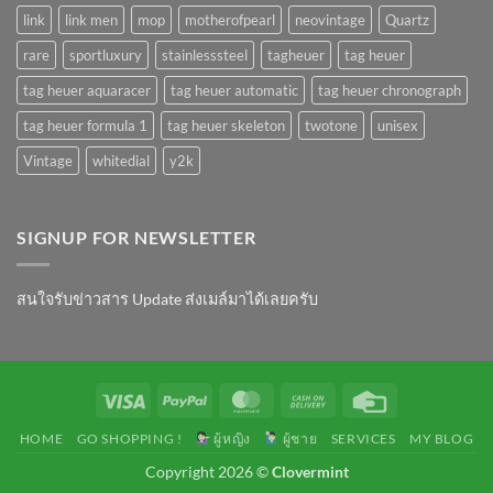
link
link men
mop
motherofpearl
neovintage
Quartz
rare
sportluxury
stainlesssteel
tagheuer
tag heuer
tag heuer aquaracer
tag heuer automatic
tag heuer chronograph
tag heuer formula 1
tag heuer skeleton
twotone
unisex
Vintage
whitedial
y2k
SIGNUP FOR NEWSLETTER
สนใจรับข่าวสาร Update ส่งเมล์มาได้เลยครับ
Visa
PayPal
MasterCard
Cash
Credit
On
Card
HOME
GO SHOPPING !
ผู้หญิง
ผู้ชาย
SERVICES
MY BLOG
Delivery
Copyright 2026 ©
Clovermint