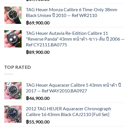
TAG Heuer Monza Calibre 6 Time-Only 38mm
Black Unisex ปี 2010 — Ref WR2110
฿
69,900.00
TAG Heuer Autavia Re-Edition Calibre 11
"Reverse Panda" 43mm หน้าดำ-ขาว-ส้ม ปี 2006 —
Ref CY2111.BA0775
฿
89,900.00
TOP RATED
TAG Heuer Aquaracer Calibre 5 43mm หน้าดำ ปี
2017 — Ref WAY2010.BA0927
฿
46,900.00
2012 TAG HEUER Aquaracer Chronograph
Calibre 16 43mm Black CAJ2110 [Full Set]
฿
55,900.00