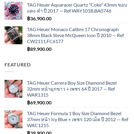
TAG Heuer Aquaracer Quartz "Coke" 43mm ขอบ
แดง-ดำ ปี 2017 — Ref WAY101B.BA0746
฿
36,900.00
TAG Heuer Monaco Calibre 17 Chronograph
38mm Black Steve McQueen Icon ปี 2010 — Ref
CW2111.FC6177
฿
89,900.00
FEATURED
TAG Heuer Carrera Boy Size Diamond Bezel
32mm หน้ามุกขาว + เพชร 64 ปี 2017 — Ref
WAR1315
฿
69,900.00
TAG Heuer Formula 1 Boy Size Diamond Bezel
37mm หน้า Icy Blue + เพชร 120 เม็ด ปี 2012 — Ref
WAC1215
฿
39,900.00