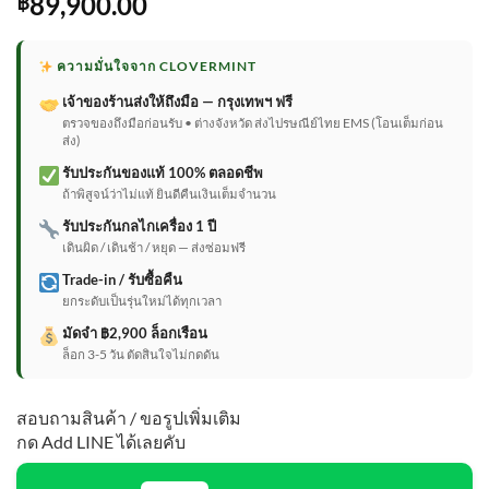
89,900.00
฿
ความมั่นใจจาก CLOVERMINT
เจ้าของร้านส่งให้ถึงมือ — กรุงเทพฯ ฟรี
ตรวจของถึงมือก่อนรับ • ต่างจังหวัด ส่งไปรษณีย์ไทย EMS (โอนเต็มก่อน
ส่ง)
รับประกันของแท้ 100% ตลอดชีพ
ถ้าพิสูจน์ว่าไม่แท้ ยินดีคืนเงินเต็มจำนวน
รับประกันกลไกเครื่อง 1 ปี
เดินผิด / เดินช้า / หยุด — ส่งซ่อมฟรี
Trade-in / รับซื้อคืน
ยกระดับเป็นรุ่นใหม่ได้ทุกเวลา
มัดจำ ฿2,900 ล็อกเรือน
ล็อก 3-5 วัน ตัดสินใจไม่กดดัน
สอบถามสินค้า / ขอรูปเพิ่มเติม
กด Add LINE ได้เลยคับ