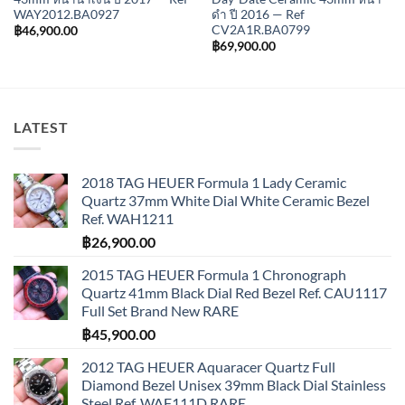
WAY2012.BA0927
ดำ ปี 2016 — Ref
CV2A1R.BA0799
฿
46,900.00
฿
69,900.00
LATEST
2018 TAG HEUER Formula 1 Lady Ceramic
Quartz 37mm White Dial White Ceramic Bezel
Ref. WAH1211
฿
26,900.00
2015 TAG HEUER Formula 1 Chronograph
Quartz 41mm Black Dial Red Bezel Ref. CAU1117
Full Set Brand New RARE
฿
45,900.00
2012 TAG HEUER Aquaracer Quartz Full
Diamond Bezel Unisex 39mm Black Dial Stainless
Steel Ref. WAF111D RARE