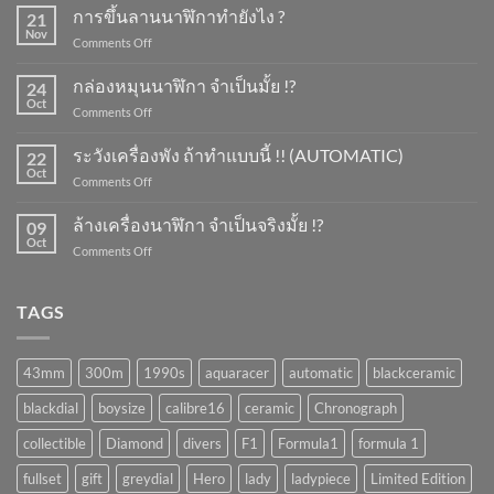
การขึ้นลานนาฬิกาทำยังไง ?
21
Nov
on
Comments Off
การ
ขึ้น
กล่องหมุนนาฬิกา จำเป็นมั้ย !?
24
ลาน
Oct
on
Comments Off
นาฬิกา
กล่อง
ทำ
หมุน
ระวังเครื่องพัง ถ้าทำแบบนี้ !! (AUTOMATIC)
ยัง
22
นาฬิกา
Oct
ไง
on
Comments Off
จำเป็น
?
ระวัง
มั้ย
เครื่อง
ล้างเครื่องนาฬิกา จำเป็นจริงมั้ย !?
!?
09
พัง
Oct
on
Comments Off
ถ้า
ล้าง
ทำ
เครื่อง
แบบ
นาฬิกา
TAGS
นี้
จำเป็น
!!
จริง
(AUTOMATIC)
มั้ย
43mm
300m
1990s
aquaracer
automatic
blackceramic
!?
blackdial
boysize
calibre16
ceramic
Chronograph
collectible
Diamond
divers
F1
Formula1
formula 1
fullset
gift
greydial
Hero
lady
ladypiece
Limited Edition