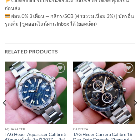
Clovermint รับประกันของแท้ 100% • ตรวจเช็คทุกเรือน
ก่อนส่ง
ผ่อน 0% 3 เดือน — กสิกร/SCB (ค่าธรรมเนียม 3%) | บัตรอื่น
รูดเต็ม | รูดออนไลน์ผ่าน inbox ได้ (ยอดเต็ม)
RELATED PRODUCTS
Add to
Add to
Wishlist
Wishlist
AQUARACER
CARRERA
TAG Heuer Aquaracer Calibre 5
TAG Heuer Carrera Calibre 16
43mm หน้าน้ำเงิน ปี 2017 — Ref
Day-Date Ceramic 43mm หน้า