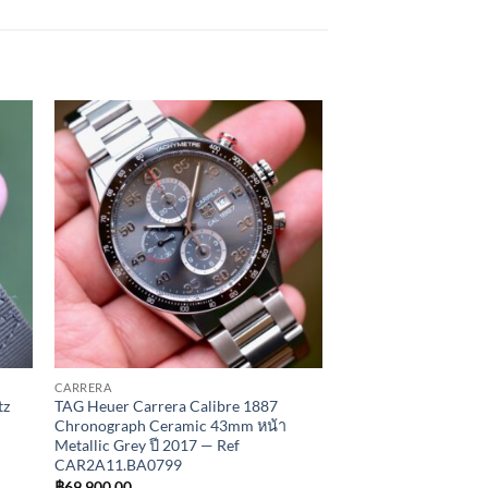
to
Add to
ist
Wishlist
CARRERA
tz
TAG Heuer Carrera Calibre 1887
l
Chronograph Ceramic 43mm หน้า
Metallic Grey ปี 2017 — Ref
CAR2A11.BA0799
฿
69,900.00