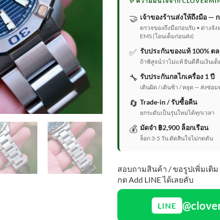
✨ ความมั่นใจจาก CLOVERMI
🤝
เจ้าของร้านส่งให้ถึงมือ — ก
ตรวจของถึงมือก่อนรับ • ต่างจัง
EMS (โอนเต็มก่อนส่ง)
✅
รับประกันของแท้ 100% ตล
ถ้าพิสูจน์ว่าไม่แท้ ยินดีคืนเงิน
🔧
รับประกันกลไกเครื่อง 1 ปี
เดินผิด / เดินช้า / หยุด — ส่งซ่อม
🔄
Trade-in / รับซื้อคืน
ยกระดับเป็นรุ่นใหม่ได้ทุกเวลา
💰
มัดจำ ฿2,900 ล็อกเรือน
ล็อก 3-5 วัน ตัดสินใจไม่กดดัน
สอบถามสินค้า / ขอรูปเพิ่มเติม
กด Add LINE ได้เลยคับ
@clove
LINE