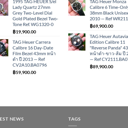
1995 TAG HEUER S/el
TAG Heuer Monza
Lady Quartz 27mm
Calibre 6 Time-Onl
Grey Two-Level Dial
38mm Black Unisex 
Gold Plated Bezel Two-
2010 — Ref WR21
Tone Ref. WG1320-0
฿
69,900.00
฿
19,900.00
TAG Heuer Autavia
TAG Heuer Carrera
Edition Calibre 11
Calibre 16 Day-Date
"Reverse Panda" 
Film Bezel 43mm หน้า
หน้าดำ-ขาว-ส้ม ปี
ดำ ปี 2013 — Ref
— Ref CY2111.BA0
CV2A10.BA0796
฿
89,900.00
฿
59,900.00
TEST NEWS
TAGS