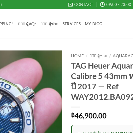
CONTACT
09:00 - 23:00
!!
PPING !
💁🏻‍♀️ ผู้หญิง
🙋🏻‍♂️ ผู้ชาย
SERVICES
MY BLOG
HOME
/
🙋🏻‍♂️ ผู้ชาย
/
AQUARAC
TAG Heuer Aquar
Add to
Calibre 5 43mm ห
Wishlist
ปี 2017 — Ref
WAY2012.BA09
46,900.00
฿