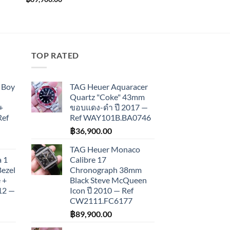
TOP RATED
 Boy
TAG Heuer Aquaracer
Quartz "Coke" 43mm
+
ขอบแดง-ดำ ปี 2017 —
Ref
Ref WAY101B.BA0746
฿
36,900.00
TAG Heuer Monaco
 1
Calibre 17
Bezel
Chronograph 38mm
 +
Black Steve McQueen
012 —
Icon ปี 2010 — Ref
CW2111.FC6177
฿
89,900.00