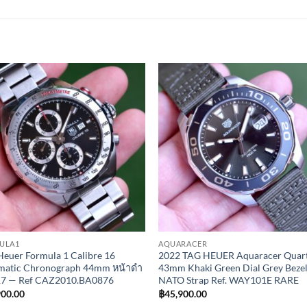
Add to
Add 
Wishlist
Wishl
ULA1
AQUARACER
euer Formula 1 Calibre 16
2022 TAG HEUER Aquaracer Quar
matic Chronograph 44mm หน้าดำ
43mm Khaki Green Dial Grey Beze
017 — Ref CAZ2010.BA0876
NATO Strap Ref. WAY101E RARE
900.00
฿
45,900.00