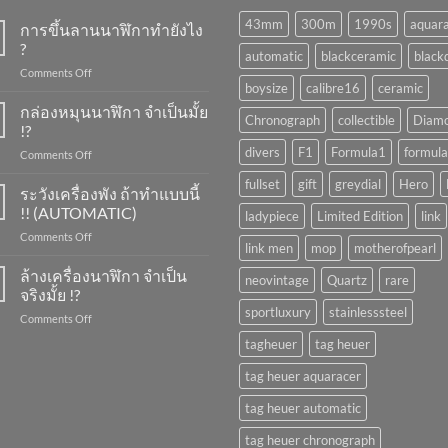
43mm
300m
1990s
aquar
การขึ้นลานนาฬิกาทำยังไง
?
automatic
blackceramic
blackd
on
Comments Off
boysize
calibre16
ceramic
การ
ขึ้น
กล่องหมุนนาฬิกา จำเป็นมั้ย
Chronograph
collectible
Diam
ลาน
!?
นาฬิกา
divers
F1
Formula1
formula
on
Comments Off
ทำ
กล่อง
ยัง
fullset
gift
greydial
Hero
หมุน
ระวังเครื่องพัง ถ้าทำแบบนี้
ไง
นาฬิกา
?
!! (AUTOMATIC)
ladypiece
Limited Edition
link
จำเป็น
on
Comments Off
มั้ย
link men
mop
motherofpearl
ระวัง
!?
เครื่อง
ล้างเครื่องนาฬิกา จำเป็น
neovintage
Quartz
rare
พัง
จริงมั้ย !?
ถ้า
sportluxury
stainlesssteel
on
Comments Off
ทำ
ล้าง
แบบ
tagheuer
tag heuer
เครื่อง
นี้
นาฬิกา
!!
tag heuer aquaracer
จำเป็น
(AUTOMATIC)
จริง
tag heuer automatic
มั้ย
!?
tag heuer chronograph