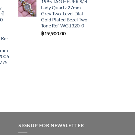
1995 TAG HEUER S/el
y
Lady Quartz 27mm
ปี
Grey Two-Level Dial
10
Gold Plated Bezel Two-
Tone Ref. WG1320-0
฿
19,900.00
 Re-
43mm
 2006
775
SIGNUP FOR NEWSLETTER