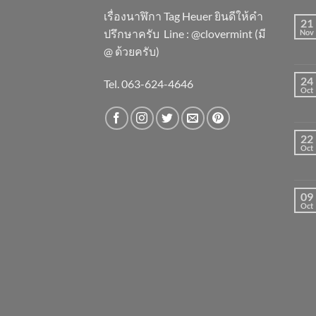
เรื่องนาฬิกา Tag Heuer ยินดีให้คำ
21
ปรึกษาครับ ​Line : @clovermint (มี
Nov
@ ด้วยครับ)
24
Tel. 063-624-4646
Oct
22
Oct
09
Oct