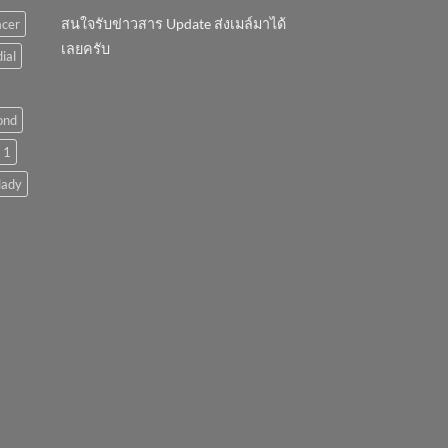
สนใจรับข่าวสาร Update ส่งเมล์มาได้
acer
เลยครับ
ial
ond
 1
lady