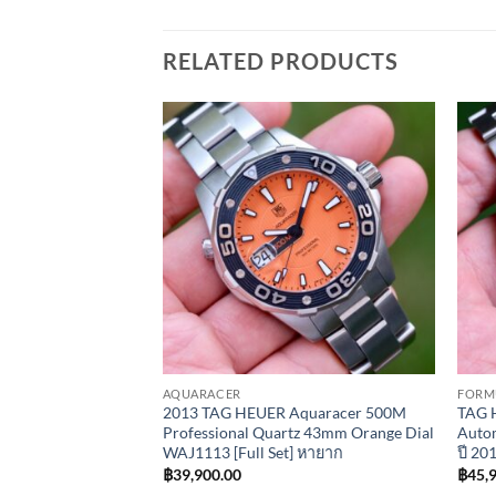
RELATED PRODUCTS
Add to
Add to
Wishlist
Wishlist
AQUARACER
FORM
libre 5 41mm หน้า
2013 TAG HEUER Aquaracer 500M
TAG H
 WBC2110.BA0603
Professional Quartz 43mm Orange Dial
Auto
WAJ1113 [Full Set] หายาก
ปี 2
฿
39,900.00
฿
45,