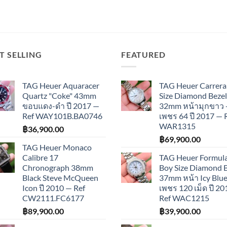
T SELLING
FEATURED
TAG Heuer Aquaracer
TAG Heuer Carrera
Quartz "Coke" 43mm
Size Diamond Bezel
ขอบแดง-ดำ ปี 2017 —
32mm หน้ามุกขาว 
Ref WAY101B.BA0746
เพชร 64 ปี 2017 — 
WAR1315
฿
36,900.00
฿
69,900.00
TAG Heuer Monaco
Calibre 17
TAG Heuer Formula
Chronograph 38mm
Boy Size Diamond 
Black Steve McQueen
37mm หน้า Icy Blue
Icon ปี 2010 — Ref
เพชร 120 เม็ด ปี 2
CW2111.FC6177
Ref WAC1215
฿
89,900.00
฿
39,900.00