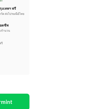
NT
รุงเทพฯ ฟรี
หวัด ส่งไปรษณีย์ไทย
อดชีพ
เต็มจำนวน
ฟรี
rmint