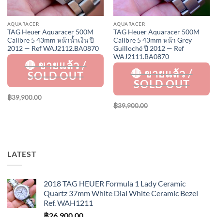
AQUARACER
AQUARACER
TAG Heuer Aquaracer 500M
TAG Heuer Aquaracer 500M
Calibre 5 43mm หน้าน้ำเงิน ปี
Calibre 5 43mm หน้า Grey
2012 — Ref WAJ2112.BA0870
Guilloché ปี 2012 — Ref
WAJ2111.BA0870
฿
39,900.00
฿
39,900.00
LATEST
2018 TAG HEUER Formula 1 Lady Ceramic
Quartz 37mm White Dial White Ceramic Bezel
Ref. WAH1211
฿
26,900.00