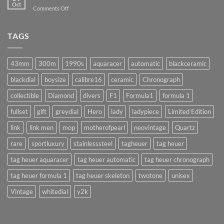
พัง
Oct
on
Comments Off
ถ้า
ล้าง
ทำ
เครื่อง
แบบ
นาฬิกา
TAGS
นี้
จำเป็น
!!
จริง
(AUTOMATIC)
มั้ย
43mm
300m
1990s
aquaracer
automatic
blackceramic
!?
blackdial
boysize
calibre16
ceramic
Chronograph
collectible
Diamond
divers
F1
Formula1
formula 1
fullset
gift
greydial
Hero
lady
ladypiece
Limited Edition
link
link men
mop
motherofpearl
neovintage
Quartz
rare
sportluxury
stainlesssteel
tagheuer
tag heuer
tag heuer aquaracer
tag heuer automatic
tag heuer chronograph
tag heuer formula 1
tag heuer skeleton
twotone
unisex
Vintage
whitedial
y2k