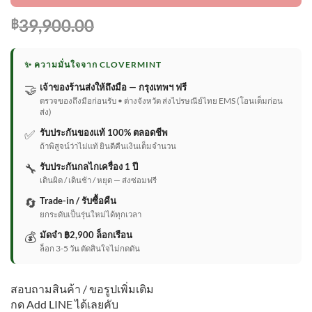
39,900.00
฿
✨ ความมั่นใจจาก CLOVERMINT
🤝
เจ้าของร้านส่งให้ถึงมือ — กรุงเทพฯ ฟรี
ตรวจของถึงมือก่อนรับ • ต่างจังหวัด ส่งไปรษณีย์ไทย EMS (โอนเต็มก่อน
ส่ง)
✅
รับประกันของแท้ 100% ตลอดชีพ
ถ้าพิสูจน์ว่าไม่แท้ ยินดีคืนเงินเต็มจำนวน
🔧
รับประกันกลไกเครื่อง 1 ปี
เดินผิด / เดินช้า / หยุด — ส่งซ่อมฟรี
🔄
Trade-in / รับซื้อคืน
ยกระดับเป็นรุ่นใหม่ได้ทุกเวลา
💰
มัดจำ ฿2,900 ล็อกเรือน
ล็อก 3-5 วัน ตัดสินใจไม่กดดัน
สอบถามสินค้า / ขอรูปเพิ่มเติม
กด Add LINE ได้เลยคับ