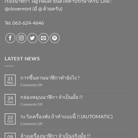
เรื่องนาฬิกา Tag Heuer ยินดีให้คำปรึกษาครับ ​Line :
@clovermint (มี @ ด้วยครับ)
Tel. 063-624-4646
LATEST NEWS
การขึ้นลานนาฬิกาทำยังไง ?
21
Nov
on
Comments Off
การ
ขึ้น
กล่องหมุนนาฬิกา จำเป็นมั้ย !?
24
ลาน
Oct
on
Comments Off
นาฬิกา
กล่อง
ทำ
หมุน
ระวังเครื่องพัง ถ้าทำแบบนี้ !! (AUTOMATIC)
ยัง
22
นาฬิกา
Oct
ไง
on
Comments Off
จำเป็น
?
ระวัง
มั้ย
เครื่อง
ล้างเครื่องนาฬิกา จำเป็นจริงมั้ย !?
!?
09