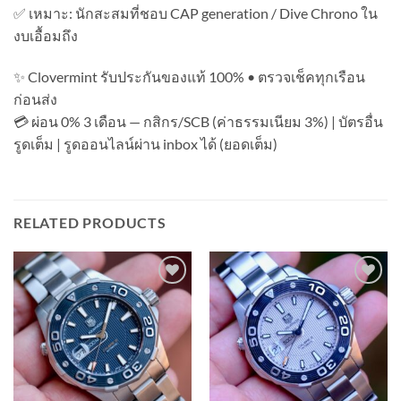
✅ เหมาะ: นักสะสมที่ชอบ CAP generation / Dive Chrono ใน
งบเอื้อมถึง
✨ Clovermint รับประกันของแท้ 100% • ตรวจเช็คทุกเรือน
ก่อนส่ง
💳 ผ่อน 0% 3 เดือน — กสิกร/SCB (ค่าธรรมเนียม 3%) | บัตรอื่น
รูดเต็ม | รูดออนไลน์ผ่าน inbox ได้ (ยอดเต็ม)
RELATED PRODUCTS
Add to
Add to
Wishlist
Wishlist