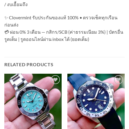
/ งบเอื้อมถึง
✨ Clovermint รับประกันของแท้ 100% • ตรวจเช็คทุกเรือน
ก่อนส่ง
💳 ผ่อน 0% 3 เดือน — กสิกร/SCB (ค่าธรรมเนียม 3%) | บัตรอื่น
รูดเต็ม | รูดออนไลน์ผ่าน inbox ได้ (ยอดเต็ม)
RELATED PRODUCTS
Add to
Add to
Wishlist
Wishlist