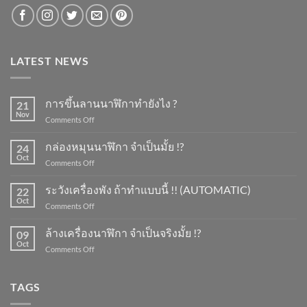
LATEST NEWS
การขึ้นลานนาฬิกาทำยังไง ?
21
Nov
on
Comments Off
การ
ขึ้น
กล่องหมุนนาฬิกา จำเป็นมั้ย !?
24
ลาน
Oct
on
Comments Off
นาฬิกา
กล่อง
ทำ
หมุน
ระวังเครื่องพัง ถ้าทำแบบนี้ !! (AUTOMATIC)
ยัง
22
นาฬิกา
Oct
ไง
on
Comments Off
จำเป็น
?
ระวัง
มั้ย
เครื่อง
ล้างเครื่องนาฬิกา จำเป็นจริงมั้ย !?
!?
09
พัง
Oct
on
Comments Off
ถ้า
ล้าง
ทำ
เครื่อง
แบบ
นาฬิกา
TAGS
นี้
จำเป็น
!!
จริง