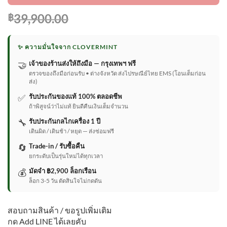
39,900.00
฿
✨ ความมั่นใจจาก CLOVERMINT
🤝
เจ้าของร้านส่งให้ถึงมือ — กรุงเทพฯ ฟรี
ตรวจของถึงมือก่อนรับ • ต่างจังหวัด ส่งไปรษณีย์ไทย EMS (โอนเต็มก่อน
ส่ง)
✅
รับประกันของแท้ 100% ตลอดชีพ
ถ้าพิสูจน์ว่าไม่แท้ ยินดีคืนเงินเต็มจำนวน
🔧
รับประกันกลไกเครื่อง 1 ปี
เดินผิด / เดินช้า / หยุด — ส่งซ่อมฟรี
🔄
Trade-in / รับซื้อคืน
ยกระดับเป็นรุ่นใหม่ได้ทุกเวลา
💰
มัดจำ ฿2,900 ล็อกเรือน
ล็อก 3-5 วัน ตัดสินใจไม่กดดัน
สอบถามสินค้า / ขอรูปเพิ่มเติม
กด Add LINE ได้เลยคับ