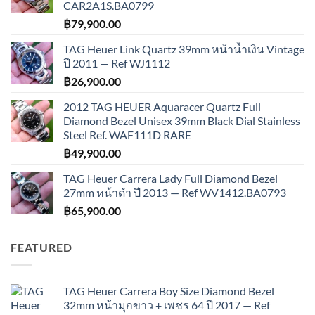
CAR2A1S.BA0799
฿
79,900.00
TAG Heuer Link Quartz 39mm หน้าน้ำเงิน Vintage
ปี 2011 — Ref WJ1112
฿
26,900.00
2012 TAG HEUER Aquaracer Quartz Full
Diamond Bezel Unisex 39mm Black Dial Stainless
Steel Ref. WAF111D RARE
฿
49,900.00
TAG Heuer Carrera Lady Full Diamond Bezel
27mm หน้าดำ ปี 2013 — Ref WV1412.BA0793
฿
65,900.00
FEATURED
TAG Heuer Carrera Boy Size Diamond Bezel
32mm หน้ามุกขาว + เพชร 64 ปี 2017 — Ref