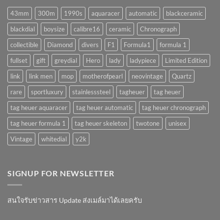
(AUTOMATIC)
มั้ย
43mm
300m
1990s
aquaracer
automatic
blackceramic
!?
blackdial
boysize
calibre16
ceramic
Chronograph
collectible
Diamond
divers
F1
Formula1
formula 1
fullset
gift
greydial
Hero
lady
ladypiece
Limited Edition
link
link men
mop
motherofpearl
neovintage
Quartz
rare
sportluxury
stainlesssteel
tagheuer
tag heuer
tag heuer aquaracer
tag heuer automatic
tag heuer chronograph
tag heuer formula 1
tag heuer skeleton
twotone
unisex
Vintage
whitedial
y2k
SIGNUP FOR NEWSLETTER
สนใจรับข่าวสาร Update ส่งเมล์มาได้เลยครับ