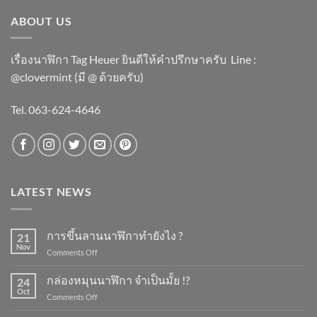
ABOUT US
เรื่องนาฬิกา Tag Heuer ยินดีให้คำปรึกษาครับ ​Line :
@clovermint (มี @ ด้วยครับ)
Tel. 063-624-4646
LATEST NEWS
การขึ้นลานนาฬิกาทำยังไง ?
21
Nov
on
Comments Off
การ
ขึ้น
กล่องหมุนนาฬิกา จำเป็นมั้ย !?
24
ลาน
Oct
on
Comments Off
นาฬิกา
กล่อง
ทำ