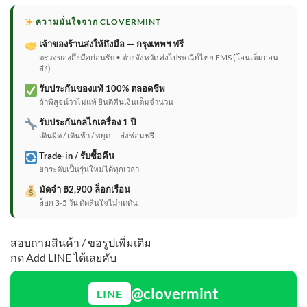
ความมั่นใจจาก CLOVERMINT
เจ้าของร้านส่งให้ถึงมือ — กรุงเทพฯ ฟรี
ตรวจของถึงมือก่อนรับ • ต่างจังหวัด ส่งไปรษณีย์ไทย EMS (โอนเต็มก่อน
ส่ง)
รับประกันของแท้ 100% ตลอดชีพ
ถ้าพิสูจน์ว่าไม่แท้ ยินดีคืนเงินเต็มจำนวน
รับประกันกลไกเครื่อง 1 ปี
เดินผิด / เดินช้า / หยุด — ส่งซ่อมฟรี
Trade-in / รับซื้อคืน
ยกระดับเป็นรุ่นใหม่ได้ทุกเวลา
มัดจำ ฿2,900 ล็อกเรือน
ล็อก 3-5 วัน ตัดสินใจไม่กดดัน
สอบถามสินค้า / ขอรูปเพิ่มเติม
กด Add LINE ได้เลยคับ
@clovermint
LINE