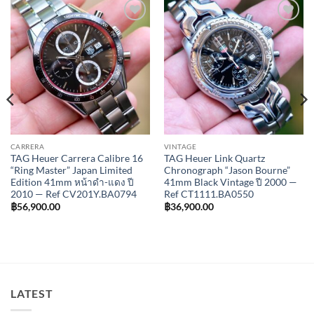
Add to
Add to
Wishlist
Wishlist
CARRERA
VINTAGE
TAG Heuer Carrera Calibre 16
TAG Heuer Link Quartz
“Ring Master” Japan Limited
Chronograph “Jason Bourne”
Edition 41mm หน้าดำ-แดง ปี
41mm Black Vintage ปี 2000 —
2010 — Ref CV201Y.BA0794
Ref CT1111.BA0550
฿
56,900.00
฿
36,900.00
LATEST