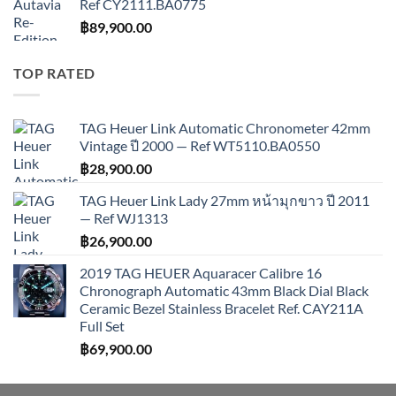
Ref CY2111.BA0775
฿
89,900.00
TOP RATED
TAG Heuer Link Automatic Chronometer 42mm
Vintage ปี 2000 — Ref WT5110.BA0550
฿
28,900.00
TAG Heuer Link Lady 27mm หน้ามุกขาว ปี 2011
— Ref WJ1313
฿
26,900.00
2019 TAG HEUER Aquaracer Calibre 16
Chronograph Automatic 43mm Black Dial Black
Ceramic Bezel Stainless Bracelet Ref. CAY211A
Full Set
฿
69,900.00