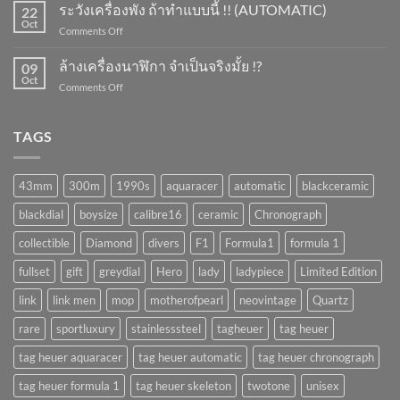
หมุน
ระวังเครื่องพัง ถ้าทำแบบนี้ !! (AUTOMATIC)
ยัง
22
นาฬิกา
Oct
ไง
on
Comments Off
จำเป็น
?
ระวัง
มั้ย
เครื่อง
ล้างเครื่องนาฬิกา จำเป็นจริงมั้ย !?
!?
09
พัง
Oct
on
Comments Off
ถ้า
ล้าง
ทำ
เครื่อง
แบบ
นาฬิกา
TAGS
นี้
จำเป็น
!!
จริง
(AUTOMATIC)
มั้ย
43mm
300m
1990s
aquaracer
automatic
blackceramic
!?
blackdial
boysize
calibre16
ceramic
Chronograph
collectible
Diamond
divers
F1
Formula1
formula 1
fullset
gift
greydial
Hero
lady
ladypiece
Limited Edition
link
link men
mop
motherofpearl
neovintage
Quartz
rare
sportluxury
stainlesssteel
tagheuer
tag heuer
tag heuer aquaracer
tag heuer automatic
tag heuer chronograph
tag heuer formula 1
tag heuer skeleton
twotone
unisex