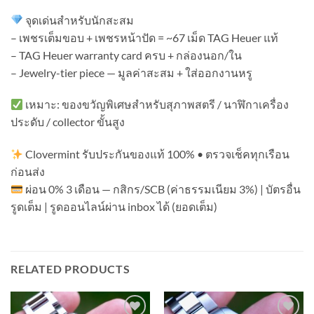
จุดเด่นสำหรับนักสะสม
– เพชรเต็มขอบ + เพชรหน้าปัด = ~67 เม็ด TAG Heuer แท้
– TAG Heuer warranty card ครบ + กล่องนอก/ใน
– Jewelry-tier piece — มูลค่าสะสม + ใส่ออกงานหรู
เหมาะ: ของขวัญพิเศษสำหรับสุภาพสตรี / นาฬิกาเครื่อง
ประดับ / collector ขั้นสูง
Clovermint รับประกันของแท้ 100% • ตรวจเช็คทุกเรือน
ก่อนส่ง
ผ่อน 0% 3 เดือน — กสิกร/SCB (ค่าธรรมเนียม 3%) | บัตรอื่น
รูดเต็ม | รูดออนไลน์ผ่าน inbox ได้ (ยอดเต็ม)
RELATED PRODUCTS