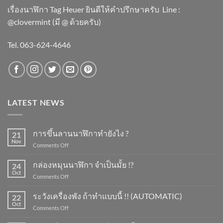
เรื่องนาฬิกา Tag Heuer ยินดีให้คำปรึกษาครับ ​Line :
@clovermint (มี @ ด้วยครับ)
Tel. 063-624-4646
LATEST NEWS
การขึ้นลานนาฬิกาทำยังไง ?
21
Nov
on
Comments Off
การ
ขึ้น
กล่องหมุนนาฬิกา จำเป็นมั้ย !?
24
ลาน
Oct
on
Comments Off
นาฬิกา
กล่อง
ทำ
หมุน
ระวังเครื่องพัง ถ้าทำแบบนี้ !! (AUTOMATIC)
ยัง
22
นาฬิกา
Oct
ไง
on
Comments Off
จำเป็น
?
ระวัง
มั้ย