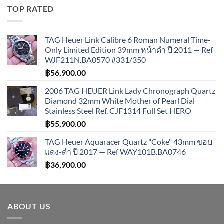
TOP RATED
TAG Heuer Link Calibre 6 Roman Numeral Time-
Only Limited Edition 39mm หน้าดำ ปี 2011 — Ref
WJF211N.BA0570 #331/350
฿
56,900.00
2006 TAG HEUER Link Lady Chronograph Quartz
Diamond 32mm White Mother of Pearl Dial
Stainless Steel Ref. CJF1314 Full Set HERO
฿
55,900.00
TAG Heuer Aquaracer Quartz "Coke" 43mm ขอบ
แดง-ดำ ปี 2017 — Ref WAY101B.BA0746
฿
36,900.00
ABOUT US