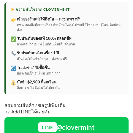
ความมั่นใจจาก CLOVERMINT
เจ้าของร้านส่งให้ถึงมือ — กรุงเทพฯ ฟรี
ตรวจของถึงมือก่อนรับ • ต่างจังหวัด ส่งไปรษณีย์ไทย EMS (โอนเต็มก่อน
ส่ง)
รับประกันของแท้ 100% ตลอดชีพ
ถ้าพิสูจน์ว่าไม่แท้ ยินดีคืนเงินเต็มจำนวน
รับประกันกลไกเครื่อง 1 ปี
เดินผิด / เดินช้า / หยุด — ส่งซ่อมฟรี
Trade-in / รับซื้อคืน
ยกระดับเป็นรุ่นใหม่ได้ทุกเวลา
มัดจำ ฿2,900 ล็อกเรือน
ล็อก 3-5 วัน ตัดสินใจไม่กดดัน
สอบถามสินค้า / ขอรูปเพิ่มเติม
กด Add LINE ได้เลยคับ
@clovermint
LINE