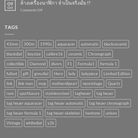
เครื่อง
ล้างเครื่องนาฬิกา จำเป็นจริงมั้ย !?
!?
09
พัง
Oct
on
Comments Off
ถ้า
ล้าง
ทำ
เครื่อง
แบบ
นาฬิกา
TAGS
นี้
จำเป็น
!!
จริง
(AUTOMATIC)
มั้ย
43mm
300m
1990s
aquaracer
automatic
blackceramic
!?
blackdial
boysize
calibre16
ceramic
Chronograph
collectible
Diamond
divers
F1
Formula1
formula 1
fullset
gift
greydial
Hero
lady
ladypiece
Limited Edition
link
link men
mop
motherofpearl
neovintage
Quartz
rare
sportluxury
stainlesssteel
tagheuer
tag heuer
tag heuer aquaracer
tag heuer automatic
tag heuer chronograph
tag heuer formula 1
tag heuer skeleton
twotone
unisex
Vintage
whitedial
y2k