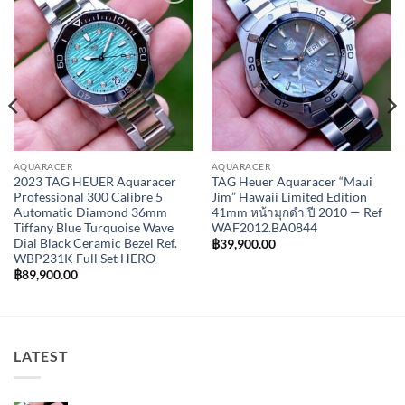
Add to
Add to
Wishlist
Wishlist
AQUARACER
AQUARACER
2023 TAG HEUER Aquaracer
TAG Heuer Aquaracer “Maui
Professional 300 Calibre 5
Jim” Hawaii Limited Edition
Automatic Diamond 36mm
41mm หน้ามุกดำ ปี 2010 — Ref
Tiffany Blue Turquoise Wave
WAF2012.BA0844
Dial Black Ceramic Bezel Ref.
฿
39,900.00
WBP231K Full Set HERO
฿
89,900.00
LATEST