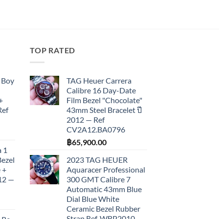
TOP RATED
 Boy
TAG Heuer Carrera
Calibre 16 Day-Date
+
Film Bezel "Chocolate"
Ref
43mm Steel Bracelet ปี
2012 — Ref
CV2A12.BA0796
฿
65,900.00
 1
Bezel
2023 TAG HEUER
 +
Aquaracer Professional
012 —
300 GMT Calibre 7
Automatic 43mm Blue
Dial Blue White
Ceramic Bezel Rubber
Strap Ref. WBP2010