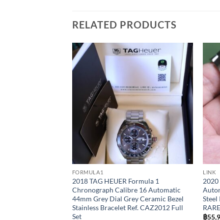
RELATED PRODUCTS
Add to
Wishlist
FORMULA1
LINK
2018 TAG HEUER Formula 1
2020 
Chronograph Calibre 16 Automatic
Autom
44mm Grey Dial Grey Ceramic Bezel
Steel
Stainless Bracelet Ref. CAZ2012 Full
RAR
Set
฿
55,