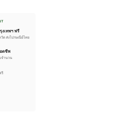
NT
รุงเทพฯ ฟรี
หวัด ส่งไปรษณีย์ไทย
อดชีพ
เต็มจำนวน
ฟรี