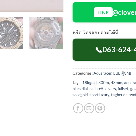
@clove
LINE
หรือ โทรสอบถามได้ที่
📞
063-624-
Categories:
Aquaracer
,
🙋🏻‍♂️ ผู้ชาย
Tags:
18kgold
,
300m
,
43mm
,
aquara
blackdial
,
calibre5
,
divers
,
fullset
,
gol
solidgold
,
sportluxury
,
tagheuer
,
two