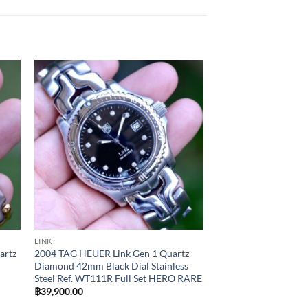
to
Add to
ist
Wishlist
LINK
FORMULA1
artz
2004 TAG HEUER Link Gen 1 Quartz
1995 TAG HEUER For
Diamond 42mm Black Dial Stainless
Quartz Vintage 35mm
Steel Ref. WT111R Full Set HERO RARE
Bezel Ref. WA1218 S
฿
39,900.00
฿
35,900.00