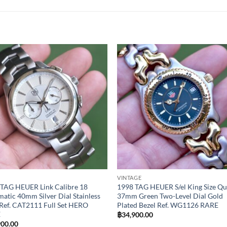
Add to
Add 
Wishlist
Wishl
VINTAGE
TAG HEUER Link Calibre 18
1998 TAG HEUER S/el King Size Qu
atic 40mm Silver Dial Stainless
37mm Green Two-Level Dial Gold
 Ref. CAT2111 Full Set HERO
Plated Bezel Ref. WG1126 RARE
E
฿
34,900.00
900.00