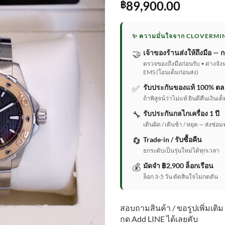
89,900.00
฿
✨ ความมั่นใจจาก CLOVERMI
🤝
เจ้าของร้านส่งให้ถึงมือ — ก
ตรวจของถึงมือก่อนรับ • ต่างจัง
EMS (โอนเต็มก่อนส่ง)
✅
รับประกันของแท้ 100% ตล
ถ้าพิสูจน์ว่าไม่แท้ ยินดีคืนเงิน
🔧
รับประกันกลไกเครื่อง 1 ปี
เดินผิด / เดินช้า / หยุด — ส่งซ่อม
🔄
Trade-in / รับซื้อคืน
ยกระดับเป็นรุ่นใหม่ได้ทุกเวลา
💰
มัดจำ ฿2,900 ล็อกเรือน
ล็อก 3-5 วัน ตัดสินใจไม่กดดัน
สอบถามสินค้า / ขอรูปเพิ่มเติม
กด Add LINE ได้เลยคับ