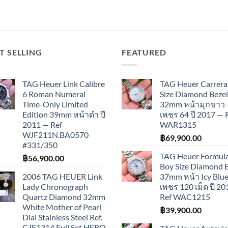
T SELLING
FEATURED
TAG Heuer Link Calibre
TAG Heuer Carrera
6 Roman Numeral
Size Diamond Bezel
Time-Only Limited
32mm หน้ามุกขาว 
Edition 39mm หน้าดำ ปี
เพชร 64 ปี 2017 — 
2011 — Ref
WAR1315
WJF211N.BA0570
฿
69,900.00
#331/350
TAG Heuer Formula
฿
56,900.00
Boy Size Diamond 
2006 TAG HEUER Link
37mm หน้า Icy Blue
Lady Chronograph
เพชร 120 เม็ด ปี 2
Quartz Diamond 32mm
Ref WAC1215
White Mother of Pearl
฿
39,900.00
Dial Stainless Steel Ref.
CJF1314 Full Set HERO