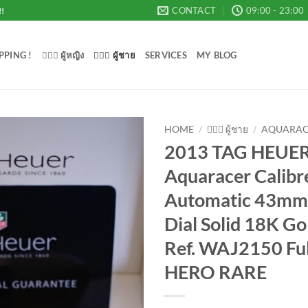
CONTACT
09:00 - 23:00
!!
PPING !
💁🏻‍♀️ ผู้หญิง
🙋🏻‍♂️ ผู้ชาย
SERVICES
MY BLOG
HOME
/
🙋🏻‍♂️ ผู้ชาย
/
AQUARAC
2013 TAG HEUE
Add to
Aquaracer Calibr
Wishlist
Automatic 43mm
Dial Solid 18K Go
Ref. WAJ2150 Ful
HERO RARE