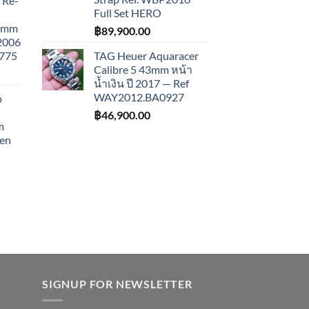
 Re-
Full Set HERO
43mm
฿
89,900.00
 2006
775
TAG Heuer Aquaracer
Calibre 5 43mm หน้า
น้ำเงิน ปี 2017 — Ref
WAY2012.BA0927
o
฿
46,900.00
m
een
SIGNUP FOR NEWSLETTER