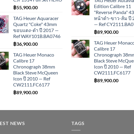
TAG Heuer Autavia
Edition Calibre 11
฿
55,900.00
"Reverse Panda" 
TAG Heuer Aquaracer
หน้าดำ-ขาว-ส้ม ปี
Quartz "Coke" 43mm
— Ref CY2111.BA0
ขอบแดง-ดำ ปี 2017 —
฿
89,900.00
Ref WAY101B.BA0746
TAG Heuer Monac
฿
36,900.00
Calibre 17
TAG Heuer Monaco
Chronograph 38m
Calibre 17
Black Steve McQu
Chronograph 38mm
Icon ปี 2010 — Ref
Black Steve McQueen
CW2111.FC6177
Icon ปี 2010 — Ref
฿
89,900.00
CW2111.FC6177
฿
89,900.00
TEST NEWS
TAGS