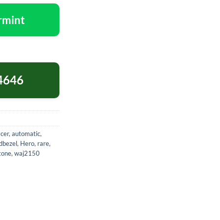
rmint
4646
cer
,
automatic
,
dbezel
,
Hero
,
rare
,
tone
,
waj2150