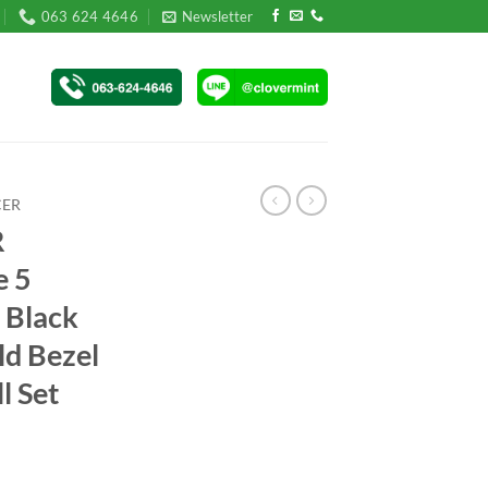
063 624 4646
Newsletter
ER
R
e 5
 Black
ld Bezel
l Set