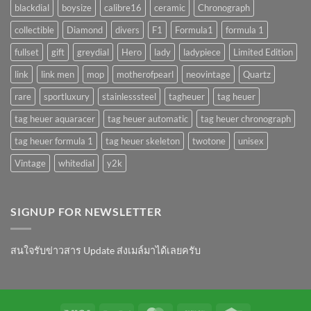
blackdial
boysize
calibre16
ceramic
Chronograph
collectible
Diamond
divers
F1
Formula1
formula 1
fullset
gift
greydial
Hero
lady
ladypiece
Limited Edition
link
link men
mop
motherofpearl
neovintage
Quartz
rare
sportluxury
stainlesssteel
tagheuer
tag heuer
tag heuer aquaracer
tag heuer automatic
tag heuer chronograph
tag heuer formula 1
tag heuer skeleton
twotone
unisex
Vintage
whitedial
y2k
SIGNUP FOR NEWSLETTER
สนใจรับข่าวสาร Update ส่งเมล์มาได้เลยครับ