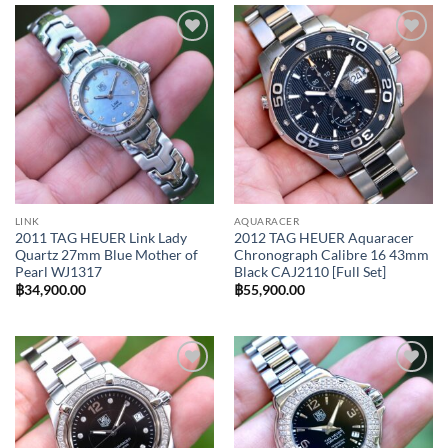
Add to
Add to
Wishlist
Wishlist
LINK
AQUARACER
2011 TAG HEUER Link Lady
2012 TAG HEUER Aquaracer
Quartz 27mm Blue Mother of
Chronograph Calibre 16 43mm
Pearl WJ1317
Black CAJ2110 [Full Set]
฿
34,900.00
฿
55,900.00
Add to
Add to
Wishlist
Wishlist