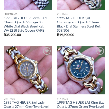
FORMULA1
VINTAGE
1995 TAG HEUER Formula 1
1995 TAG HEUER S/el
Classic Quartz Vintage 35mm
Chronograph Quartz 37mm
White Dial Black Bezel Ref.
Black Dial Stainless Steel Ref.
WA1218 Safe Queen RARE
S39.306
฿
35,900.00
฿
19,900.00
Add to
Add to
Wishlist
Wishlist
VINTAGE
VINTAGE
1995 TAG HEUER S/el Lady
1998 TAG HEUER S/el King Size
Quartz 27mm Grey Two-Level
Quartz 37mm Green Two-Level