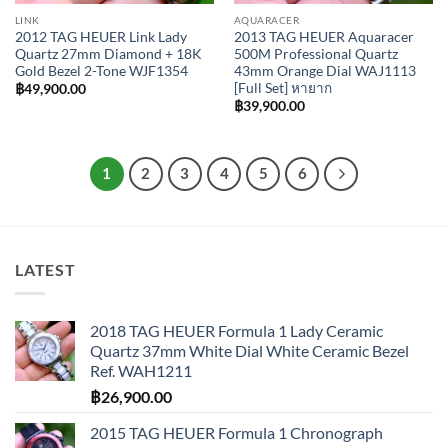
LINK
AQUARACER
2012 TAG HEUER Link Lady
2013 TAG HEUER Aquaracer
Quartz 27mm Diamond + 18K
500M Professional Quartz
Gold Bezel 2-Tone WJF1354
43mm Orange Dial WAJ1113
[Full Set] หายาก
฿
49,900.00
฿
39,900.00
1
2
3
4
5
6
LATEST
2018 TAG HEUER Formula 1 Lady Ceramic
Quartz 37mm White Dial White Ceramic Bezel
Ref. WAH1211
฿
26,900.00
2015 TAG HEUER Formula 1 Chronograph