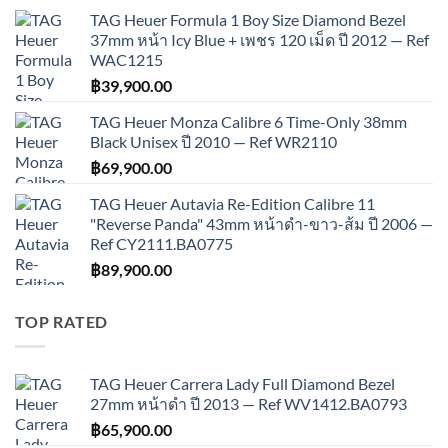
TAG Heuer Formula 1 Boy Size Diamond Bezel
37mm หน้า Icy Blue + เพชร 120 เม็ด ปี 2012 — Ref
WAC1215
฿
39,900.00
TAG Heuer Monza Calibre 6 Time-Only 38mm
Black Unisex ปี 2010 — Ref WR2110
฿
69,900.00
TAG Heuer Autavia Re-Edition Calibre 11
"Reverse Panda" 43mm หน้าดำ-ขาว-ส้ม ปี 2006 —
Ref CY2111.BA0775
฿
89,900.00
TOP RATED
TAG Heuer Carrera Lady Full Diamond Bezel
27mm หน้าดำ ปี 2013 — Ref WV1412.BA0793
฿
65,900.00