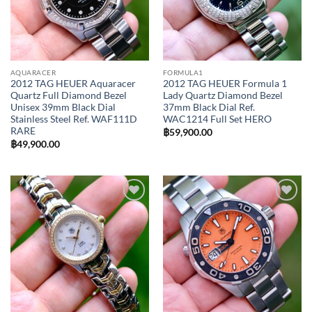
AQUARACER
FORMULA1
2012 TAG HEUER Aquaracer
2012 TAG HEUER Formula 1
Quartz Full Diamond Bezel
Lady Quartz Diamond Bezel
Unisex 39mm Black Dial
37mm Black Dial Ref.
Stainless Steel Ref. WAF111D
WAC1214 Full Set HERO
RARE
฿
59,900.00
฿
49,900.00
Add to
Add to
Wishlist
Wishlist