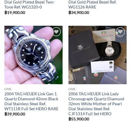
Dial Gold Plated Bezel Two-
Dial Gold Plated Bezel Ref.
Tone Ref. WG1320-0
WG1126 RARE
฿
19,900.00
฿
34,900.00
Add to
Add to
Wishlist
Wishlist
LINK
LINK
2004 TAG HEUER Link Gen 1
2006 TAG HEUER Link Lady
Quartz Diamond 42mm Black
Chronograph Quartz Diamond
Dial Stainless Steel Ref.
32mm White Mother of Pearl
WT111R Full Set HERO RARE
Dial Stainless Steel Ref.
CJF1314 Full Set HERO
฿
39,900.00
฿
55,900.00