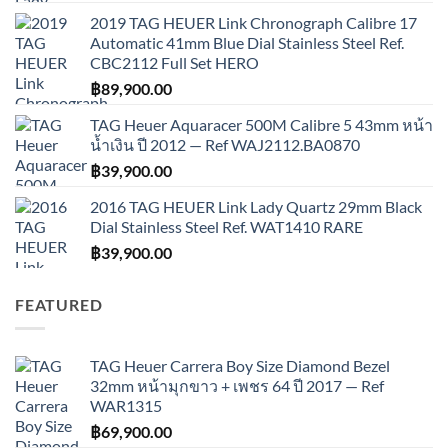
2019 TAG HEUER Link Chronograph Calibre 17
Automatic 41mm Blue Dial Stainless Steel Ref.
CBC2112 Full Set HERO
฿
89,900.00
TAG Heuer Aquaracer 500M Calibre 5 43mm หน้า
น้ำเงิน ปี 2012 — Ref WAJ2112.BA0870
฿
39,900.00
2016 TAG HEUER Link Lady Quartz 29mm Black
Dial Stainless Steel Ref. WAT1410 RARE
฿
39,900.00
FEATURED
TAG Heuer Carrera Boy Size Diamond Bezel
32mm หน้ามุกขาว + เพชร 64 ปี 2017 — Ref
WAR1315
฿
69,900.00