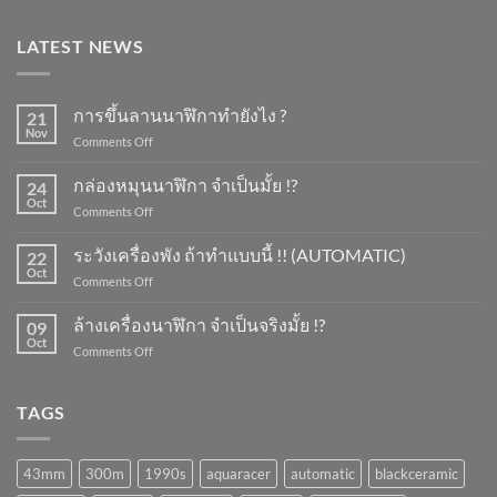
LATEST NEWS
การขึ้นลานนาฬิกาทำยังไง ?
21
Nov
on
Comments Off
การ
ขึ้น
กล่องหมุนนาฬิกา จำเป็นมั้ย !?
24
ลาน
Oct
on
Comments Off
นาฬิกา
กล่อง
ทำ
หมุน
ระวังเครื่องพัง ถ้าทำแบบนี้ !! (AUTOMATIC)
ยัง
22
นาฬิกา
Oct
ไง
on
Comments Off
จำเป็น
?
ระวัง
มั้ย
เครื่อง
ล้างเครื่องนาฬิกา จำเป็นจริงมั้ย !?
!?
09
พัง
Oct
on
Comments Off
ถ้า
ล้าง
ทำ
เครื่อง
แบบ
นาฬิกา
TAGS
นี้
จำเป็น
!!
จริง
(AUTOMATIC)
มั้ย
43mm
300m
1990s
aquaracer
automatic
blackceramic
!?