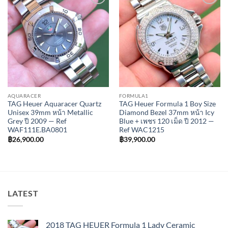
Add to
Add to
Wishlist
Wishlist
AQUARACER
FORMULA1
TAG Heuer Aquaracer Quartz
TAG Heuer Formula 1 Boy Size
Unisex 39mm หน้า Metallic
Diamond Bezel 37mm หน้า Icy
Grey ปี 2009 — Ref
Blue + เพชร 120 เม็ด ปี 2012 —
WAF111E.BA0801
Ref WAC1215
฿
26,900.00
฿
39,900.00
LATEST
2018 TAG HEUER Formula 1 Lady Ceramic