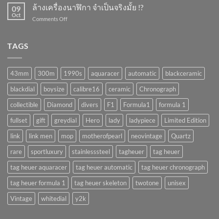
เครื่อง
ล้างเครื่องนาฬิกา จำเป็นจริงมั้ย !?
!?
09
พัง
Oct
on
Comments Off
ถ้า
ล้าง
ทำ
เครื่อง
แบบ
นาฬิกา
TAGS
นี้
จำเป็น
!!
จริง
(AUTOMATIC)
มั้ย
43mm
300m
1990s
aquaracer
automatic
blackceramic
!?
blackdial
boysize
calibre16
ceramic
Chronograph
collectible
Diamond
divers
F1
Formula1
formula 1
fullset
gift
greydial
Hero
lady
ladypiece
Limited Edition
link
link men
mop
motherofpearl
neovintage
Quartz
rare
sportluxury
stainlesssteel
tagheuer
tag heuer
tag heuer aquaracer
tag heuer automatic
tag heuer chronograph
tag heuer formula 1
tag heuer skeleton
twotone
unisex
Vintage
whitedial
y2k