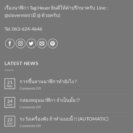
เรื่องนาฬิกา Tag Heuer ยินดีให้คำปรึกษาครับ ​Line :
@clovermint (มี @ ด้วยครับ)
Tel. 063-624-4646
LATEST NEWS
การขึ้นลานนาฬิกาทำยังไง ?
21
Nov
on
Comments Off
การ
ขึ้น
กล่องหมุนนาฬิกา จำเป็นมั้ย !?
24
ลาน
Oct
on
Comments Off
นาฬิกา
กล่อง
ทำ
หมุน
ระวังเครื่องพัง ถ้าทำแบบนี้ !! (AUTOMATIC)
ยัง
22
นาฬิกา
Oct
ไง
on
Comments Off
จำเป็น
?
ระวัง
มั้ย