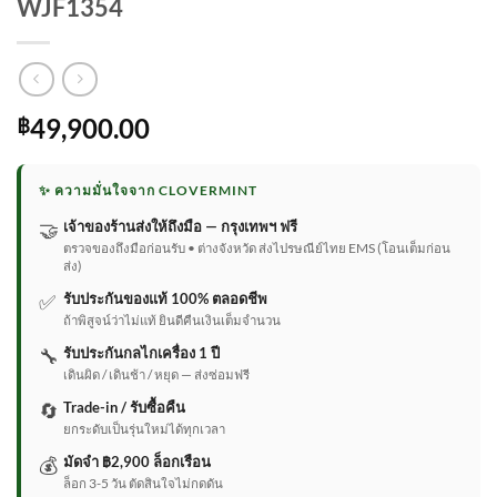
WJF1354
49,900.00
฿
✨ ความมั่นใจจาก CLOVERMINT
🤝
เจ้าของร้านส่งให้ถึงมือ — กรุงเทพฯ ฟรี
ตรวจของถึงมือก่อนรับ • ต่างจังหวัด ส่งไปรษณีย์ไทย EMS (โอนเต็มก่อน
ส่ง)
✅
รับประกันของแท้ 100% ตลอดชีพ
ถ้าพิสูจน์ว่าไม่แท้ ยินดีคืนเงินเต็มจำนวน
🔧
รับประกันกลไกเครื่อง 1 ปี
เดินผิด / เดินช้า / หยุด — ส่งซ่อมฟรี
🔄
Trade-in / รับซื้อคืน
ยกระดับเป็นรุ่นใหม่ได้ทุกเวลา
💰
มัดจำ ฿2,900 ล็อกเรือน
ล็อก 3-5 วัน ตัดสินใจไม่กดดัน