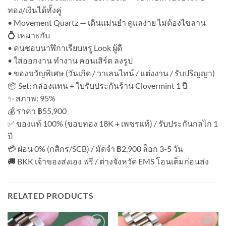
ทอง/เงินได้ทั้งคู่
• Movement Quartz — เดินแม่นยำ ดูแลง่าย ไม่ต้องไขลาน
💍 เหมาะกับ
• คนชอบนาฬิกาเรียบหรู Look ผู้ดี
• ใส่ออกงาน ทำงาน คอนเสิร์ต ลงรูป
• ของขวัญพิเศษ (วันเกิด / วาเลนไทน์ / แต่งงาน / รับปริญญา)
📦 Set: กล่องแทน + ใบรับประกันร้าน Clovermint 1 ปี
✨ สภาพ: 95%
💰 ราคา ฿55,900
✅ ของแท้ 100% (ขอบทอง 18K + เพชรแท้) / รับประกันกลไก 1
ปี
💳 ผ่อน 0% (กสิกร/SCB) / มัดจำ ฿2,900 ล็อก 3-5 วัน
🚚 BKK เจ้าของส่งเอง ฟรี / ต่างจังหวัด EMS โอนเต็มก่อนส่ง
RELATED PRODUCTS