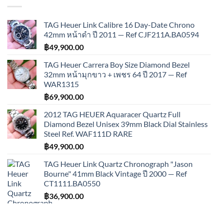
TAG Heuer Link Calibre 16 Day-Date Chrono
42mm หน้าดำ ปี 2011 — Ref CJF211A.BA0594
฿
49,900.00
TAG Heuer Carrera Boy Size Diamond Bezel
32mm หน้ามุกขาว + เพชร 64 ปี 2017 — Ref
WAR1315
฿
69,900.00
2012 TAG HEUER Aquaracer Quartz Full
Diamond Bezel Unisex 39mm Black Dial Stainless
Steel Ref. WAF111D RARE
฿
49,900.00
TAG Heuer Link Quartz Chronograph "Jason
Bourne" 41mm Black Vintage ปี 2000 — Ref
CT1111.BA0550
฿
36,900.00