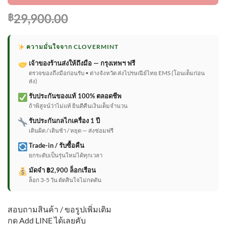
29,900.00
฿
ความมั่นใจจาก CLOVERMINT
เจ้าของร้านส่งให้ถึงมือ — กรุงเทพฯ ฟรี
ตรวจของถึงมือก่อนรับ • ต่างจังหวัด ส่งไปรษณีย์ไทย EMS (โอนเต็มก่อน
ส่ง)
รับประกันของแท้ 100% ตลอดชีพ
ถ้าพิสูจน์ว่าไม่แท้ ยินดีคืนเงินเต็มจำนวน
รับประกันกลไกเครื่อง 1 ปี
เดินผิด / เดินช้า / หยุด — ส่งซ่อมฟรี
Trade-in / รับซื้อคืน
ยกระดับเป็นรุ่นใหม่ได้ทุกเวลา
มัดจำ ฿2,900 ล็อกเรือน
ล็อก 3-5 วัน ตัดสินใจไม่กดดัน
สอบถามสินค้า / ขอรูปเพิ่มเติม
กด Add LINE ได้เลยคับ