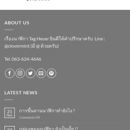
ABOUT US
เรื่องนาฬิกา Tag Heuer ยินดีให้คำปรึกษาครับ ​Line :
@clovermint (มี @ ด้วยครับ)
Tel. 063-624-4646
LATEST NEWS
การขึ้นลานนาฬิกาทำยังไง ?
21
Nov
on
Comments Off
การ
ขึ้น
กล่องหมุนนาฬิกา จำเป็นมั้ย !?
24