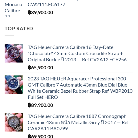
CW2111.FC6177
฿
89,900.00
TOP RATED
TAG Heuer Carrera Calibre 16 Day-Date
"Chocolate" 43mm Custom Crocodile Strap +
Original Buckle ปี 2013 — Ref CV2A12.FC6256
฿
65,900.00
2023 TAG HEUER Aquaracer Professional 300
GMT Calibre 7 Automatic 43mm Blue Dial Blue
White Ceramic Bezel Rubber Strap Ref. WBP2010
Full Set HERO
฿
89,900.00
TAG Heuer Carrera Calibre 1887 Chronograph
Ceramic 43mm หน้า Metallic Grey ปี 2017 — Ref
CAR2A11.BA0799
฿
69,900.00