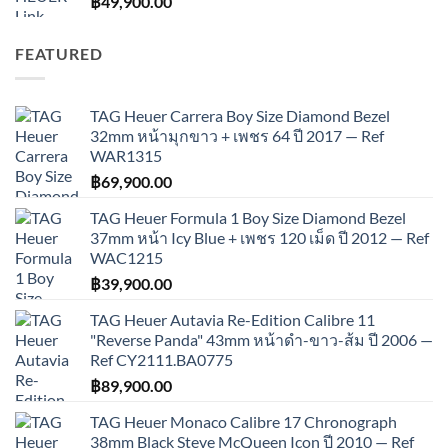
฿
49,900.00
FEATURED
TAG Heuer Carrera Boy Size Diamond Bezel
32mm หน้ามุกขาว + เพชร 64 ปี 2017 — Ref
WAR1315
฿
69,900.00
TAG Heuer Formula 1 Boy Size Diamond Bezel
37mm หน้า Icy Blue + เพชร 120 เม็ด ปี 2012 — Ref
WAC1215
฿
39,900.00
TAG Heuer Autavia Re-Edition Calibre 11
"Reverse Panda" 43mm หน้าดำ-ขาว-ส้ม ปี 2006 —
Ref CY2111.BA0775
฿
89,900.00
TAG Heuer Monaco Calibre 17 Chronograph
38mm Black Steve McQueen Icon ปี 2010 — Ref