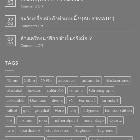
ลาน
Oct
on
Comments Off
นาฬิกา
กล่อง
ทำ
หมุน
ระวังเครื่องพัง ถ้าทำแบบนี้ !! (AUTOMATIC)
ยัง
22
นาฬิกา
Oct
ไง
on
Comments Off
จำเป็น
?
ระวัง
มั้ย
เครื่อง
ล้างเครื่องนาฬิกา จำเป็นจริงมั้ย !?
!?
09
พัง
Oct
on
Comments Off
ถ้า
ล้าง
ทำ
เครื่อง
แบบ
นาฬิกา
TAGS
นี้
จำเป็น
!!
จริง
(AUTOMATIC)
มั้ย
43mm
300m
1990s
aquaracer
automatic
blackceramic
!?
blackdial
boysize
calibre16
ceramic
Chronograph
collectible
Diamond
divers
F1
Formula1
formula 1
fullset
gift
greydial
Hero
lady
ladypiece
Limited Edition
link
link men
mop
motherofpearl
neovintage
Quartz
rare
sportluxury
stainlesssteel
tagheuer
tag heuer