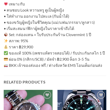
เหมาะกับ
• คนชอบ Look หวานหรู ดูเป็นผู้หญิง
• ใส่ทำงาน ออกงาน ไปทะเล (กันน้ำได้)
• ของขวัญผู้หญิงในชีวิตคุณ (แม่/แฟน/ภรรยา/ลูกสาว)
• เริ่มสะสมนาฬิกาผู้หญิงในราคาเข้าถึงได้
Set: กล่องแทน + ใบรับประกันร้าน Clovermint 1 ปี
สภาพ: 95%
ราคา ฿29,900
ของแท้ 100% (เพชรแท้ตรวจสอบได้) / รับประกันกลไก 1 ปี
ผ่อน 0% (กสิกร/SCB) / มัดจำ ฿2,900 ล็อก 3-5 วัน
BKK เจ้าของส่งเอง ฟรี / ต่างจังหวัด EMS โอนเต็มก่อนส่ง
RELATED PRODUCTS
Add to
Add to
Wishlist
Wishlist