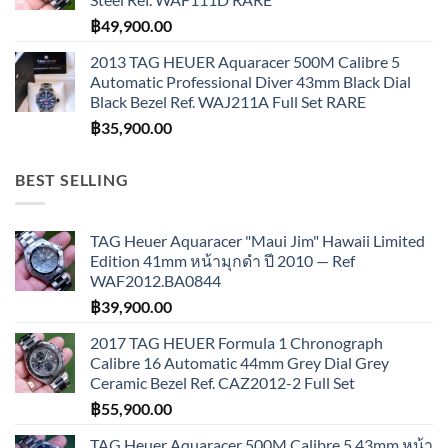
฿
49,900.00
2013 TAG HEUER Aquaracer 500M Calibre 5
Automatic Professional Diver 43mm Black Dial
Black Bezel Ref. WAJ211A Full Set RARE
฿
35,900.00
BEST SELLING
TAG Heuer Aquaracer "Maui Jim" Hawaii Limited
Edition 41mm หน้ามุกดำ ปี 2010 — Ref
WAF2012.BA0844
฿
39,900.00
2017 TAG HEUER Formula 1 Chronograph
Calibre 16 Automatic 44mm Grey Dial Grey
Ceramic Bezel Ref. CAZ2012-2 Full Set
฿
55,900.00
TAG Heuer Aquaracer 500M Calibre 5 43mm หน้า