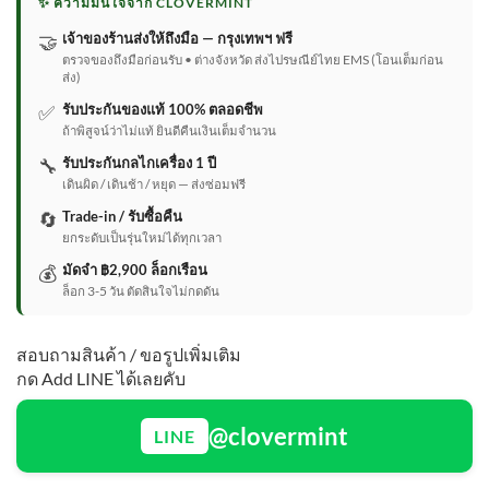
✨ ความมั่นใจจาก CLOVERMINT
🤝
เจ้าของร้านส่งให้ถึงมือ — กรุงเทพฯ ฟรี
ตรวจของถึงมือก่อนรับ • ต่างจังหวัด ส่งไปรษณีย์ไทย EMS (โอนเต็มก่อน
ส่ง)
✅
รับประกันของแท้ 100% ตลอดชีพ
ถ้าพิสูจน์ว่าไม่แท้ ยินดีคืนเงินเต็มจำนวน
🔧
รับประกันกลไกเครื่อง 1 ปี
เดินผิด / เดินช้า / หยุด — ส่งซ่อมฟรี
🔄
Trade-in / รับซื้อคืน
ยกระดับเป็นรุ่นใหม่ได้ทุกเวลา
💰
มัดจำ ฿2,900 ล็อกเรือน
ล็อก 3-5 วัน ตัดสินใจไม่กดดัน
สอบถามสินค้า / ขอรูปเพิ่มเติม
กด Add LINE ได้เลยคับ
@clovermint
LINE