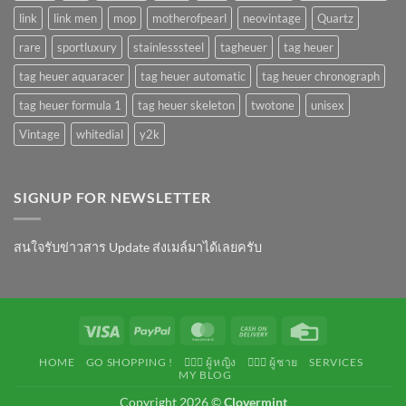
link
link men
mop
motherofpearl
neovintage
Quartz
rare
sportluxury
stainlesssteel
tagheuer
tag heuer
tag heuer aquaracer
tag heuer automatic
tag heuer chronograph
tag heuer formula 1
tag heuer skeleton
twotone
unisex
Vintage
whitedial
y2k
SIGNUP FOR NEWSLETTER
สนใจรับข่าวสาร Update ส่งเมล์มาได้เลยครับ
Visa
PayPal
MasterCard
Cash
Credit
On
Card
HOME
GO SHOPPING !
💁🏻‍♀️ ผู้หญิง
🙋🏻‍♂️ ผู้ชาย
SERVICES
Delivery
MY BLOG
Copyright 2026 ©
Clovermint