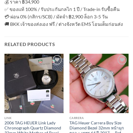
💰 ราคา ฿34,900
✅ ของแท้ 100% / รับประกันกลไก 1 ปี / Trade-in รับซื้อคืน
💳 ผ่อน 0% (กสิกร/SCB) / มัดจำ ฿2,900 ล็อก 3-5 วัน
🚚 BKK เจ้าของส่งเอง ฟรี / ต่างจังหวัด EMS โอนเต็มก่อนส่ง
RELATED PRODUCTS
Add to
Add to
Wishlist
Wishlist
LINK
CARRERA
2006 TAG HEUER Link Lady
TAG Heuer Carrera Boy Size
Chronograph Quartz Diamond
Diamond Bezel 32mm หน้ามุก
32mm White Mother of Pearl
ขาว + เพชร 64 ปี 2017 — Ref