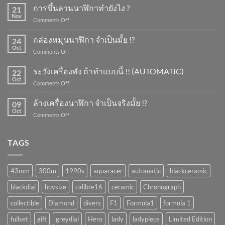
การขึ้นลานนาฬิกาทำยังไง ?
21
Nov
on
Comments Off
การ
ขึ้น
กล่องหมุนนาฬิกา จำเป็นมั้ย !?
24
ลาน
Oct
on
Comments Off
นาฬิกา
กล่อง
ทำ
หมุน
ระวังเครื่องพัง ถ้าทำแบบนี้ !! (AUTOMATIC)
ยัง
22
นาฬิกา
Oct
ไง
on
Comments Off
จำเป็น
?
ระวัง
มั้ย
เครื่อง
ล้างเครื่องนาฬิกา จำเป็นจริงมั้ย !?
!?
09
พัง
Oct
on
Comments Off
ถ้า
ล้าง
ทำ
เครื่อง
แบบ
นาฬิกา
TAGS
นี้
จำเป็น
!!
จริง
(AUTOMATIC)
มั้ย
43mm
300m
1990s
aquaracer
automatic
blackceramic
!?
blackdial
boysize
calibre16
ceramic
Chronograph
collectible
Diamond
divers
F1
Formula1
formula 1
fullset
gift
greydial
Hero
lady
ladypiece
Limited Edition