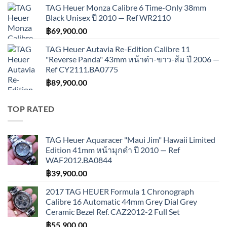
TAG Heuer Monza Calibre 6 Time-Only 38mm
Black Unisex ปี 2010 — Ref WR2110
฿
69,900.00
TAG Heuer Autavia Re-Edition Calibre 11
"Reverse Panda" 43mm หน้าดำ-ขาว-ส้ม ปี 2006 —
Ref CY2111.BA0775
฿
89,900.00
TOP RATED
TAG Heuer Aquaracer "Maui Jim" Hawaii Limited
Edition 41mm หน้ามุกดำ ปี 2010 — Ref
WAF2012.BA0844
฿
39,900.00
2017 TAG HEUER Formula 1 Chronograph
Calibre 16 Automatic 44mm Grey Dial Grey
Ceramic Bezel Ref. CAZ2012-2 Full Set
฿
55,900.00