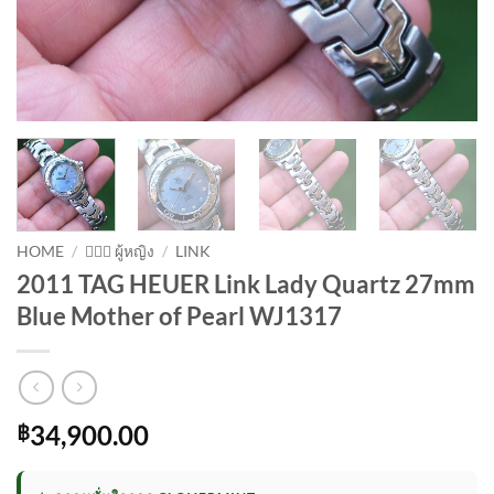
HOME
/
💁🏻‍♀️ ผู้หญิง
/
LINK
2011 TAG HEUER Link Lady Quartz 27mm
Blue Mother of Pearl WJ1317
34,900.00
฿