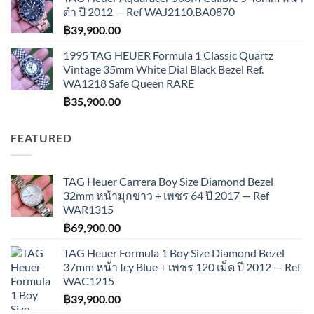
ดำ ปี 2012 — Ref WAJ2110.BA0870
฿
39,900.00
1995 TAG HEUER Formula 1 Classic Quartz
Vintage 35mm White Dial Black Bezel Ref.
WA1218 Safe Queen RARE
฿
35,900.00
FEATURED
TAG Heuer Carrera Boy Size Diamond Bezel
32mm หน้ามุกขาว + เพชร 64 ปี 2017 — Ref
WAR1315
฿
69,900.00
TAG Heuer Formula 1 Boy Size Diamond Bezel
37mm หน้า Icy Blue + เพชร 120 เม็ด ปี 2012 — Ref
WAC1215
฿
39,900.00