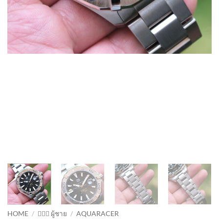
HOME
/
🙋🏻‍♂️ ผู้ชาย
/
AQUARACER