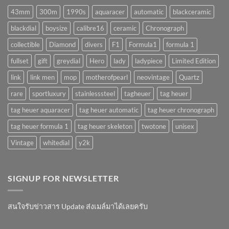
(AUTOMATIC)
มั้ย
43mm
300m
1990s
aquaracer
automatic
blackceramic
!?
blackdial
boysize
calibre16
ceramic
Chronograph
collectible
Diamond
divers
F1
Formula1
formula 1
fullset
gift
greydial
Hero
lady
ladypiece
Limited Edition
link
link men
mop
motherofpearl
neovintage
Quartz
rare
sportluxury
stainlesssteel
tagheuer
tag heuer
tag heuer aquaracer
tag heuer automatic
tag heuer chronograph
tag heuer formula 1
tag heuer skeleton
twotone
unisex
Vintage
whitedial
y2k
SIGNUP FOR NEWSLETTER
สนใจรับข่าวสาร Update ส่งเมล์มาได้เลยครับ