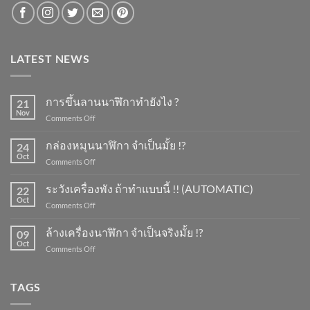
LATEST NEWS
การขึ้นลานนาฬิกาทำยังไง ?
21
Nov
on
Comments Off
การ
ขึ้น
กล่องหมุนนาฬิกา จำเป็นมั้ย !?
24
ลาน
Oct
on
Comments Off
นาฬิกา
กล่อง
ทำ
หมุน
ระวังเครื่องพัง ถ้าทำแบบนี้ !! (AUTOMATIC)
ยัง
22
นาฬิกา
Oct
ไง
on
Comments Off
จำเป็น
?
ระวัง
มั้ย
เครื่อง
ล้างเครื่องนาฬิกา จำเป็นจริงมั้ย !?
!?
09
พัง
Oct
on
Comments Off
ถ้า
ล้าง
ทำ
เครื่อง
แบบ
นาฬิกา
TAGS
นี้
จำเป็น
!!
จริง