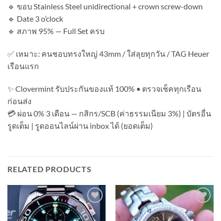
🔹 ขอบ Stainless Steel unidirectional + crown screw-down
🔹 Date 3 o’clock
🔹 สภาพ 95% — Full Set ครบ
✅ เหมาะ: คนชอบทรงใหญ่ 43mm / ใส่ลุยทุกวัน / TAG Heuer
เรือนแรก
✨ Clovermint รับประกันของแท้ 100% • ตรวจเช็คทุกเรือน
ก่อนส่ง
💳 ผ่อน 0% 3 เดือน — กสิกร/SCB (ค่าธรรมเนียม 3%) | บัตรอื่น
รูดเต็ม | รูดออนไลน์ผ่าน inbox ได้ (ยอดเต็ม)
RELATED PRODUCTS
Add to
Add to
Wishlist
Wishlist