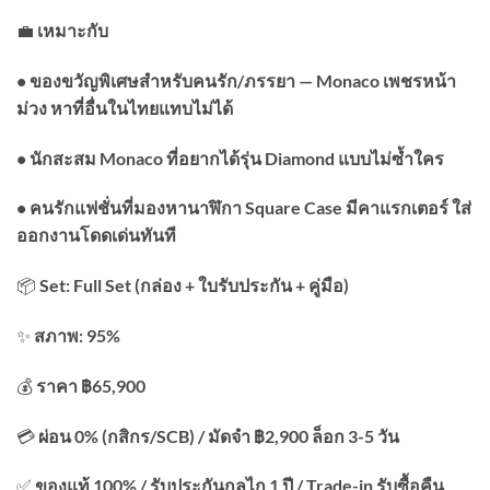
💼
เหมาะกับ
• ของขวัญพิเศษสำหรับคนรัก/ภรรยา — Monaco เพชรหน้า
ม่วง หาที่อื่นในไทยแทบไม่ได้
• นักสะสม Monaco ที่อยากได้รุ่น Diamond แบบไม่ซ้ำใคร
• คนรักแฟชั่นที่มองหานาฬิกา Square Case มีคาแรกเตอร์ ใส่
ออกงานโดดเด่นทันที
📦
Set: Full Set (กล่อง + ใบรับประกัน + คู่มือ)
✨
สภาพ: 95%
💰
ราคา ฿65,900
💳
ผ่อน 0% (กสิกร/SCB) / มัดจำ ฿2,900 ล็อก 3-5 วัน
✅
ของแท้ 100% / รับประกันกลไก 1 ปี / Trade-in รับซื้อคืน