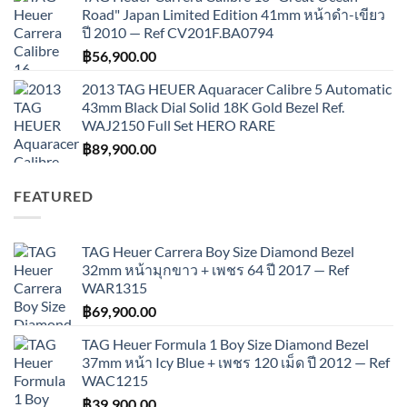
Road" Japan Limited Edition 41mm หน้าดำ-เขียว
ปี 2010 — Ref CV201F.BA0794
฿
56,900.00
2013 TAG HEUER Aquaracer Calibre 5 Automatic
43mm Black Dial Solid 18K Gold Bezel Ref.
WAJ2150 Full Set HERO RARE
฿
89,900.00
FEATURED
TAG Heuer Carrera Boy Size Diamond Bezel
32mm หน้ามุกขาว + เพชร 64 ปี 2017 — Ref
WAR1315
฿
69,900.00
TAG Heuer Formula 1 Boy Size Diamond Bezel
37mm หน้า Icy Blue + เพชร 120 เม็ด ปี 2012 — Ref
WAC1215
฿
39,900.00