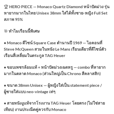
🏆
HERO PIECE — Monaco Quartz Diamond หน้าปัดม่วง รุ่น
หายากมากในไทย Unisex 38mm ใส่ได้ทั้งชาย-หญิง Full Set
สภาพ 95%
🎯
ทำไมเรือนนี้พิเศษ
• Monaco ดีไซน์ Square Case ตำนานปี 1969 — ไอคอนที่
Steve McQueen สวมในหนัง Le Mans เรือนเดียวที่ดีไซน์ตัว
เรือนสี่เหลี่ยมในตระกูล TAG Heuer
• ขอบเพชรล้อมแท้ + หน้าปัดม่วงเฉดหรู — combo ที่หายาก
มากในตลาด Monaco (ส่วนใหญ่เป็น Chrono สีคลาสสิก)
• ขนาด 38mm Unisex — ผู้หญิงใส่เป็น statement piece /
ผู้ชายใส่แบบ neo-vintage เท่ๆ
• สายหนังงูแท้จากโรงงาน TAG Heuer โดยตรง (ไม่ใช่สาย
เทียบ) งานประณีตคู่ควรกับ Monaco