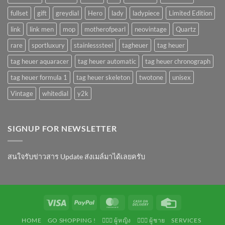
fullset
gift
greydial
Hero
lady
ladypiece
Limited Edition
link
link men
mop
motherofpearl
neovintage
Quartz
rare
sportluxury
stainlesssteel
tagheuer
tag heuer
tag heuer aquaracer
tag heuer automatic
tag heuer chronograph
tag heuer formula 1
tag heuer skeleton
twotone
unisex
Vintage
whitedial
y2k
SIGNUP FOR NEWSLETTER
สนใจรับข่าวสาร Update ส่งเมล์มาได้เลยครับ
Visa
PayPal
MasterCard
Cash
Credit
On
Card
HOME
GO SHOPPING !
💁🏻‍♀️ ผู้หญิง
🙋🏻‍♂️ ผู้ชาย
SERVICES
Delivery