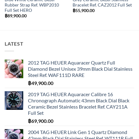
Rubber Strap Ref. WBP2010
Bracelet Ref. CAZ2012 Full Set
Full Set HERO
฿
55,900.00
฿
89,900.00
LATEST
2012 TAG HEUER Aquaracer Quartz Full
Diamond Bezel Unisex 39mm Black Dial Stainless
Steel Ref. WAF111D RARE
฿
49,900.00
2019 TAG HEUER Aquaracer Calibre 16
Chronograph Automatic 43mm Black Dial Black
Ceramic Bezel Stainless Bracelet Ref. CAY211A
Full Set
฿
69,900.00
2004 TAG HEUER Link Gen 1 Quartz Diamond
42mm Black Dial Stainless Steel Ref. WT111R Full