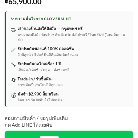
65,900.00
฿
✨ ความมั่นใจจาก CLOVERMINT
🤝
เจ้าของร้านส่งให้ถึงมือ — กรุงเทพฯ ฟรี
ตรวจของถึงมือก่อนรับ • ต่างจังหวัด ส่งไปรษณีย์ไทย EMS (โอนเต็มก่อน
ส่ง)
✅
รับประกันของแท้ 100% ตลอดชีพ
ถ้าพิสูจน์ว่าไม่แท้ ยินดีคืนเงินเต็มจำนวน
🔧
รับประกันกลไกเครื่อง 1 ปี
เดินผิด / เดินช้า / หยุด — ส่งซ่อมฟรี
🔄
Trade-in / รับซื้อคืน
ยกระดับเป็นรุ่นใหม่ได้ทุกเวลา
💰
มัดจำ ฿2,900 ล็อกเรือน
ล็อก 3-5 วัน ตัดสินใจไม่กดดัน
สอบถามสินค้า / ขอรูปเพิ่มเติม
กด Add LINE ได้เลยคับ