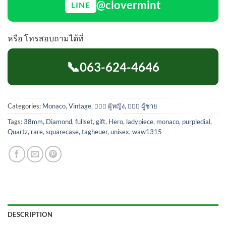
@clovermint
LINE
หรือ โทรสอบถามได้ที่
📞
063-624-4646
Categories:
Monaco
,
Vintage
,
💁🏻‍♀️ ผู้หญิง
,
🙋🏻‍♂️ ผู้ชาย
Tags:
38mm
,
Diamond
,
fullset
,
gift
,
Hero
,
ladypiece
,
monaco
,
purpledial
,
Quartz
,
rare
,
squarecase
,
tagheuer
,
unisex
,
waw1315
DESCRIPTION