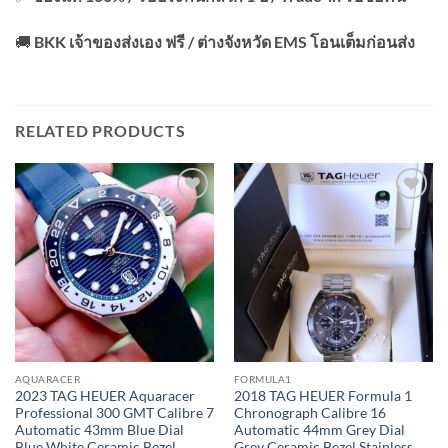
🚚
BKK เจ้าของส่งเอง ฟรี / ต่างจังหวัด EMS โอนเต็มก่อนส่ง
RELATED PRODUCTS
Add to
Add to
Wishlist
Wishlist
AQUARACER
FORMULA1
2023 TAG HEUER Aquaracer
2018 TAG HEUER Formula 1
Professional 300 GMT Calibre 7
Chronograph Calibre 16
Automatic 43mm Blue Dial
Automatic 44mm Grey Dial
Blue White Ceramic Bezel
Grey Ceramic Bezel Stainless