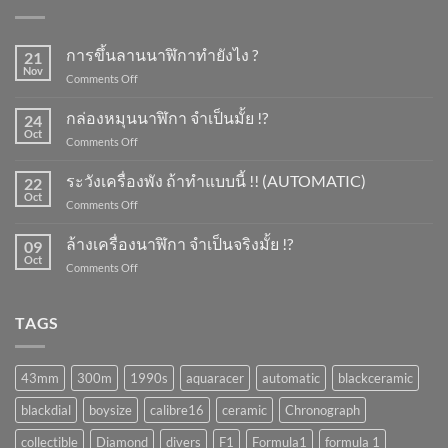
การขึ้นลานนาฬิกาทำยังไง ?
21
Nov
on
Comments Off
การ
ขึ้น
กล่องหมุนนาฬิกา จำเป็นมั้ย !?
24
ลาน
Oct
on
Comments Off
นาฬิกา
กล่อง
ทำ
หมุน
ระวังเครื่องพัง ถ้าทำแบบนี้ !! (AUTOMATIC)
ยัง
22
นาฬิกา
Oct
ไง
on
Comments Off
จำเป็น
?
ระวัง
มั้ย
เครื่อง
ล้างเครื่องนาฬิกา จำเป็นจริงมั้ย !?
!?
09
พัง
Oct
on
Comments Off
ถ้า
ล้าง
ทำ
เครื่อง
แบบ
นาฬิกา
TAGS
นี้
จำเป็น
!!
จริง
(AUTOMATIC)
มั้ย
43mm
300m
1990s
aquaracer
automatic
blackceramic
!?
blackdial
boysize
calibre16
ceramic
Chronograph
collectible
Diamond
divers
F1
Formula1
formula 1