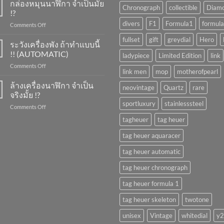
ขึ้น
กล่องหมุนนาฬิกา จำเป็นมั้ย
Chronograph
collectible
Diam
ลาน
!?
นาฬิกา
divers
F1
Formula1
formula
on
Comments Off
ทำ
กล่อง
ยัง
fullset
gift
greydial
Hero
หมุน
ระวังเครื่องพัง ถ้าทำแบบนี้
ไง
นาฬิกา
?
!! (AUTOMATIC)
ladypiece
Limited Edition
link
จำเป็น
on
Comments Off
มั้ย
link men
mop
motherofpearl
ระวัง
!?
เครื่อง
ล้างเครื่องนาฬิกา จำเป็น
neovintage
Quartz
rare
พัง
จริงมั้ย !?
ถ้า
sportluxury
stainlesssteel
on
Comments Off
ทำ
ล้าง
แบบ
tagheuer
tag heuer
เครื่อง
นี้
นาฬิกา
!!
tag heuer aquaracer
จำเป็น
(AUTOMATIC)
จริง
tag heuer automatic
มั้ย
!?
tag heuer chronograph
tag heuer formula 1
tag heuer skeleton
twotone
unisex
Vintage
whitedial
y2