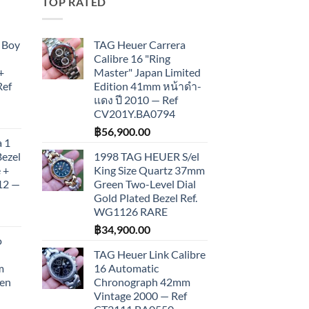
TOP RATED
 Boy
TAG Heuer Carrera
Calibre 16 "Ring
+
Master" Japan Limited
Ref
Edition 41mm หน้าดำ-
แดง ปี 2010 — Ref
CV201Y.BA0794
฿
56,900.00
 1
Bezel
1998 TAG HEUER S/el
 +
King Size Quartz 37mm
012 —
Green Two-Level Dial
Gold Plated Bezel Ref.
WG1126 RARE
฿
34,900.00
o
TAG Heuer Link Calibre
m
16 Automatic
een
Chronograph 42mm
Vintage 2000 — Ref