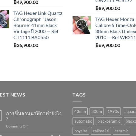
CW2111.FC6177
฿
49,900.00
฿
89,900.00
TAG Heuer Link Quartz
Chronograph "Jason
TAG Heuer Monza
Bourne" 41mm Black
Calibre 6 Time-Onl
Vintage ปี 2000 — Ref
38mm Black Unisex 
CT1111.BA0550
2010 — Ref WR21
฿
36,900.00
฿
69,900.00
TEST NEWS
TAGS
43mm
300m
1990s
aquar
การขึ้นลานนาฬิกาทำยังไง
?
automatic
blackceramic
blackd
on
Comments Off
boysize
calibre16
ceramic
การ