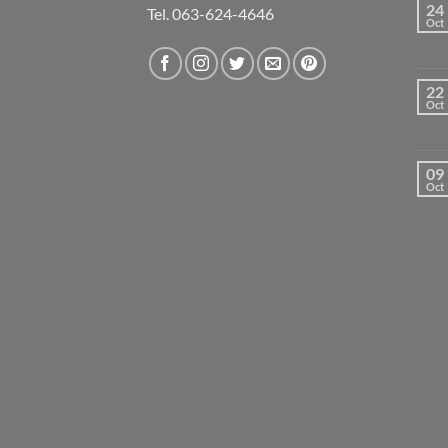
24
Tel. 063-624-4646
Oct
22
Oct
09
Oct