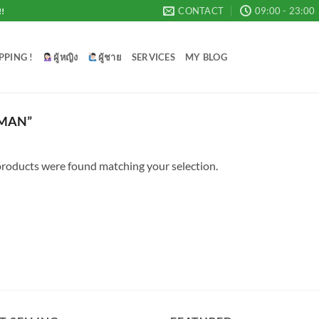
CONTACT
09:00 - 23:00
!!
PPING !
ผู้หญิง
ผู้ชาย
SERVICES
MY BLOG
TMAN”
roducts were found matching your selection.