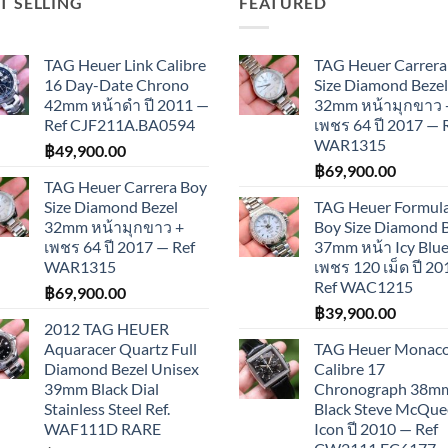
T SELLING
FEATURED
TAG Heuer Link Calibre
TAG Heuer Carrera
16 Day-Date Chrono
Size Diamond Bezel
42mm หน้าดำ ปี 2011 —
32mm หน้ามุกขาว 
Ref CJF211A.BA0594
เพชร 64 ปี 2017 — 
WAR1315
฿
49,900.00
฿
69,900.00
TAG Heuer Carrera Boy
Size Diamond Bezel
TAG Heuer Formula
32mm หน้ามุกขาว +
Boy Size Diamond 
เพชร 64 ปี 2017 — Ref
37mm หน้า Icy Blue
WAR1315
เพชร 120 เม็ด ปี 2
Ref WAC1215
฿
69,900.00
฿
39,900.00
2012 TAG HEUER
Aquaracer Quartz Full
TAG Heuer Monac
Diamond Bezel Unisex
Calibre 17
39mm Black Dial
Chronograph 38m
Stainless Steel Ref.
Black Steve McQu
WAF111D RARE
Icon ปี 2010 — Ref