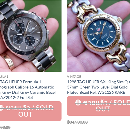
Add to
Add 
Wishlist
Wishl
ULA1
VINTAGE
 TAG HEUER Formula 1
1998 TAG HEUER S/el King Size Qu
ograph Calibre 16 Automatic
37mm Green Two-Level Dial Gold
Grey Dial Grey Ceramic Bezel
Plated Bezel Ref. WG1126 RARE
CAZ2012-2 Full Set
฿
34,900.00
900.00