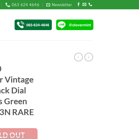
063 624 4646
Newsletter
0
r Vintage
ck Dial
s Green
013N RARE