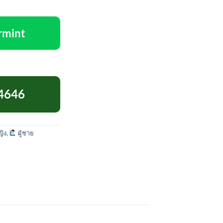
rmint
4646
ญิง
,
ผู้ชาย