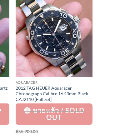
to
Add to
ist
Wishlist
AQUARACER
artz
2012 TAG HEUER Aquaracer
Chronograph Calibre 16 43mm Black
CAJ2110 [Full Set]
฿
55,900.00