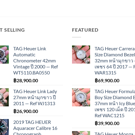
T SELLING
FEATURED
TAG Heuer Link
TAG Heuer Carrera
Automatic
Size Diamond Bezel
Chronometer 42mm
32mm หน้ามุกขาว 
Vintage ปี 2000 — Ref
เพชร 64 ปี 2017 — 
WT5110.BA0550
WAR1315
฿
28,900.00
฿
69,900.00
TAG Heuer Link Lady
TAG Heuer Formula
27mm หน้ามุกขาว ปี
Boy Size Diamond 
2011 — Ref WJ1313
37mm หน้า Icy Blue
เพชร 120 เม็ด ปี 2
฿
26,900.00
Ref WAC1215
2019 TAG HEUER
฿
39,900.00
Aquaracer Calibre 16
Chronograph
TAG Heuer Monza