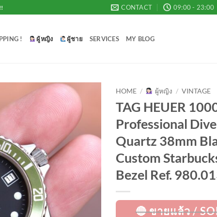
CONTACT
09:00 - 23:00
!!
PPING !
ผู้หญิง
ผู้ชาย
SERVICES
MY BLOG
HOME
/
ผู้หญิง
/
VINTAGE
TAG HEUER 100
Add to
Professional Dive
Wishlist
Quartz 38mm Bla
Custom Starbuck
Bezel Ref. 980.