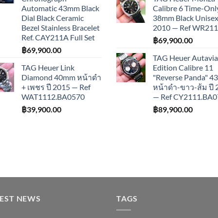
Automatic 43mm Black
Calibre 6 Time-Onl
Dial Black Ceramic
38mm Black Unisex 
Bezel Stainless Bracelet
2010 — Ref WR21
Ref. CAY211A Full Set
฿
69,900.00
฿
69,900.00
TAG Heuer Autavia
TAG Heuer Link
Edition Calibre 11
Diamond 40mm หน้าดำ
"Reverse Panda" 
+ เพชร ปี 2015 — Ref
หน้าดำ-ขาว-ส้ม ปี
WAT1112.BA0570
— Ref CY2111.BA0
฿
39,900.00
฿
89,900.00
TEST NEWS
TAGS