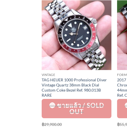
Add to
Add to
Wishlist
Wishlist
VINTAGE
FORM
ormula 1
TAG HEUER 1000 Professional Diver
2017
re 16 Automatic
Vintage Quartz 38mm Black Dial
Chron
ey Ceramic Bezel
Custom Coke Bezel Ref. 980.013B
44mm 
Ref. CAZ2012 Full
RARE
Ref. 
฿
29,900.00
฿
55,