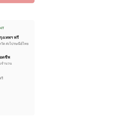
NT
รุงเทพฯ ฟรี
หวัด ส่งไปรษณีย์ไทย
อดชีพ
เต็มจำนวน
ฟรี