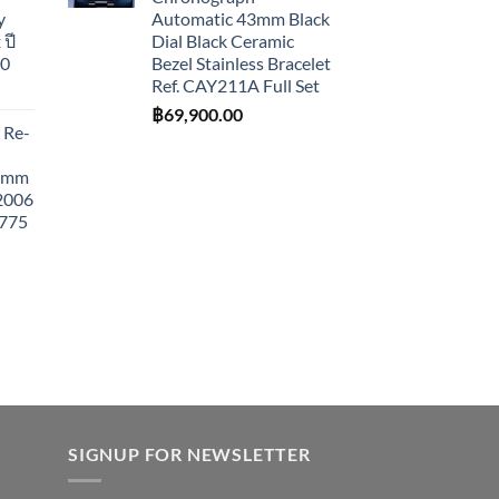
y
Automatic 43mm Black
ปี
Dial Black Ceramic
10
Bezel Stainless Bracelet
Ref. CAY211A Full Set
฿
69,900.00
 Re-
43mm
 2006
775
SIGNUP FOR NEWSLETTER