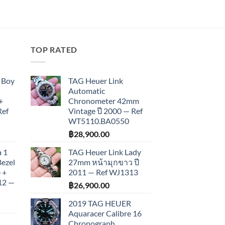
TOP RATED
 Boy
TAG Heuer Link
Automatic
+
Chronometer 42mm
Ref
Vintage ปี 2000 — Ref
WT5110.BA0550
฿
28,900.00
 1
TAG Heuer Link Lady
Bezel
27mm หน้ามุกขาว ปี
 +
2011 — Ref WJ1313
012 —
฿
26,900.00
2019 TAG HEUER
Aquaracer Calibre 16
Chronograph