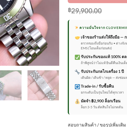
29,900.00
฿
ความมั่นใจจาก CLOVERMI
เจ้าของร้านส่งให้ถึงมือ — ก
ตรวจของถึงมือก่อนรับ • ต่างจัง
EMS (โอนเต็มก่อนส่ง)
รับประกันของแท้ 100% ตล
ถ้าพิสูจน์ว่าไม่แท้ ยินดีคืนเงิน
รับประกันกลไกเครื่อง 1 ปี
เดินผิด / เดินช้า / หยุด — ส่งซ่อม
Trade-in / รับซื้อคืน
ยกระดับเป็นรุ่นใหม่ได้ทุกเวลา
มัดจำ ฿2,900 ล็อกเรือน
ล็อก 3-5 วัน ตัดสินใจไม่กดดัน
สอบถามสินค้า / ขอรูปเพิ่มเติม