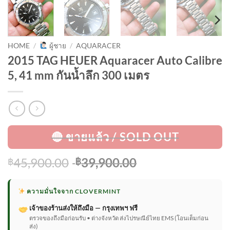
HOME
/
ผู้ชาย
/
AQUARACER
2015 TAG HEUER Aquaracer Auto Calibre
5, 41 mm กันน้ำลึก 300 เมตร
Original
Current
45,900.00
39,900.00
฿
฿
price
price
was:
is:
ความมั่นใจจาก CLOVERMINT
฿45,900.00.
฿39,900.00.
เจ้าของร้านส่งให้ถึงมือ — กรุงเทพฯ ฟรี
ตรวจของถึงมือก่อนรับ • ต่างจังหวัด ส่งไปรษณีย์ไทย EMS (โอนเต็มก่อน
ส่ง)