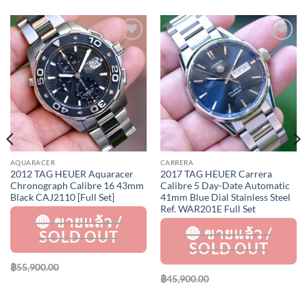
Add to
Add to
Wishlist
Wishlist
AQUARACER
CARRERA
2012 TAG HEUER Aquaracer
2017 TAG HEUER Carrera
Chronograph Calibre 16 43mm
Calibre 5 Day-Date Automatic
Black CAJ2110 [Full Set]
41mm Blue Dial Stainless Steel
Ref. WAR201E Full Set
฿
55,900.00
฿
45,900.00