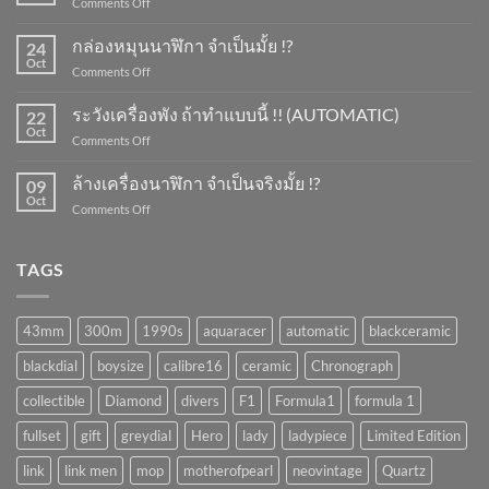
on
Comments Off
การ
ขึ้น
กล่องหมุนนาฬิกา จำเป็นมั้ย !?
24
ลาน
Oct
on
Comments Off
นาฬิกา
กล่อง
ทำ
หมุน
ระวังเครื่องพัง ถ้าทำแบบนี้ !! (AUTOMATIC)
ยัง
22
นาฬิกา
Oct
ไง
on
Comments Off
จำเป็น
?
ระวัง
มั้ย
เครื่อง
ล้างเครื่องนาฬิกา จำเป็นจริงมั้ย !?
!?
09
พัง
Oct
on
Comments Off
ถ้า
ล้าง
ทำ
เครื่อง
แบบ
นาฬิกา
TAGS
นี้
จำเป็น
!!
จริง
(AUTOMATIC)
มั้ย
43mm
300m
1990s
aquaracer
automatic
blackceramic
!?
blackdial
boysize
calibre16
ceramic
Chronograph
collectible
Diamond
divers
F1
Formula1
formula 1
fullset
gift
greydial
Hero
lady
ladypiece
Limited Edition
link
link men
mop
motherofpearl
neovintage
Quartz