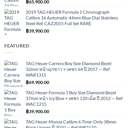
฿
65,900.00
2019 TAG HEUER Formula 1 Chronograph
Calibre 16 Automatic 44mm Blue Dial Stainless
Steel Ref. CAZ2015 Full Set RARE
฿
39,900.00
FEATURED
TAG Heuer Carrera Boy Size Diamond Bezel
32mm หน้ามุกขาว + เพชร 64 ปี 2017 — Ref
WAR1315
฿
69,900.00
TAG Heuer Formula 1 Boy Size Diamond Bezel
37mm หน้า Icy Blue + เพชร 120 เม็ด ปี 2012 — Ref
WAC1215
฿
39,900.00
TAG Heuer Monza Calibre 6 Time-Only 38mm
Black Unisex ปี 2010 — Ref WR2110