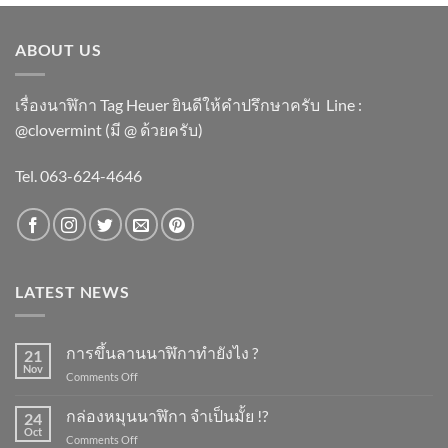
ABOUT US
เรื่องนาฬิกา Tag Heuer ยินดีให้คำปรึกษาครับ ​Line :
@clovermint (มี @ ด้วยครับ)
Tel. 063-624-4646
LATEST NEWS
การขึ้นลานนาฬิกาทำยังไง ?
21
Nov
on
Comments Off
การ
ขึ้น
กล่องหมุนนาฬิกา จำเป็นมั้ย !?
24
ลาน
Oct
on
Comments Off
นาฬิกา