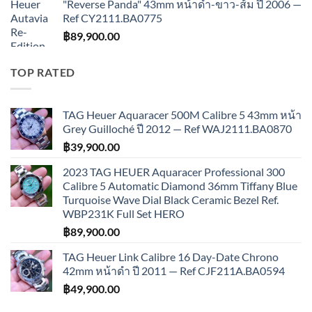
"Reverse Panda" 43mm หน้าดำ-ขาว-ส้ม ปี 2006 —
Ref CY2111.BA0775
฿
89,900.00
TOP RATED
TAG Heuer Aquaracer 500M Calibre 5 43mm หน้า
Grey Guilloché ปี 2012 — Ref WAJ2111.BA0870
฿
39,900.00
2023 TAG HEUER Aquaracer Professional 300
Calibre 5 Automatic Diamond 36mm Tiffany Blue
Turquoise Wave Dial Black Ceramic Bezel Ref.
WBP231K Full Set HERO
฿
89,900.00
TAG Heuer Link Calibre 16 Day-Date Chrono
42mm หน้าดำ ปี 2011 — Ref CJF211A.BA0594
฿
49,900.00