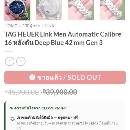
HOME
/
🙋🏻‍♂️ ผู้ชาย
/
LINK
TAG HEUER Link Men Automatic Calibre
16 หลังตัน Deep Blue 42 mm Gen 3
Original
Current
45,900.00
39,900.00
฿
฿
price
price
was:
is:
✨ ความมั่นใจจาก CLOVERMINT
฿45,900.00.
฿39,900.00.
🤝
เจ้าของร้านส่งให้ถึงมือ — กรุงเทพฯ ฟรี
ตรวจของถึงมือก่อนรับ • ต่างจังหวัด ส่งไปรษณีย์ไทย EMS (โอนเต็มก่อน
ส่ง)