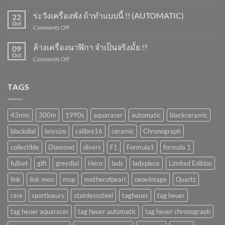
กล่อง
ทำ
หมุน
ระวังเครื่องพัง ถ้าทำแบบนี้ !! (AUTOMATIC)
ยัง
22
นาฬิกา
Oct
ไง
on
Comments Off
จำเป็น
?
ระวัง
มั้ย
เครื่อง
ล้างเครื่องนาฬิกา จำเป็นจริงมั้ย !?
!?
09
พัง
Oct
on
Comments Off
ถ้า
ล้าง
ทำ
เครื่อง
แบบ
นาฬิกา
TAGS
นี้
จำเป็น
!!
จริง
(AUTOMATIC)
มั้ย
43mm
300m
1990s
aquaracer
automatic
blackceramic
!?
blackdial
boysize
calibre16
ceramic
Chronograph
collectible
Diamond
divers
F1
Formula1
formula 1
fullset
gift
greydial
Hero
lady
ladypiece
Limited Edition
link
link men
mop
motherofpearl
neovintage
Quartz
rare
sportluxury
stainlesssteel
tagheuer
tag heuer
tag heuer aquaracer
tag heuer automatic
tag heuer chronograph