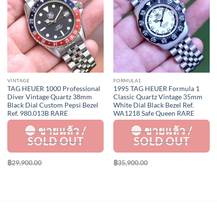
Add to
Add to
Wishlist
Wishlist
VINTAGE
FORMULA1
TAG HEUER 1000 Professional
1995 TAG HEUER Formula 1
Diver Vintage Quartz 38mm
Classic Quartz Vintage 35mm
Black Dial Custom Pepsi Bezel
White Dial Black Bezel Ref.
Ref. 980.013B RARE
WA1218 Safe Queen RARE
฿
29,900.00
฿
35,900.00