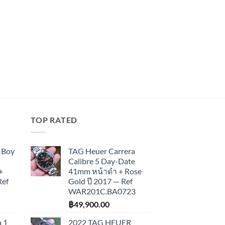
TOP RATED
 Boy
TAG Heuer Carrera
Calibre 5 Day-Date
+
41mm หน้าดำ + Rose
Ref
Gold ปี 2017 — Ref
WAR201C.BA0723
฿
49,900.00
 1
2022 TAG HEUER