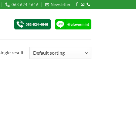
063 624 4646
Newsletter
ingle result