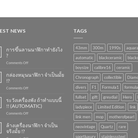
TEST NEWS
TAGS
43mm
300m
1990s
aquar
การขึ้นลานนาฬิกาทำยังไง
?
automatic
blackceramic
blackd
on
Comments Off
boysize
calibre16
ceramic
การ
ขึ้น
กล่องหมุนนาฬิกา จำเป็นมั้ย
Chronograph
collectible
Diam
ลาน
!?
นาฬิกา
divers
F1
Formula1
formula
on
Comments Off
ทำ
กล่อง
ยัง
fullset
gift
greydial
Hero
หมุน
ระวังเครื่องพัง ถ้าทำแบบนี้
ไง
นาฬิกา
?
!! (AUTOMATIC)
ladypiece
Limited Edition
link
จำเป็น
on
Comments Off
มั้ย
link men
mop
motherofpearl
ระวัง
!?
เครื่อง
ล้างเครื่องนาฬิกา จำเป็น
neovintage
Quartz
rare
พัง
จริงมั้ย !?
ถ้า
sportluxury
stainlesssteel