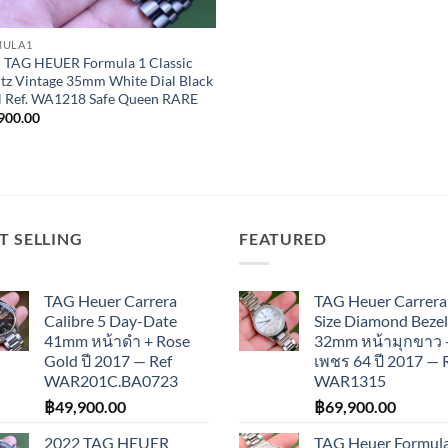
MULA1
 TAG HEUER Formula 1 Classic
tz Vintage 35mm White Dial Black
l Ref. WA1218 Safe Queen RARE
900.00
T SELLING
FEATURED
TAG Heuer Carrera
TAG Heuer Carrera
Calibre 5 Day-Date
Size Diamond Bezel
41mm หน้าดำ + Rose
32mm หน้ามุกขาว 
Gold ปี 2017 — Ref
เพชร 64 ปี 2017 — 
WAR201C.BA0723
WAR1315
฿
49,900.00
฿
69,900.00
2022 TAG HEUER
TAG Heuer Formula