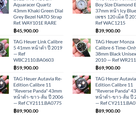
Aquaracer Quartz
Boy Size Diamond 
43mm Khaki Green Dial
37mm หน้า Icy Blue
Grey Bezel NATO Strap
เพชร 120 เม็ด ปี 2
Ref. WAY101E RARE
Ref WAC1215
฿
45,900.00
฿
39,900.00
TAG Heuer Link Calibre
TAG Heuer Monza
5 41mm หน้าดำ ปี 2019
Calibre 6 Time-Onl
— Ref
38mm Black Unisex 
WBC2110.BA0603
2010 — Ref WR21
฿
59,900.00
฿
69,900.00
TAG Heuer Autavia Re-
TAG Heuer Autavia
Edition Calibre 11
Edition Calibre 11
"Reverse Panda" 43mm
"Reverse Panda" 
หน้าดำ-ขาว-ส้ม ปี 2006
หน้าดำ-ขาว-ส้ม ปี
— Ref CY2111.BA0775
— Ref CY2111.BA0
฿
89,900.00
฿
89,900.00