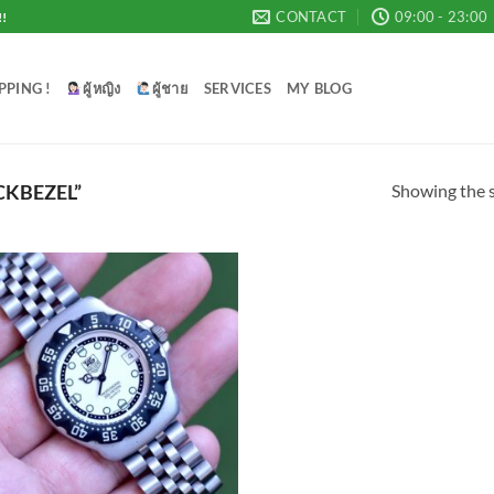
CONTACT
09:00 - 23:00
!!
PPING !
ผู้หญิง
ผู้ชาย
SERVICES
MY BLOG
Showing the s
KBEZEL”
Add to
Wishlist