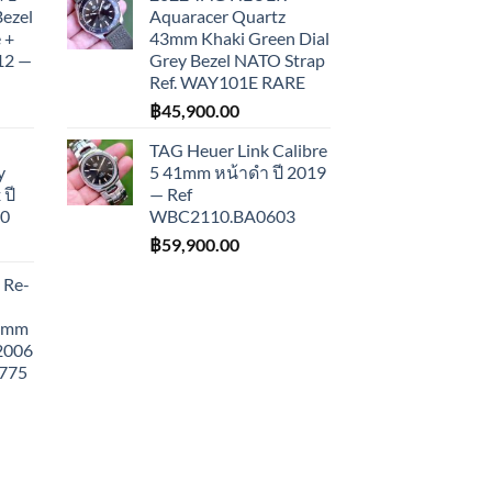
Bezel
Aquaracer Quartz
 +
43mm Khaki Green Dial
012 —
Grey Bezel NATO Strap
Ref. WAY101E RARE
฿
45,900.00
TAG Heuer Link Calibre
y
5 41mm หน้าดำ ปี 2019
ปี
— Ref
10
WBC2110.BA0603
฿
59,900.00
 Re-
43mm
 2006
775