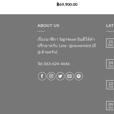
฿
69,900.00
ABOUT US
LA
เรื่องนาฬิกา Tag Heuer ยินดีให้คำ
21
ปรึกษาครับ ​Line : @clovermint (มี
Nov
@ ด้วยครับ)
24
Tel. 063-624-4646
Oct
22
Oct
09
Oct