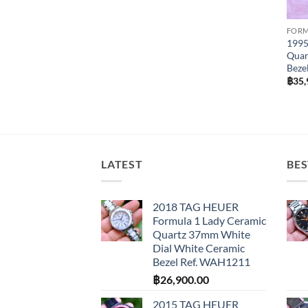
FOR
1995
Quar
Beze
฿
35,
LATEST
BES
2018 TAG HEUER
Formula 1 Lady Ceramic
Quartz 37mm White
Dial White Ceramic
Bezel Ref. WAH1211
฿
26,900.00
2015 TAG HEUER