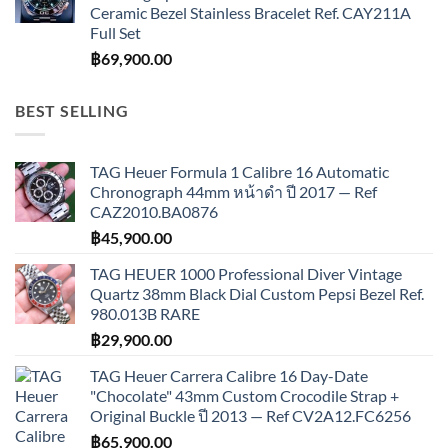
Ceramic Bezel Stainless Bracelet Ref. CAY211A
Full Set
฿
69,900.00
BEST SELLING
TAG Heuer Formula 1 Calibre 16 Automatic
Chronograph 44mm หน้าดำ ปี 2017 — Ref
CAZ2010.BA0876
฿
45,900.00
TAG HEUER 1000 Professional Diver Vintage
Quartz 38mm Black Dial Custom Pepsi Bezel Ref.
980.013B RARE
฿
29,900.00
TAG Heuer Carrera Calibre 16 Day-Date
"Chocolate" 43mm Custom Crocodile Strap +
Original Buckle ปี 2013 — Ref CV2A12.FC6256
฿
65,900.00