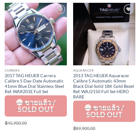
Add to
Add to
Wishlist
Wishlist
CARRERA
AQUARACER
2017 TAG HEUER Carrera
2013 TAG HEUER Aquaracer
Calibre 5 Day-Date Automatic
Calibre 5 Automatic 43mm
41mm Blue Dial Stainless Steel
Black Dial Solid 18K Gold Bezel
Ref. WAR201E Full Set
Ref. WAJ2150 Full Set HERO
RARE
฿
45,900.00
฿
89,900.00