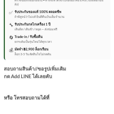
ตรวจของถึงมือก่อนรับ • ต่างจังหวัด ส่งไปรษณีย์ไทย EMS (โอนเต็มก่อน
ส่ง)
✅
รับประกันของแท้ 100% ตลอดชีพ
ถ้าพิสูจน์ว่าไม่แท้ ยินดีคืนเงินเต็มจำนวน
🔧
รับประกันกลไกเครื่อง 1 ปี
เดินผิด / เดินช้า / หยุด — ส่งซ่อมฟรี
🔄
Trade-in / รับซื้อคืน
ยกระดับเป็นรุ่นใหม่ได้ทุกเวลา
💰
มัดจำ ฿2,900 ล็อกเรือน
ล็อก 3-5 วัน ตัดสินใจไม่กดดัน
สอบถามสินค้า//ขอรูปเพิ่มเติม
กด Add LINE ได้เลยคับ
หรือ โทรสอบถามได้ที่