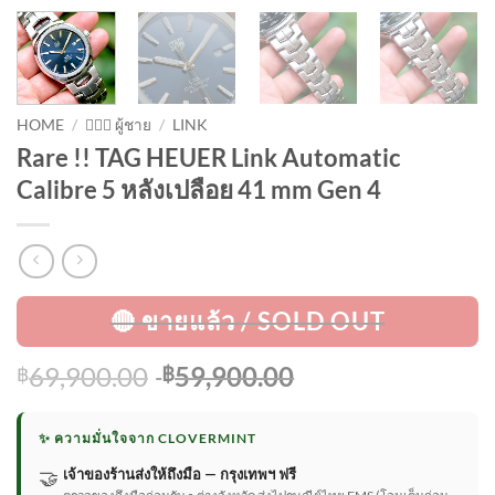
HOME
/
🙋🏻‍♂️ ผู้ชาย
/
LINK
Rare !! TAG HEUER Link Automatic
Calibre 5 หลังเปลือย 41 mm Gen 4
Original
Current
69,900.00
59,900.00
฿
฿
price
price
was:
is:
✨ ความมั่นใจจาก CLOVERMINT
฿69,900.00.
฿59,900.00.
🤝
เจ้าของร้านส่งให้ถึงมือ — กรุงเทพฯ ฟรี