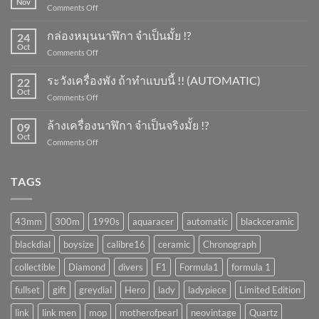
Nov
on
Comments Off
การ
ขึ้น
กล่องหมุนนาฬิกา จำเป็นมั้ย !?
24
ลาน
Oct
on
Comments Off
นาฬิกา
กล่อง
ทำ
หมุน
ระวังเครื่องพัง ถ้าทำแบบนี้ !! (AUTOMATIC)
ยัง
22
นาฬิกา
Oct
ไง
on
Comments Off
จำเป็น
?
ระวัง
มั้ย
เครื่อง
ล้างเครื่องนาฬิกา จำเป็นจริงมั้ย !?
!?
09
พัง
Oct
on
Comments Off
ถ้า
ล้าง
ทำ
เครื่อง
แบบ
นาฬิกา
TAGS
นี้
จำเป็น
!!
จริง
(AUTOMATIC)
มั้ย
43mm
300m
1990s
aquaracer
automatic
blackceramic
!?
blackdial
boysize
calibre16
ceramic
Chronograph
collectible
Diamond
divers
F1
Formula1
formula 1
fullset
gift
greydial
Hero
lady
ladypiece
Limited Edition
link
link men
mop
motherofpearl
neovintage
Quartz