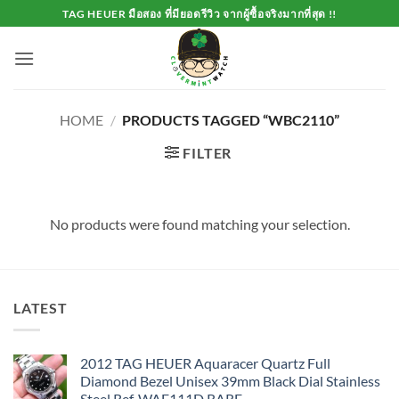
Skip
TAG HEUER มือสอง ที่มียอดรีวิว จากผู้ซื้อจริงมากที่สุด !!
to
content
HOME
/
PRODUCTS TAGGED “WBC2110”
FILTER
No products were found matching your selection.
LATEST
2012 TAG HEUER Aquaracer Quartz Full
Diamond Bezel Unisex 39mm Black Dial Stainless
Steel Ref. WAF111D RARE