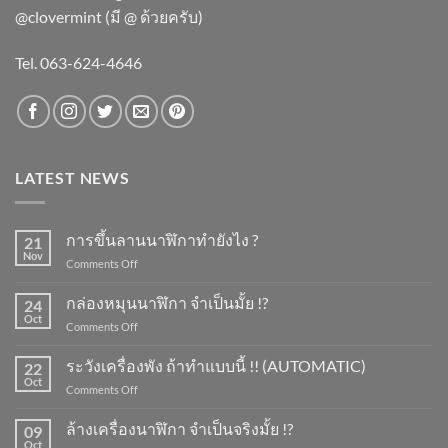
@clovermint (มี @ ด้วยครับ)
Tel. 063-624-4646
LATEST NEWS
การขึ้นลานนาฬิกาทำยังไง ?
21
Nov
on
Comments Off
การ
ขึ้น
กล่องหมุนนาฬิกา จำเป็นมั้ย !?
24
ลาน
Oct
on
Comments Off
นาฬิกา
กล่อง
ทำ
หมุน
ระวังเครื่องพัง ถ้าทำแบบนี้ !! (AUTOMATIC)
ยัง
22
นาฬิกา
Oct
ไง
on
Comments Off
จำเป็น
?
ระวัง
มั้ย
เครื่อง
ล้างเครื่องนาฬิกา จำเป็นจริงมั้ย !?
!?
09
พัง
Oct