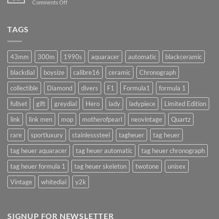
on
Comments Off
ถ้า
ล้าง
ทำ
เครื่อง
แบบ
นาฬิกา
TAGS
นี้
จำเป็น
!!
จริง
(AUTOMATIC)
มั้ย
43mm
300m
1990s
aquaracer
automatic
blackceramic
!?
blackdial
boysize
calibre16
ceramic
Chronograph
collectible
Diamond
divers
F1
Formula1
formula 1
fullset
gift
greydial
Hero
lady
ladypiece
Limited Edition
link
link men
mop
motherofpearl
neovintage
Quartz
rare
sportluxury
stainlesssteel
tagheuer
tag heuer
tag heuer aquaracer
tag heuer automatic
tag heuer chronograph
tag heuer formula 1
tag heuer skeleton
twotone
unisex
Vintage
whitedial
y2k
SIGNUP FOR NEWSLETTER