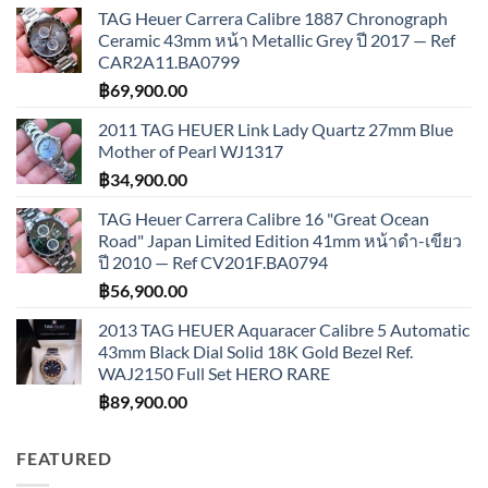
TAG Heuer Carrera Calibre 1887 Chronograph
Ceramic 43mm หน้า Metallic Grey ปี 2017 — Ref
CAR2A11.BA0799
฿
69,900.00
2011 TAG HEUER Link Lady Quartz 27mm Blue
Mother of Pearl WJ1317
฿
34,900.00
TAG Heuer Carrera Calibre 16 "Great Ocean
Road" Japan Limited Edition 41mm หน้าดำ-เขียว
ปี 2010 — Ref CV201F.BA0794
฿
56,900.00
2013 TAG HEUER Aquaracer Calibre 5 Automatic
43mm Black Dial Solid 18K Gold Bezel Ref.
WAJ2150 Full Set HERO RARE
฿
89,900.00
FEATURED