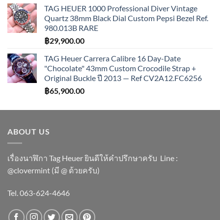
TAG HEUER 1000 Professional Diver Vintage
Quartz 38mm Black Dial Custom Pepsi Bezel Ref.
980.013B RARE
฿
29,900.00
TAG Heuer Carrera Calibre 16 Day-Date
"Chocolate" 43mm Custom Crocodile Strap +
Original Buckle ปี 2013 — Ref CV2A12.FC6256
฿
65,900.00
ABOUT US
เรื่องนาฬิกา Tag Heuer ยินดีให้คำปรึกษาครับ ​Line :
@clovermint (มี @ ด้วยครับ)
Tel. 063-624-4646