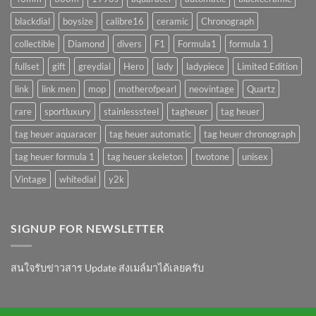
!?
blackdial
boysize
calibre16
ceramic
Chronograph
collectible
Diamond
divers
F1
Formula1
formula 1
fullset
gift
greydial
Hero
lady
ladypiece
Limited Edition
link
link men
mop
motherofpearl
neovintage
Quartz
rare
sportluxury
stainlesssteel
tagheuer
tag heuer
tag heuer aquaracer
tag heuer automatic
tag heuer chronograph
tag heuer formula 1
tag heuer skeleton
twotone
unisex
Vintage
whitedial
y2k
SIGNUP FOR NEWSLETTER
สนใจรับข่าวสาร Update ส่งเมล์มาได้เลยครับ