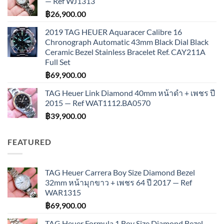
— Ref WJ1313
฿
26,900.00
2019 TAG HEUER Aquaracer Calibre 16
Chronograph Automatic 43mm Black Dial Black
Ceramic Bezel Stainless Bracelet Ref. CAY211A
Full Set
฿
69,900.00
TAG Heuer Link Diamond 40mm หน้าดำ + เพชร ปี
2015 — Ref WAT1112.BA0570
฿
39,900.00
FEATURED
TAG Heuer Carrera Boy Size Diamond Bezel
32mm หน้ามุกขาว + เพชร 64 ปี 2017 — Ref
WAR1315
฿
69,900.00
TAG Heuer Formula 1 Boy Size Diamond Bezel