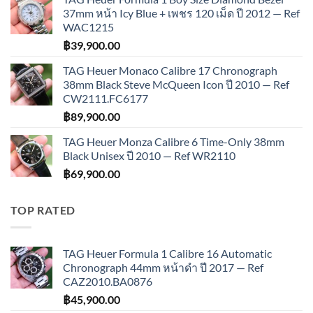
37mm หน้า Icy Blue + เพชร 120 เม็ด ปี 2012 — Ref
WAC1215
฿
39,900.00
TAG Heuer Monaco Calibre 17 Chronograph
38mm Black Steve McQueen Icon ปี 2010 — Ref
CW2111.FC6177
฿
89,900.00
TAG Heuer Monza Calibre 6 Time-Only 38mm
Black Unisex ปี 2010 — Ref WR2110
฿
69,900.00
TOP RATED
TAG Heuer Formula 1 Calibre 16 Automatic
Chronograph 44mm หน้าดำ ปี 2017 — Ref
CAZ2010.BA0876
฿
45,900.00