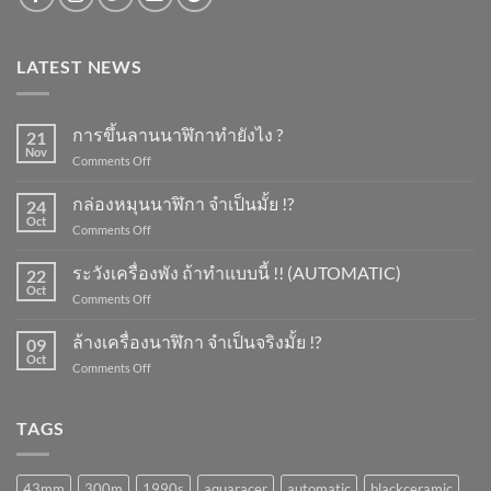
LATEST NEWS
การขึ้นลานนาฬิกาทำยังไง ?
21
Nov
on
Comments Off
การ
ขึ้น
กล่องหมุนนาฬิกา จำเป็นมั้ย !?
24
ลาน
Oct
on
Comments Off
นาฬิกา
กล่อง
ทำ
หมุน
ระวังเครื่องพัง ถ้าทำแบบนี้ !! (AUTOMATIC)
ยัง
22
นาฬิกา
Oct
ไง
on
Comments Off
จำเป็น
?
ระวัง
มั้ย
เครื่อง
ล้างเครื่องนาฬิกา จำเป็นจริงมั้ย !?
!?
09
พัง
Oct
on
Comments Off
ถ้า
ล้าง
ทำ
เครื่อง
แบบ
นาฬิกา
TAGS
นี้
จำเป็น
!!
จริง
(AUTOMATIC)
มั้ย
43mm
300m
1990s
aquaracer
automatic
blackceramic