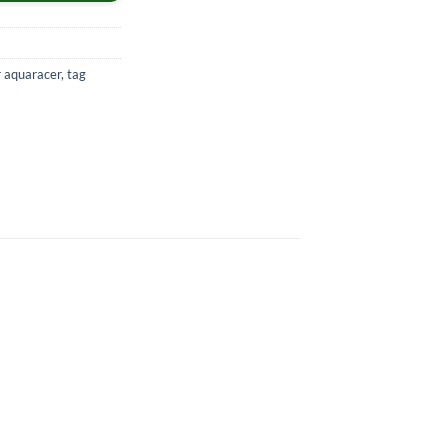
r aquaracer
,
tag