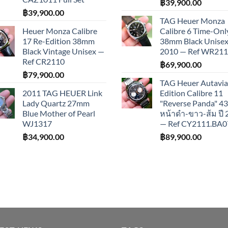
฿
39,900.00
฿
39,900.00
TAG Heuer Monza
Heuer Monza Calibre
Calibre 6 Time-Onl
17 Re-Edition 38mm
38mm Black Unisex 
Black Vintage Unisex —
2010 — Ref WR21
Ref CR2110
฿
69,900.00
฿
79,900.00
TAG Heuer Autavia
2011 TAG HEUER Link
Edition Calibre 11
Lady Quartz 27mm
"Reverse Panda" 
Blue Mother of Pearl
หน้าดำ-ขาว-ส้ม ปี
WJ1317
— Ref CY2111.BA0
฿
34,900.00
฿
89,900.00