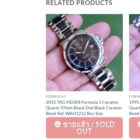
RELATED PRODUCTS
Add to
Add to
Wishlist
Wishlist
FORMULA1
FORM
ormula 1 Lady
2015 TAG HEUER Formula 1 Ceramic
1995
ezel 37mm Black
Quartz 37mm Black Dial Black Ceramic
Quart
 Full Set HERO
Bezel Ref. WAH1212 Boy Size
Bezel