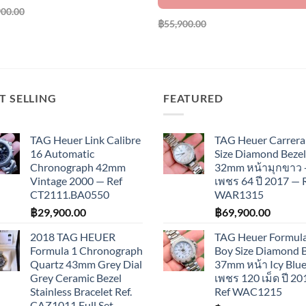
900.00
฿
55,900.00
T SELLING
FEATURED
TAG Heuer Link Calibre
TAG Heuer Carrera
16 Automatic
Size Diamond Bezel
Chronograph 42mm
32mm หน้ามุกขาว 
Vintage 2000 — Ref
เพชร 64 ปี 2017 — 
CT2111.BA0550
WAR1315
฿
29,900.00
฿
69,900.00
2018 TAG HEUER
TAG Heuer Formula
Formula 1 Chronograph
Boy Size Diamond 
Quartz 43mm Grey Dial
37mm หน้า Icy Blue
Grey Ceramic Bezel
เพชร 120 เม็ด ปี 2
Stainless Bracelet Ref.
Ref WAC1215
CAZ1011 Full Set