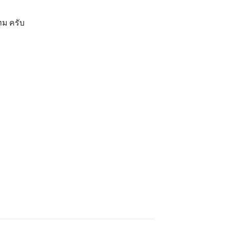
กทม ครับ