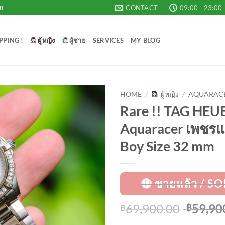
CONTACT
09:00 - 23:00
!!
PPING !
ผู้หญิง
ผู้ชาย
SERVICES
MY BLOG
HOME
/
ผู้หญิง
/
AQUARAC
Rare !! TAG HEU
Add to
Aquaracer เพชรแท
Wishlist
Boy Size 32 mm
Origina
69,900.00
59,90
฿
฿
price