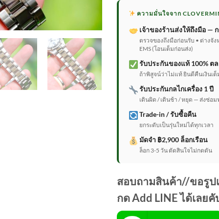
was:
ความมั่นใจจาก CLOVERMI
฿69,90
เจ้าของร้านส่งให้ถึงมือ — ก
ตรวจของถึงมือก่อนรับ • ต่างจัง
EMS (โอนเต็มก่อนส่ง)
รับประกันของแท้ 100% ตล
ถ้าพิสูจน์ว่าไม่แท้ ยินดีคืนเงิน
รับประกันกลไกเครื่อง 1 ปี
เดินผิด / เดินช้า / หยุด — ส่งซ่อม
Trade-in / รับซื้อคืน
ยกระดับเป็นรุ่นใหม่ได้ทุกเวลา
มัดจำ ฿2,900 ล็อกเรือน
ล็อก 3-5 วัน ตัดสินใจไม่กดดัน
สอบถามสินค้า//ขอรูปเพ
กด Add LINE ได้เลยคั