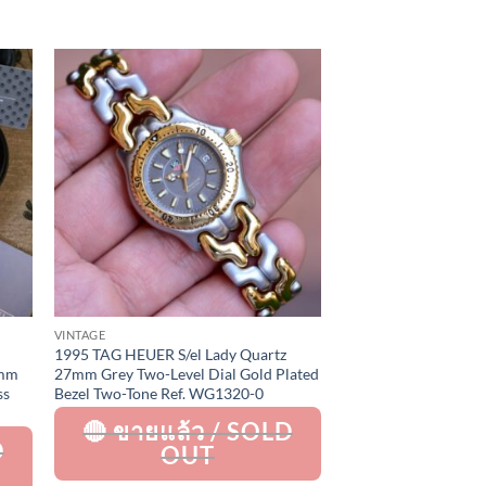
to
Add to
ist
Wishlist
VINTAGE
1995 TAG HEUER S/el Lady Quartz
2mm
27mm Grey Two-Level Dial Gold Plated
ss
Bezel Two-Tone Ref. WG1320-0