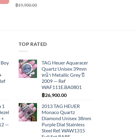
฿
19,900.00
TOP RATED
 Boy
TAG Heuer Aquaracer
Quartz Unisex 39mm
+
หน้า Metallic Grey ปี
Ref
2009 — Ref
WAF111E.BA0801
฿
26,900.00
 1
2013 TAG HEUER
Bezel
Monaco Quartz
 +
Diamond Unisex 38mm
012 —
Purple Dial Stainless
Steel Ref. WAW1315
Full Set RARE