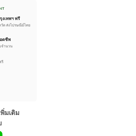
is:
NT
0.00.
฿59,900.00.
รุงเทพฯ ฟรี
หวัด ส่งไปรษณีย์ไทย
อดชีพ
เต็มจำนวน
ฟรี
ิ่มเติม
บ