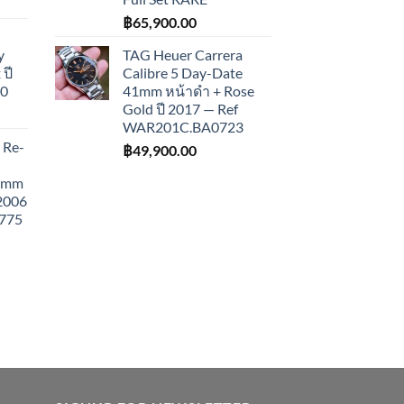
฿
65,900.00
y
TAG Heuer Carrera
ปี
Calibre 5 Day-Date
10
41mm หน้าดำ + Rose
Gold ปี 2017 — Ref
WAR201C.BA0723
 Re-
฿
49,900.00
43mm
 2006
775