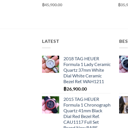
฿
45,900.00
฿
35,
LATEST
BES
2018 TAG HEUER
Formula 1 Lady Ceramic
Quartz 37mm White
Dial White Ceramic
Bezel Ref. WAH1211
฿
26,900.00
2015 TAG HEUER
Formula 1 Chronograph
Quartz 41mm Black
Dial Red Bezel Ref.
CAU1117 Full Set
Brand New RARE