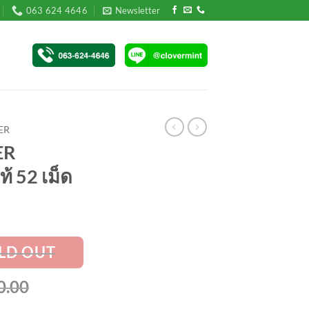
063 624 4646
Newsletter
ER
ER
้ 52 เม็ด
l
Current
0.00
price