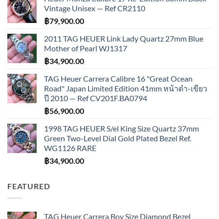
Vintage Unisex — Ref CR2110
฿
79,900.00
2011 TAG HEUER Link Lady Quartz 27mm Blue
Mother of Pearl WJ1317
฿
34,900.00
TAG Heuer Carrera Calibre 16 "Great Ocean
Road" Japan Limited Edition 41mm หน้าดำ-เขียว
ปี 2010 — Ref CV201F.BA0794
฿
56,900.00
1998 TAG HEUER S/el King Size Quartz 37mm
Green Two-Level Dial Gold Plated Bezel Ref.
WG1126 RARE
฿
34,900.00
FEATURED
TAG Heuer Carrera Boy Size Diamond Bezel