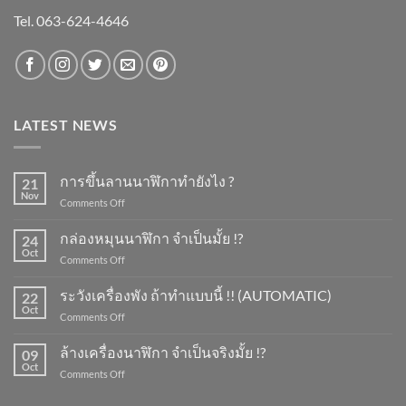
Tel. 063-624-4646
LATEST NEWS
การขึ้นลานนาฬิกาทำยังไง ?
21
Nov
on
Comments Off
การ
ขึ้น
กล่องหมุนนาฬิกา จำเป็นมั้ย !?
24
ลาน
Oct
on
Comments Off
นาฬิกา
กล่อง
ทำ
หมุน
ระวังเครื่องพัง ถ้าทำแบบนี้ !! (AUTOMATIC)
ยัง
22
นาฬิกา
Oct
ไง
on
Comments Off
จำเป็น
?
ระวัง
มั้ย
เครื่อง
ล้างเครื่องนาฬิกา จำเป็นจริงมั้ย !?
!?
09
พัง
Oct
on
Comments Off
ถ้า
ล้าง
ทำ
เครื่อง