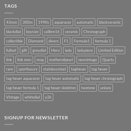
แบบ
นาฬิกา
TAGS
นี้
จำเป็น
!!
จริง
(AUTOMATIC)
มั้ย
43mm
300m
1990s
aquaracer
automatic
blackceramic
!?
blackdial
boysize
calibre16
ceramic
Chronograph
collectible
Diamond
divers
F1
Formula1
formula 1
fullset
gift
greydial
Hero
lady
ladypiece
Limited Edition
link
link men
mop
motherofpearl
neovintage
Quartz
rare
sportluxury
stainlesssteel
tagheuer
tag heuer
tag heuer aquaracer
tag heuer automatic
tag heuer chronograph
tag heuer formula 1
tag heuer skeleton
twotone
unisex
Vintage
whitedial
y2k
SIGNUP FOR NEWSLETTER