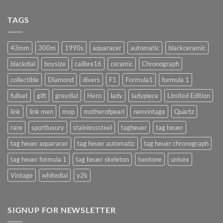
ล้าง
ทำ
เครื่อง
แบบ
นาฬิกา
TAGS
นี้
จำเป็น
!!
จริง
(AUTOMATIC)
มั้ย
43mm
300m
1990s
aquaracer
automatic
blackceramic
!?
blackdial
boysize
calibre16
ceramic
Chronograph
collectible
Diamond
divers
F1
Formula1
formula 1
fullset
gift
greydial
Hero
lady
ladypiece
Limited Edition
link
link men
mop
motherofpearl
neovintage
Quartz
rare
sportluxury
stainlesssteel
tagheuer
tag heuer
tag heuer aquaracer
tag heuer automatic
tag heuer chronograph
tag heuer formula 1
tag heuer skeleton
twotone
unisex
Vintage
whitedial
y2k
SIGNUP FOR NEWSLETTER