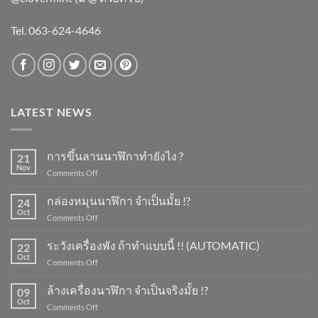
Tel. 063-624-4646
LATEST NEWS
การขึ้นลานนาฬิกาทำยังไง ?
21
Nov
on
Comments Off
การ
ขึ้น
กล่องหมุนนาฬิกา จำเป็นมั้ย !?
24
ลาน
Oct
on
Comments Off
นาฬิกา
กล่อง
ทำ
หมุน
ระวังเครื่องพัง ถ้าทำแบบนี้ !! (AUTOMATIC)
ยัง
22
นาฬิกา
Oct
ไง
on
Comments Off
จำเป็น
?
ระวัง
มั้ย
เครื่อง
ล้างเครื่องนาฬิกา จำเป็นจริงมั้ย !?
!?
09
พัง
Oct
on
Comments Off
ถ้า