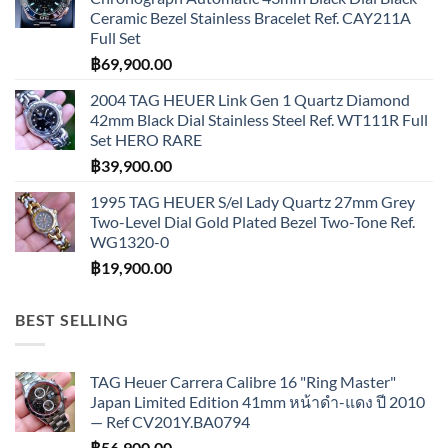
Ceramic Bezel Stainless Bracelet Ref. CAY211A
Full Set
฿
69,900.00
2004 TAG HEUER Link Gen 1 Quartz Diamond
42mm Black Dial Stainless Steel Ref. WT111R Full
Set HERO RARE
฿
39,900.00
1995 TAG HEUER S/el Lady Quartz 27mm Grey
Two-Level Dial Gold Plated Bezel Two-Tone Ref.
WG1320-0
฿
19,900.00
BEST SELLING
TAG Heuer Carrera Calibre 16 "Ring Master"
Japan Limited Edition 41mm หน้าดำ-แดง ปี 2010
— Ref CV201Y.BA0794
฿
56,900.00