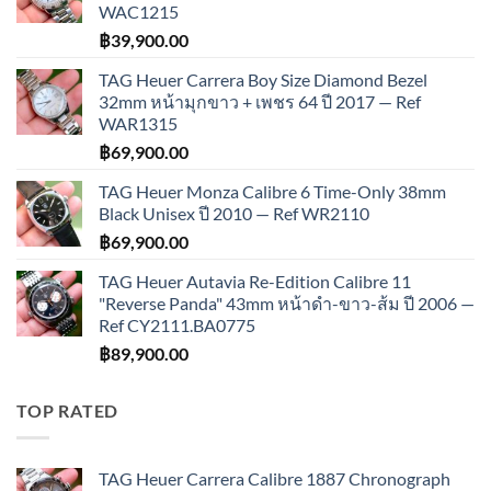
WAC1215
฿
39,900.00
TAG Heuer Carrera Boy Size Diamond Bezel
32mm หน้ามุกขาว + เพชร 64 ปี 2017 — Ref
WAR1315
฿
69,900.00
TAG Heuer Monza Calibre 6 Time-Only 38mm
Black Unisex ปี 2010 — Ref WR2110
฿
69,900.00
TAG Heuer Autavia Re-Edition Calibre 11
"Reverse Panda" 43mm หน้าดำ-ขาว-ส้ม ปี 2006 —
Ref CY2111.BA0775
฿
89,900.00
TOP RATED
TAG Heuer Carrera Calibre 1887 Chronograph