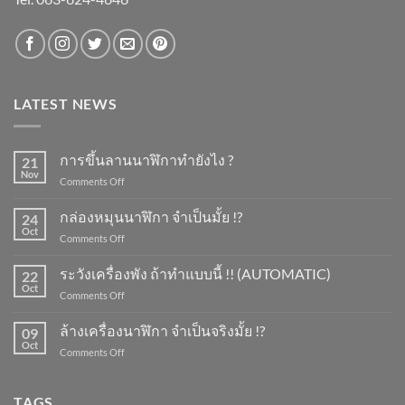
LATEST NEWS
การขึ้นลานนาฬิกาทำยังไง ?
21
Nov
on
Comments Off
การ
ขึ้น
กล่องหมุนนาฬิกา จำเป็นมั้ย !?
24
ลาน
Oct
on
Comments Off
นาฬิกา
กล่อง
ทำ
หมุน
ระวังเครื่องพัง ถ้าทำแบบนี้ !! (AUTOMATIC)
ยัง
22
นาฬิกา
Oct
ไง
on
Comments Off
จำเป็น
?
ระวัง
มั้ย
เครื่อง
ล้างเครื่องนาฬิกา จำเป็นจริงมั้ย !?
!?
09
พัง
Oct
on
Comments Off
ถ้า
ล้าง
ทำ
เครื่อง
แบบ
นาฬิกา
TAGS
นี้