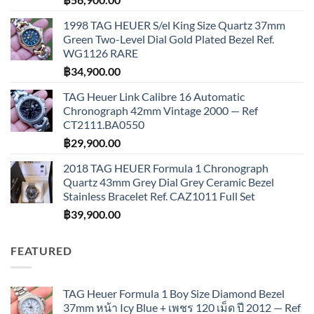
1998 TAG HEUER S/el King Size Quartz 37mm
Green Two-Level Dial Gold Plated Bezel Ref.
WG1126 RARE
฿
34,900.00
TAG Heuer Link Calibre 16 Automatic
Chronograph 42mm Vintage 2000 — Ref
CT2111.BA0550
฿
29,900.00
2018 TAG HEUER Formula 1 Chronograph
Quartz 43mm Grey Dial Grey Ceramic Bezel
Stainless Bracelet Ref. CAZ1011 Full Set
฿
39,900.00
FEATURED
TAG Heuer Formula 1 Boy Size Diamond Bezel
37mm หน้า Icy Blue + เพชร 120 เม็ด ปี 2012 — Ref