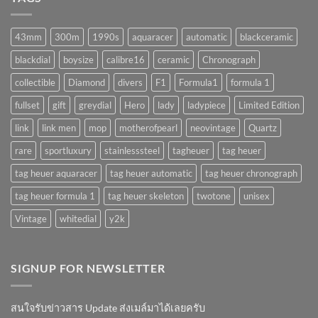
จำเป็น
!!
จริง
(AUTOMATIC)
มั้ย
43mm
300m
1990s
aquaracer
automatic
blackceramic
!?
blackdial
boysize
calibre16
ceramic
Chronograph
collectible
Diamond
divers
F1
Formula1
formula 1
fullset
gift
greydial
Hero
lady
ladypiece
Limited Edition
link
link men
mop
motherofpearl
neovintage
Quartz
rare
sportluxury
stainlesssteel
tagheuer
tag heuer
tag heuer aquaracer
tag heuer automatic
tag heuer chronograph
tag heuer formula 1
tag heuer skeleton
twotone
unisex
Vintage
whitedial
y2k
SIGNUP FOR NEWSLETTER
สนใจรับข่าวสาร Update ส่งเมล์มาได้เลยครับ