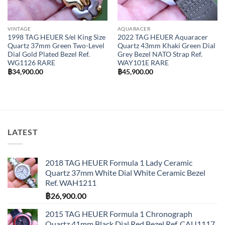
VINTAGE
AQUARACER
1998 TAG HEUER S/el King Size
2022 TAG HEUER Aquaracer
Quartz 37mm Green Two-Level
Quartz 43mm Khaki Green Dial
Dial Gold Plated Bezel Ref.
Grey Bezel NATO Strap Ref.
WG1126 RARE
WAY101E RARE
฿
34,900.00
฿
45,900.00
LATEST
2018 TAG HEUER Formula 1 Lady Ceramic
Quartz 37mm White Dial White Ceramic Bezel
Ref. WAH1211
฿
26,900.00
2015 TAG HEUER Formula 1 Chronograph
Quartz 41mm Black Dial Red Bezel Ref. CAU1117