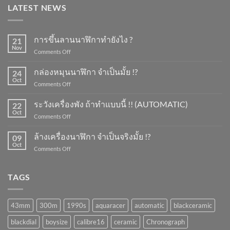
LATEST NEWS
การขึ้นลานนาฬิกาทำยังไง ?
21
Nov
on
Comments Off
การ
ขึ้น
กล่องหมุนนาฬิกา จำเป็นมั้ย !?
24
ลาน
Oct
on
Comments Off
นาฬิกา
กล่อง
ทำ
หมุน
ระวังเครื่องพัง ถ้าทำแบบนี้ !! (AUTOMATIC)
ยัง
22
นาฬิกา
Oct
ไง
on
Comments Off
จำเป็น
?
ระวัง
มั้ย
เครื่อง
ล้างเครื่องนาฬิกา จำเป็นจริงมั้ย !?
!?
09
พัง
Oct
on
Comments Off
ถ้า
ล้าง
ทำ
เครื่อง
แบบ
นาฬิกา
TAGS
นี้
จำเป็น
!!
จริง
(AUTOMATIC)
มั้ย
43mm
300m
1990s
aquaracer
automatic
blackceramic
!?
blackdial
boysize
calibre16
ceramic
Chronograph