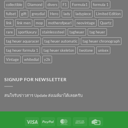
collectible
Diamond
divers
F1
Formula1
formula 1
fullset
gift
greydial
Hero
lady
ladypiece
Limited Edition
link
link men
mop
motherofpearl
neovintage
Quartz
rare
sportluxury
stainlesssteel
tagheuer
tag heuer
tag heuer aquaracer
tag heuer automatic
tag heuer chronograph
tag heuer formula 1
tag heuer skeleton
twotone
unisex
Vintage
whitedial
y2k
SIGNUP FOR NEWSLETTER
สนใจรับข่าวสาร Update ส่งเมล์มาได้เลยครับ
Visa
PayPal
MasterCard
Cash
Credit
On
Card