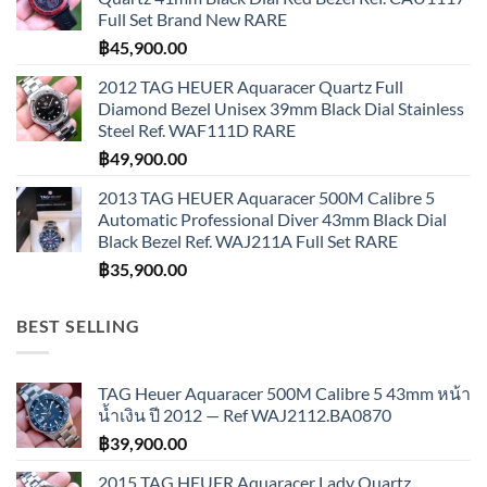
Full Set Brand New RARE
฿
45,900.00
2012 TAG HEUER Aquaracer Quartz Full
Diamond Bezel Unisex 39mm Black Dial Stainless
Steel Ref. WAF111D RARE
฿
49,900.00
2013 TAG HEUER Aquaracer 500M Calibre 5
Automatic Professional Diver 43mm Black Dial
Black Bezel Ref. WAJ211A Full Set RARE
฿
35,900.00
BEST SELLING
TAG Heuer Aquaracer 500M Calibre 5 43mm หน้า
น้ำเงิน ปี 2012 — Ref WAJ2112.BA0870
฿
39,900.00
2015 TAG HEUER Aquaracer Lady Quartz