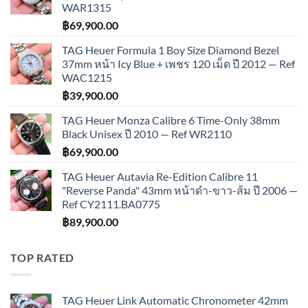
WAR1315
฿
69,900.00
TAG Heuer Formula 1 Boy Size Diamond Bezel
37mm หน้า Icy Blue + เพชร 120 เม็ด ปี 2012 — Ref
WAC1215
฿
39,900.00
TAG Heuer Monza Calibre 6 Time-Only 38mm
Black Unisex ปี 2010 — Ref WR2110
฿
69,900.00
TAG Heuer Autavia Re-Edition Calibre 11
"Reverse Panda" 43mm หน้าดำ-ขาว-ส้ม ปี 2006 —
Ref CY2111.BA0775
฿
89,900.00
TOP RATED
TAG Heuer Link Automatic Chronometer 42mm