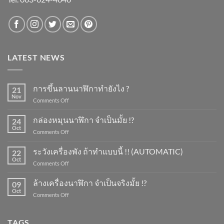
LATEST NEWS
การขึ้นลานนาฬิกาทำยังไง ?
21
Nov
on
Comments Off
การ
ขึ้น
กล่องหมุนนาฬิกา จำเป็นมั้ย !?
24
ลาน
Oct
on
Comments Off
นาฬิกา
กล่อง
ทำ
หมุน
ระวังเครื่องพัง ถ้าทำแบบนี้ !! (AUTOMATIC)
ยัง
22
นาฬิกา
Oct
ไง
on
Comments Off
จำเป็น
?
ระวัง
มั้ย
เครื่อง
ล้างเครื่องนาฬิกา จำเป็นจริงมั้ย !?
!?
09
พัง
Oct
on
Comments Off
ถ้า
ล้าง
ทำ
เครื่อง
แบบ
นาฬิกา
TAGS
นี้