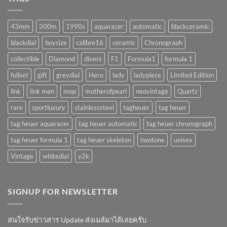
จำเป็น
!!
จริง
(AUTOMATIC)
มั้ย
43mm
300m
1990s
aquaracer
automatic
blackceramic
!?
blackdial
boysize
calibre16
ceramic
Chronograph
collectible
Diamond
divers
F1
Formula1
formula 1
fullset
gift
greydial
Hero
lady
ladypiece
Limited Edition
link
link men
mop
motherofpearl
neovintage
Quartz
rare
sportluxury
stainlesssteel
tagheuer
tag heuer
tag heuer aquaracer
tag heuer automatic
tag heuer chronograph
tag heuer formula 1
tag heuer skeleton
twotone
unisex
Vintage
whitedial
y2k
SIGNUP FOR NEWSLETTER
สนใจรับข่าวสาร Update ส่งเมล์มาได้เลยครับ