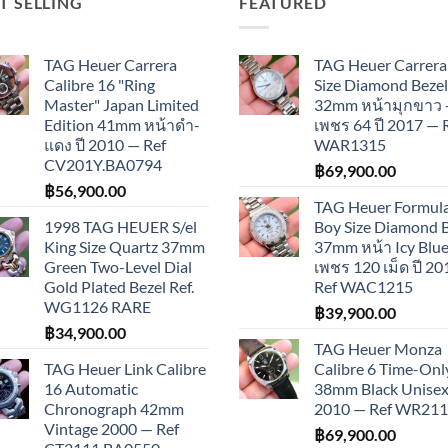
T SELLING
FEATURED
TAG Heuer Carrera
TAG Heuer Carrera
Calibre 16 "Ring
Size Diamond Bezel
Master" Japan Limited
32mm หน้ามุกขาว 
Edition 41mm หน้าดำ-
เพชร 64 ปี 2017 — 
แดง ปี 2010 — Ref
WAR1315
CV201Y.BA0794
฿
69,900.00
฿
56,900.00
TAG Heuer Formula
1998 TAG HEUER S/el
Boy Size Diamond 
King Size Quartz 37mm
37mm หน้า Icy Blue
Green Two-Level Dial
เพชร 120 เม็ด ปี 2
Gold Plated Bezel Ref.
Ref WAC1215
WG1126 RARE
฿
39,900.00
฿
34,900.00
TAG Heuer Monza
TAG Heuer Link Calibre
Calibre 6 Time-Onl
16 Automatic
38mm Black Unisex 
Chronograph 42mm
2010 — Ref WR21
Vintage 2000 — Ref
฿
69,900.00