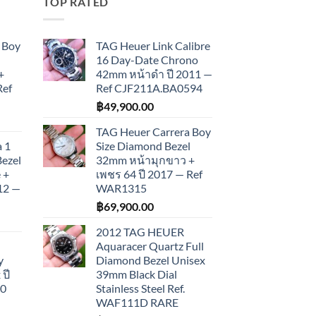
TOP RATED
 Boy
TAG Heuer Link Calibre
16 Day-Date Chrono
+
42mm หน้าดำ ปี 2011 —
Ref
Ref CJF211A.BA0594
฿
49,900.00
TAG Heuer Carrera Boy
 1
Size Diamond Bezel
Bezel
32mm หน้ามุกขาว +
 +
เพชร 64 ปี 2017 — Ref
012 —
WAR1315
฿
69,900.00
2012 TAG HEUER
Aquaracer Quartz Full
y
Diamond Bezel Unisex
ปี
39mm Black Dial
10
Stainless Steel Ref.
WAF111D RARE