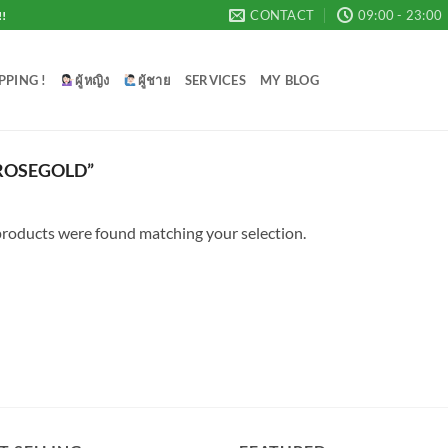
CONTACT
09:00 - 23:00
!!
PPING !
ผู้หญิง
ผู้ชาย
SERVICES
MY BLOG
ROSEGOLD”
roducts were found matching your selection.