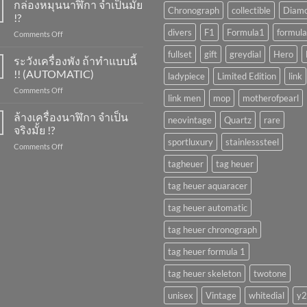
ขึ้น
กล่องหมุนนาฬิกา จำเป็นมั้ย
Chronograph
collectible
Diam
ลาน
!?
นาฬิกา
divers
F1
Formula1
formula
on
Comments Off
ทำ
กล่อง
ยัง
fullset
gift
greydial
Hero
หมุน
ระวังเครื่องพัง ถ้าทำแบบนี้
ไง
นาฬิกา
?
!! (AUTOMATIC)
ladypiece
Limited Edition
link
จำเป็น
on
Comments Off
มั้ย
link men
mop
motherofpearl
ระวัง
!?
เครื่อง
ล้างเครื่องนาฬิกา จำเป็น
neovintage
Quartz
rare
พัง
จริงมั้ย !?
ถ้า
sportluxury
stainlesssteel
on
Comments Off
ทำ
ล้าง
แบบ
tagheuer
tag heuer
เครื่อง
นี้
นาฬิกา
!!
tag heuer aquaracer
จำเป็น
(AUTOMATIC)
จริง
tag heuer automatic
มั้ย
!?
tag heuer chronograph
tag heuer formula 1
tag heuer skeleton
twotone
unisex
Vintage
whitedial
y2