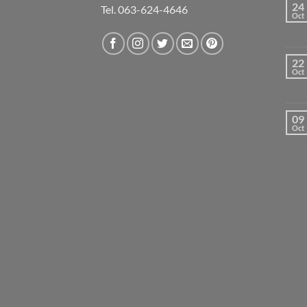
24
Tel. 063-624-4646
Oct
22
Oct
09
Oct