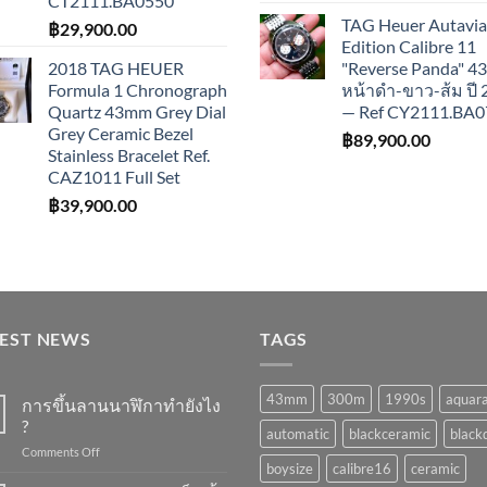
CT2111.BA0550
TAG Heuer Autavia
฿
29,900.00
Edition Calibre 11
2018 TAG HEUER
"Reverse Panda" 
Formula 1 Chronograph
หน้าดำ-ขาว-ส้ม ปี
Quartz 43mm Grey Dial
— Ref CY2111.BA0
Grey Ceramic Bezel
฿
89,900.00
Stainless Bracelet Ref.
CAZ1011 Full Set
฿
39,900.00
TEST NEWS
TAGS
43mm
300m
1990s
aquar
การขึ้นลานนาฬิกาทำยังไง
?
automatic
blackceramic
blackd
on
Comments Off
boysize
calibre16
ceramic
การ