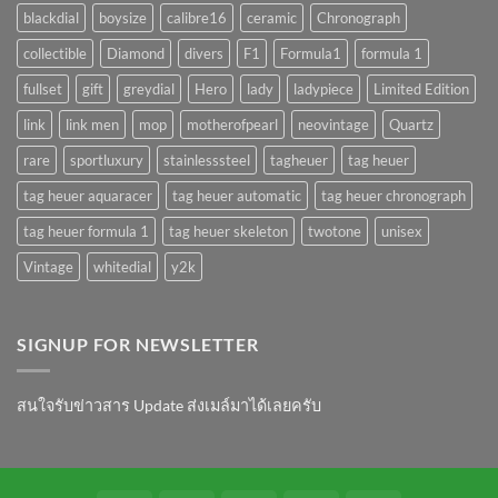
blackdial
boysize
calibre16
ceramic
Chronograph
collectible
Diamond
divers
F1
Formula1
formula 1
fullset
gift
greydial
Hero
lady
ladypiece
Limited Edition
link
link men
mop
motherofpearl
neovintage
Quartz
rare
sportluxury
stainlesssteel
tagheuer
tag heuer
tag heuer aquaracer
tag heuer automatic
tag heuer chronograph
tag heuer formula 1
tag heuer skeleton
twotone
unisex
Vintage
whitedial
y2k
SIGNUP FOR NEWSLETTER
สนใจรับข่าวสาร Update ส่งเมล์มาได้เลยครับ