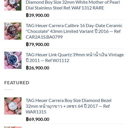
Diamond Boy Size 32mm White Mother of Pearl
Dial Stainless Steel Ref. WAF1312 RARE
฿
39,900.00
TAG Heuer Carrera Calibre 16 Day-Date Ceramic
"Chocolate" 43mm Limited Variant ปี 2016 — Ref
CAR2A1S.BA0799
฿
79,900.00
TAG Heuer Link Quartz 39mm หน้าน้ำเงิน Vintage
ปี 2011 — Ref WJ1112
฿
26,900.00
FEATURED
TAG Heuer Carrera Boy Size Diamond Bezel
32mm หน้ามุกขาว + เพชร 64 ปี 2017 — Ref
WAR1315
฿
69,900.00