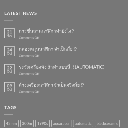
LATEST NEWS
การขึ้นลานนาฬิกาทำยังไง ?
21
Nov
on
Comments Off
การ
ขึ้น
กล่องหมุนนาฬิกา จำเป็นมั้ย !?
24
ลาน
Oct
on
Comments Off
นาฬิกา
กล่อง
ทำ
หมุน
ระวังเครื่องพัง ถ้าทำแบบนี้ !! (AUTOMATIC)
ยัง
22
นาฬิกา
Oct
ไง
on
Comments Off
จำเป็น
?
ระวัง
มั้ย
เครื่อง
ล้างเครื่องนาฬิกา จำเป็นจริงมั้ย !?
!?
09
พัง
Oct
on
Comments Off
ถ้า
ล้าง
ทำ
เครื่อง
แบบ
นาฬิกา
TAGS
นี้
จำเป็น
!!
จริง
(AUTOMATIC)
มั้ย
43mm
300m
1990s
aquaracer
automatic
blackceramic
!?