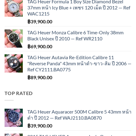
TAG Heuer Formula 1 Boy Size Diamond Bezel
37mm หน้า Icy Blue + เพชร 120 เม็ด ปี 2012 — Ref
WAC1215
฿
39,900.00
TAG Heuer Monza Calibre 6 Time-Only 38mm
Black Unisex ปี 2010 — Ref WR2110
฿
69,900.00
TAG Heuer Autavia Re-Edition Calibre 11
"Reverse Panda" 43mm หน้าดำ-ขาว-ส้ม ปี 2006 —
Ref CY2111.BA0775
฿
89,900.00
TOP RATED
TAG Heuer Aquaracer 500M Calibre 5 43mm หน้า
ดำ ปี 2012 — Ref WAJ2110.BA0870
฿
39,900.00