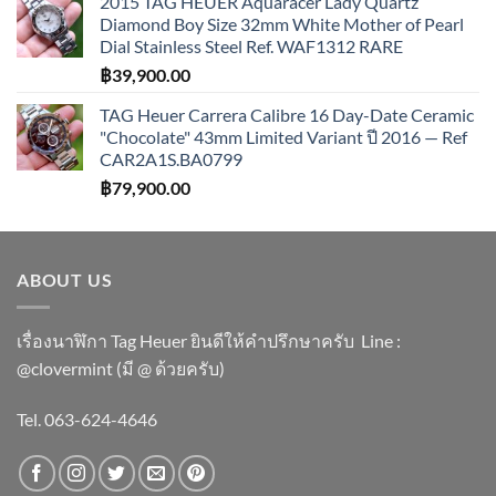
2015 TAG HEUER Aquaracer Lady Quartz
Diamond Boy Size 32mm White Mother of Pearl
Dial Stainless Steel Ref. WAF1312 RARE
฿
39,900.00
TAG Heuer Carrera Calibre 16 Day-Date Ceramic
"Chocolate" 43mm Limited Variant ปี 2016 — Ref
CAR2A1S.BA0799
฿
79,900.00
ABOUT US
เรื่องนาฬิกา Tag Heuer ยินดีให้คำปรึกษาครับ ​Line :
@clovermint (มี @ ด้วยครับ)
Tel. 063-624-4646