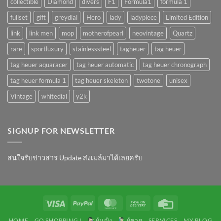
collectible
Diamond
divers
F1
Formula1
formula 1
fullset
gift
greydial
Hero
lady
ladypiece
Limited Edition
link
link men
mop
motherofpearl
neovintage
Quartz
rare
sportluxury
stainlesssteel
tagheuer
tag heuer
tag heuer aquaracer
tag heuer automatic
tag heuer chronograph
tag heuer formula 1
tag heuer skeleton
twotone
unisex
Vintage
whitedial
y2k
SIGNUP FOR NEWSLETTER
สนใจรับข่าวสาร Update ส่งเมล์มาได้เลยครับ
Visa
PayPal
MasterCard
Cash
Credit
On
Card
HOME
GO SHOPPING !
ผู้หญิง
ผู้ชาย
SERVICES
MY BLOG