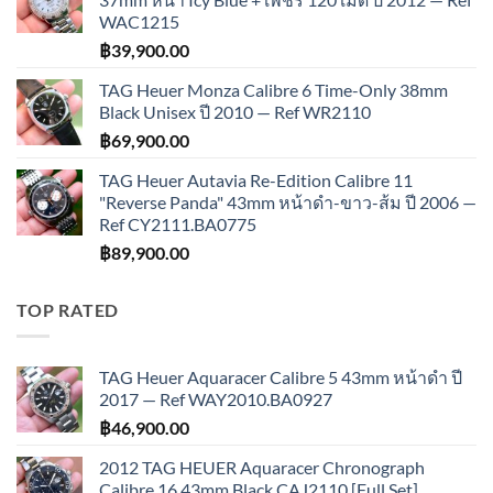
WAC1215
฿
39,900.00
TAG Heuer Monza Calibre 6 Time-Only 38mm
Black Unisex ปี 2010 — Ref WR2110
฿
69,900.00
TAG Heuer Autavia Re-Edition Calibre 11
"Reverse Panda" 43mm หน้าดำ-ขาว-ส้ม ปี 2006 —
Ref CY2111.BA0775
฿
89,900.00
TOP RATED
TAG Heuer Aquaracer Calibre 5 43mm หน้าดำ ปี
2017 — Ref WAY2010.BA0927
฿
46,900.00
2012 TAG HEUER Aquaracer Chronograph
Calibre 16 43mm Black CAJ2110 [Full Set]