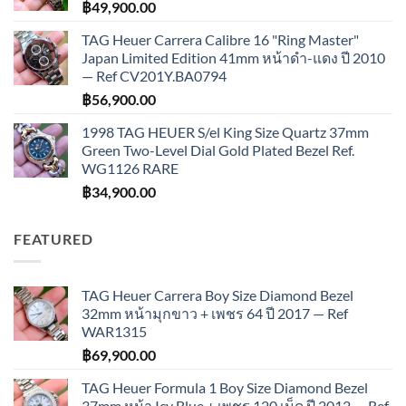
฿
49,900.00
TAG Heuer Carrera Calibre 16 "Ring Master"
Japan Limited Edition 41mm หน้าดำ-แดง ปี 2010
— Ref CV201Y.BA0794
฿
56,900.00
1998 TAG HEUER S/el King Size Quartz 37mm
Green Two-Level Dial Gold Plated Bezel Ref.
WG1126 RARE
฿
34,900.00
FEATURED
TAG Heuer Carrera Boy Size Diamond Bezel
32mm หน้ามุกขาว + เพชร 64 ปี 2017 — Ref
WAR1315
฿
69,900.00
TAG Heuer Formula 1 Boy Size Diamond Bezel
37mm หน้า Icy Blue + เพชร 120 เม็ด ปี 2012 — Ref