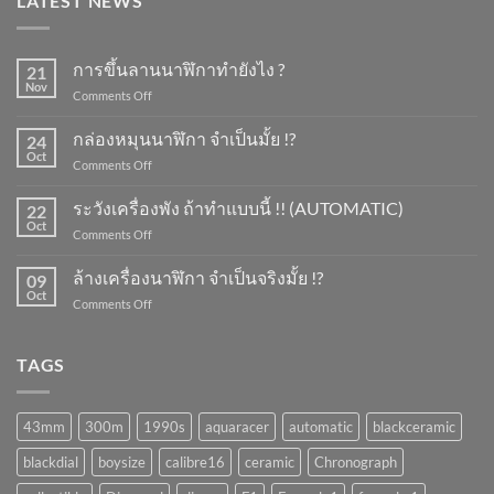
LATEST NEWS
การขึ้นลานนาฬิกาทำยังไง ?
21
Nov
on
Comments Off
การ
ขึ้น
กล่องหมุนนาฬิกา จำเป็นมั้ย !?
24
ลาน
Oct
on
Comments Off
นาฬิกา
กล่อง
ทำ
หมุน
ระวังเครื่องพัง ถ้าทำแบบนี้ !! (AUTOMATIC)
ยัง
22
นาฬิกา
Oct
ไง
on
Comments Off
จำเป็น
?
ระวัง
มั้ย
เครื่อง
ล้างเครื่องนาฬิกา จำเป็นจริงมั้ย !?
!?
09
พัง
Oct
on
Comments Off
ถ้า
ล้าง
ทำ
เครื่อง
แบบ
นาฬิกา
TAGS
นี้
จำเป็น
!!
จริง
(AUTOMATIC)
มั้ย
43mm
300m
1990s
aquaracer
automatic
blackceramic
!?
blackdial
boysize
calibre16
ceramic
Chronograph