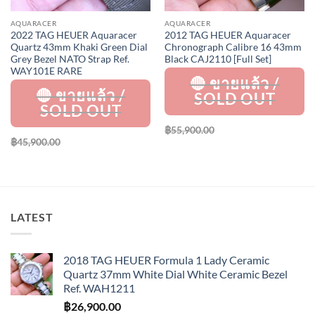
AQUARACER
AQUARACER
2022 TAG HEUER Aquaracer
2012 TAG HEUER Aquaracer
Quartz 43mm Khaki Green Dial
Chronograph Calibre 16 43mm
Grey Bezel NATO Strap Ref.
Black CAJ2110 [Full Set]
WAY101E RARE
฿
55,900.00
฿
45,900.00
LATEST
2018 TAG HEUER Formula 1 Lady Ceramic
Quartz 37mm White Dial White Ceramic Bezel
Ref. WAH1211
฿
26,900.00