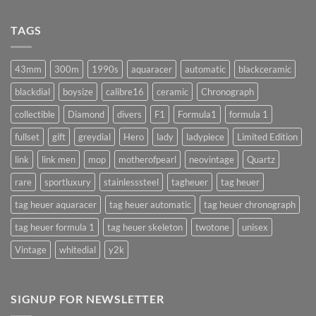
ล้าง
ทำ
เครื่อง
แบบ
นาฬิกา
TAGS
นี้
จำเป็น
!!
จริง
(AUTOMATIC)
มั้ย
43mm
300m
1990s
aquaracer
automatic
blackceramic
!?
blackdial
boysize
calibre16
ceramic
Chronograph
collectible
Diamond
divers
F1
Formula1
formula 1
fullset
gift
greydial
Hero
lady
ladypiece
Limited Edition
link
link men
mop
motherofpearl
neovintage
Quartz
rare
sportluxury
stainlesssteel
tagheuer
tag heuer
tag heuer aquaracer
tag heuer automatic
tag heuer chronograph
tag heuer formula 1
tag heuer skeleton
twotone
unisex
Vintage
whitedial
y2k
SIGNUP FOR NEWSLETTER