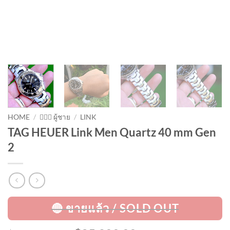
HOME
/
🙋🏻‍♂️ ผู้ชาย
/
LINK
TAG HEUER Link Men Quartz 40 mm Gen
2