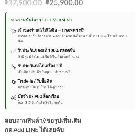
Original
Current
37,900.00
25,900.00
฿
฿
price
price
was:
is:
✨ ความมั่นใจจาก CLOVERMINT
฿37,900.00.
฿25,900.00.
🤝
เจ้าของร้านส่งให้ถึงมือ — กรุงเทพฯ ฟรี
ตรวจของถึงมือก่อนรับ • ต่างจังหวัด ส่งไปรษณีย์ไทย EMS (โอนเต็มก่อน
ส่ง)
✅
รับประกันของแท้ 100% ตลอดชีพ
ถ้าพิสูจน์ว่าไม่แท้ ยินดีคืนเงินเต็มจำนวน
🔧
รับประกันกลไกเครื่อง 1 ปี
เดินผิด / เดินช้า / หยุด — ส่งซ่อมฟรี
🔄
Trade-in / รับซื้อคืน
ยกระดับเป็นรุ่นใหม่ได้ทุกเวลา
💰
มัดจำ ฿2,900 ล็อกเรือน
ล็อก 3-5 วัน ตัดสินใจไม่กดดัน
สอบถามสินค้า//ขอรูปเพิ่มเติม
กด Add LINE ได้เลยคับ