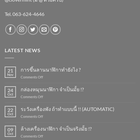
Tel. 063-624-4646
LATEST NEWS
การขึ้นลานนาฬิกาทำยังไง ?
21
Nov
on
Comments Off
การ
ขึ้น
กล่องหมุนนาฬิกา จำเป็นมั้ย !?
24
ลาน
Oct
on
Comments Off
นาฬิกา
กล่อง
ทำ
หมุน
ระวังเครื่องพัง ถ้าทำแบบนี้ !! (AUTOMATIC)
ยัง
22
นาฬิกา
Oct
ไง
on
Comments Off
จำเป็น
?
ระวัง
มั้ย
เครื่อง
ล้างเครื่องนาฬิกา จำเป็นจริงมั้ย !?
!?
09
พัง
Oct
on
Comments Off
ถ้า