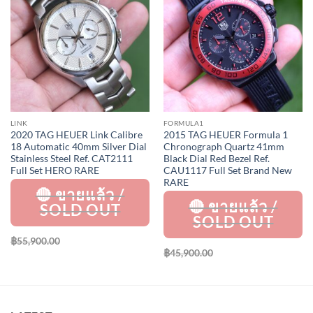
Add to
Add to
Wishlist
Wishlist
LINK
FORMULA1
2020 TAG HEUER Link Calibre
2015 TAG HEUER Formula 1
18 Automatic 40mm Silver Dial
Chronograph Quartz 41mm
Stainless Steel Ref. CAT2111
Black Dial Red Bezel Ref.
Full Set HERO RARE
CAU1117 Full Set Brand New
RARE
฿
55,900.00
฿
45,900.00