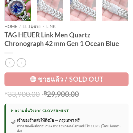
HOME
/
🙋🏻‍♂️ ผู้ชาย
/
LINK
TAG HEUER Link Men Quartz
Chronograph 42 mm Gen 1 Ocean Blue
Original
Current
33,900.00
29,900.00
฿
฿
price
price
was:
is:
✨ ความมั่นใจจาก CLOVERMINT
฿33,900.00.
฿29,900.00.
🤝
เจ้าของร้านส่งให้ถึงมือ — กรุงเทพฯ ฟรี
ตรวจของถึงมือก่อนรับ • ต่างจังหวัด ส่งไปรษณีย์ไทย EMS (โอนเต็มก่อน
ส่ง)