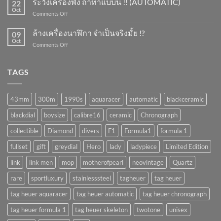
ระวังเครื่องพัง ถ้าทำแบบนี้ !! (AUTOMATIC)
ยัง
22
นาฬิกา
Oct
ไง
on
Comments Off
จำเป็น
?
ระวัง
มั้ย
เครื่อง
ล้างเครื่องนาฬิกา จำเป็นจริงมั้ย !?
!?
09
พัง
Oct
on
Comments Off
ถ้า
ล้าง
ทำ
เครื่อง
แบบ
นาฬิกา
TAGS
นี้
จำเป็น
!!
จริง
(AUTOMATIC)
มั้ย
43mm
300m
1990s
aquaracer
automatic
blackceramic
!?
blackdial
boysize
calibre16
ceramic
Chronograph
collectible
Diamond
divers
F1
Formula1
formula 1
fullset
gift
greydial
Hero
lady
ladypiece
Limited Edition
link
link men
mop
motherofpearl
neovintage
Quartz
rare
sportluxury
stainlesssteel
tagheuer
tag heuer
tag heuer aquaracer
tag heuer automatic
tag heuer chronograph
tag heuer formula 1
tag heuer skeleton
twotone
unisex