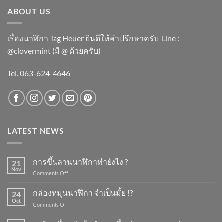
ABOUT US
เรื่องนาฬิกา Tag Heuer ยินดีให้คำปรึกษาครับ ​Line :
@clovermint (มี @ ด้วยครับ)
Tel. 063-624-4646
LATEST NEWS
การขึ้นลานนาฬิกาทำยังไง ?
21
Nov
on
Comments Off
การ
ขึ้น
กล่องหมุนนาฬิกา จำเป็นมั้ย !?
24
ลาน
Oct
on
Comments Off
นาฬิกา
กล่อง
ทำ
หมุน