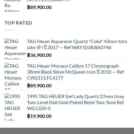
฿
89,900.00
TOP RATED
TAG Heuer Aquaracer Quartz "Coke" 43mm ขอบ
แดง-ดำ ปี 2017 — Ref WAY101B.BA0746
฿
36,900.00
TAG Heuer Monaco Calibre 17 Chronograph
38mm Black Steve McQueen Icon ปี 2010 — Ref
CW2111.FC6177
฿
89,900.00
1995 TAG HEUER S/el Lady Quartz 27mm Grey
Two-Level Dial Gold Plated Bezel Two-Tone Ref.
WG1320-0
฿
19,900.00