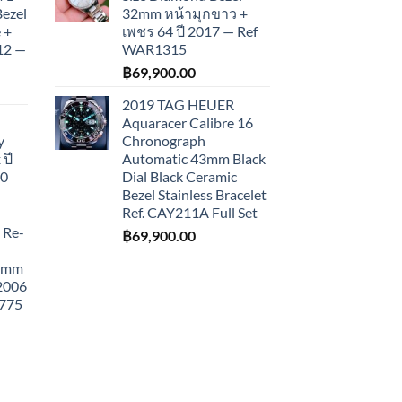
Bezel
32mm หน้ามุกขาว +
 +
เพชร 64 ปี 2017 — Ref
012 —
WAR1315
฿
69,900.00
2019 TAG HEUER
Aquaracer Calibre 16
y
Chronograph
ปี
Automatic 43mm Black
10
Dial Black Ceramic
Bezel Stainless Bracelet
Ref. CAY211A Full Set
 Re-
฿
69,900.00
43mm
 2006
775