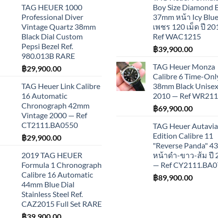
TAG HEUER 1000
Boy Size Diamond 
Professional Diver
37mm หน้า Icy Blue
Vintage Quartz 38mm
เพชร 120 เม็ด ปี 2
Black Dial Custom
Ref WAC1215
Pepsi Bezel Ref.
฿
39,900.00
980.013B RARE
TAG Heuer Monza
฿
29,900.00
Calibre 6 Time-Onl
TAG Heuer Link Calibre
38mm Black Unisex 
16 Automatic
2010 — Ref WR21
Chronograph 42mm
฿
69,900.00
Vintage 2000 — Ref
CT2111.BA0550
TAG Heuer Autavia
Edition Calibre 11
฿
29,900.00
"Reverse Panda" 
2019 TAG HEUER
หน้าดำ-ขาว-ส้ม ปี
Formula 1 Chronograph
— Ref CY2111.BA0
Calibre 16 Automatic
฿
89,900.00
44mm Blue Dial
Stainless Steel Ref.
CAZ2015 Full Set RARE
฿
39,900.00