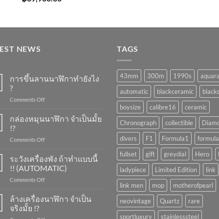
TEST NEWS
TAGS
43mm
300m
1990s
aquar
การขึ้นลานนาฬิกาทำยังไง
?
automatic
blackceramic
blackd
on
Comments Off
boysize
calibre16
ceramic
การ
ขึ้น
กล่องหมุนนาฬิกา จำเป็นมั้ย
Chronograph
collectible
Diam
ลาน
!?
นาฬิกา
divers
F1
Formula1
formula
on
Comments Off
ทำ
กล่อง
ยัง
fullset
gift
greydial
Hero
หมุน
ระวังเครื่องพัง ถ้าทำแบบนี้
ไง
นาฬิกา
?
!! (AUTOMATIC)
ladypiece
Limited Edition
link
จำเป็น
on
Comments Off
มั้ย
link men
mop
motherofpearl
ระวัง
!?
เครื่อง
ล้างเครื่องนาฬิกา จำเป็น
neovintage
Quartz
rare
พัง
จริงมั้ย !?
ถ้า
sportluxury
stainlesssteel