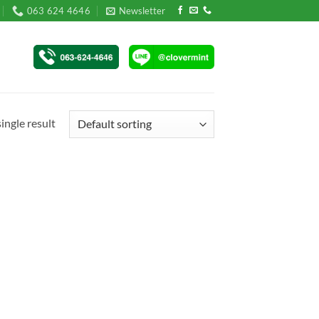
063 624 4646
Newsletter
ingle result