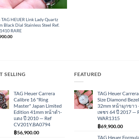
 TAG HEUER Link Lady Quartz
Black Dial Stainless Steel Ref.
1410 RARE
900.00
T SELLING
FEATURED
TAG Heuer Carrera
TAG Heuer Carrera
Calibre 16 "Ring
Size Diamond Bezel
Master" Japan Limited
32mm หน้ามุกขาว 
Edition 41mm หน้าดำ-
เพชร 64 ปี 2017 — 
แดง ปี 2010 — Ref
WAR1315
CV201Y.BA0794
฿
69,900.00
฿
56,900.00
TAG Heuer Formula