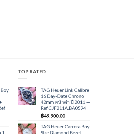
TOP RATED
 Boy
TAG Heuer Link Calibre
16 Day-Date Chrono
+
42mm หน้าดำ ปี 2011 —
Ref
Ref CJF211A.BA0594
฿
49,900.00
TAG Heuer Carrera Boy
 1
Size Diamond Bezel