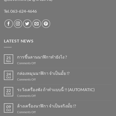
Tel. 063-624-4646
LATEST NEWS
การขึ้นลานนาฬิกาทำยังไง ?
21
Nov
on
Comments Off
การ
ขึ้น
กล่องหมุนนาฬิกา จำเป็นมั้ย !?
24
ลาน
Oct
on
Comments Off
นาฬิกา
กล่อง
ทำ
หมุน
ระวังเครื่องพัง ถ้าทำแบบนี้ !! (AUTOMATIC)
ยัง
22
นาฬิกา
Oct
ไง
on
Comments Off
จำเป็น
?
ระวัง
มั้ย
เครื่อง
ล้างเครื่องนาฬิกา จำเป็นจริงมั้ย !?
!?
09
พัง
Oct
on
Comments Off
ถ้า