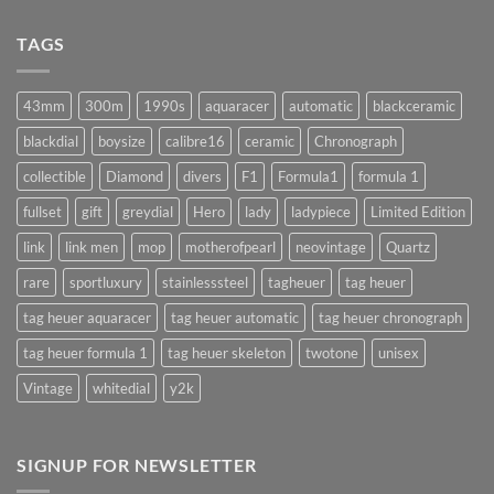
ล้าง
ทำ
เครื่อง
แบบ
นาฬิกา
TAGS
นี้
จำเป็น
!!
จริง
(AUTOMATIC)
มั้ย
43mm
300m
1990s
aquaracer
automatic
blackceramic
!?
blackdial
boysize
calibre16
ceramic
Chronograph
collectible
Diamond
divers
F1
Formula1
formula 1
fullset
gift
greydial
Hero
lady
ladypiece
Limited Edition
link
link men
mop
motherofpearl
neovintage
Quartz
rare
sportluxury
stainlesssteel
tagheuer
tag heuer
tag heuer aquaracer
tag heuer automatic
tag heuer chronograph
tag heuer formula 1
tag heuer skeleton
twotone
unisex
Vintage
whitedial
y2k
SIGNUP FOR NEWSLETTER