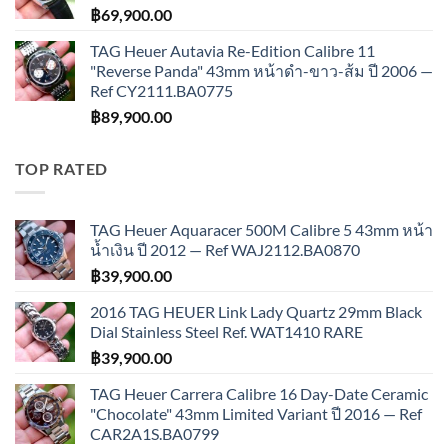
฿
69,900.00
TAG Heuer Autavia Re-Edition Calibre 11
"Reverse Panda" 43mm หน้าดำ-ขาว-ส้ม ปี 2006 —
Ref CY2111.BA0775
฿
89,900.00
TOP RATED
TAG Heuer Aquaracer 500M Calibre 5 43mm หน้า
น้ำเงิน ปี 2012 — Ref WAJ2112.BA0870
฿
39,900.00
2016 TAG HEUER Link Lady Quartz 29mm Black
Dial Stainless Steel Ref. WAT1410 RARE
฿
39,900.00
TAG Heuer Carrera Calibre 16 Day-Date Ceramic
"Chocolate" 43mm Limited Variant ปี 2016 — Ref
CAR2A1S.BA0799