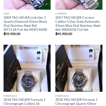
LINK
CARRERA
2004 TAG HEUER Link Gen 1
2017 TAG HEUER Carrera
Quartz Diamond 42mm Black
Calibre 5 Day-Date Automatic
Dial Stainless Steel Ref.
41mm Blue Dial Stainless Steel
WT111R Full Set HERO RARE
Ref. WAR201E Full Set
฿
39,900.00
฿
45,900.00
Add to
Add to
Wishlist
Wishlist
FORMULA1
FORMULA1
2018 TAG HEUER Formula 1
2018 TAG HEUER Formula 1
Chronograph Calibre 16
Chronograph Quartz 43mm