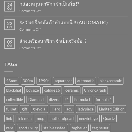
ขึ้น
กล่องหมุนนาฬิกา จำเป็นมั้ย !?
24
ลาน
Oct
on
Comments Off
นาฬิกา
กล่อง
ทำ
หมุน
ระวังเครื่องพัง ถ้าทำแบบนี้ !! (AUTOMATIC)
ยัง
22
นาฬิกา
Oct
ไง
on
Comments Off
จำเป็น
?
ระวัง
มั้ย
เครื่อง
ล้างเครื่องนาฬิกา จำเป็นจริงมั้ย !?
!?
09
พัง
Oct
on
Comments Off
ถ้า
ล้าง
ทำ
เครื่อง
แบบ
นาฬิกา
TAGS
นี้
จำเป็น
!!
จริง
(AUTOMATIC)
มั้ย
43mm
300m
1990s
aquaracer
automatic
blackceramic
!?
blackdial
boysize
calibre16
ceramic
Chronograph
collectible
Diamond
divers
F1
Formula1
formula 1
fullset
gift
greydial
Hero
lady
ladypiece
Limited Edition
link
link men
mop
motherofpearl
neovintage
Quartz
rare
sportluxury
stainlesssteel
tagheuer
tag heuer