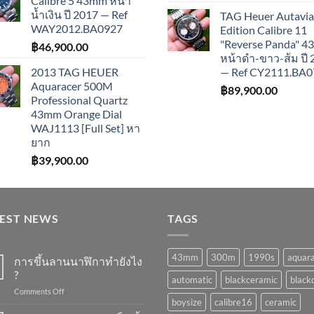
Calibre 5 43mm หน้า
น้ำเงิน ปี 2017 — Ref
TAG Heuer Autavia
WAY2012.BA0927
Edition Calibre 11
"Reverse Panda" 
฿
46,900.00
หน้าดำ-ขาว-ส้ม ปี
2013 TAG HEUER
— Ref CY2111.BA0
Aquaracer 500M
฿
89,900.00
Professional Quartz
43mm Orange Dial
WAJ1113 [Full Set] หา
ยาก
฿
39,900.00
TEST NEWS
TAGS
43mm
300m
1990s
aquar
การขึ้นลานนาฬิกาทำยังไง
?
automatic
blackceramic
blackd
on
Comments Off
boysize
calibre16
ceramic
การ