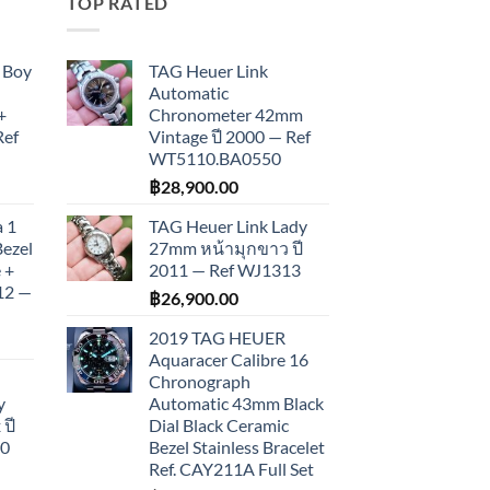
TOP RATED
 Boy
TAG Heuer Link
Automatic
+
Chronometer 42mm
Ref
Vintage ปี 2000 — Ref
WT5110.BA0550
฿
28,900.00
 1
TAG Heuer Link Lady
Bezel
27mm หน้ามุกขาว ปี
 +
2011 — Ref WJ1313
012 —
฿
26,900.00
2019 TAG HEUER
Aquaracer Calibre 16
Chronograph
y
Automatic 43mm Black
ปี
Dial Black Ceramic
10
Bezel Stainless Bracelet
Ref. CAY211A Full Set