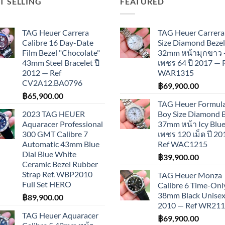
T SELLING
FEATURED
TAG Heuer Carrera
TAG Heuer Carrera
Calibre 16 Day-Date
Size Diamond Bezel
Film Bezel "Chocolate"
32mm หน้ามุกขาว 
43mm Steel Bracelet ปี
เพชร 64 ปี 2017 — 
2012 — Ref
WAR1315
CV2A12.BA0796
฿
69,900.00
฿
65,900.00
TAG Heuer Formula
2023 TAG HEUER
Boy Size Diamond 
Aquaracer Professional
37mm หน้า Icy Blue
300 GMT Calibre 7
เพชร 120 เม็ด ปี 2
Automatic 43mm Blue
Ref WAC1215
Dial Blue White
฿
39,900.00
Ceramic Bezel Rubber
Strap Ref. WBP2010
TAG Heuer Monza
Full Set HERO
Calibre 6 Time-Onl
38mm Black Unisex 
฿
89,900.00
2010 — Ref WR21
TAG Heuer Aquaracer
฿
69,900.00