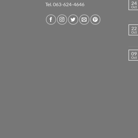
24
Tel. 063-624-4646
Oct
22
Oct
09
Oct