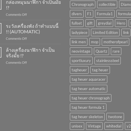
ขึ้น
กล่องหมุนนาฬิกา จำเป็นมั้ย
Chronograph
collectible
Diam
ลาน
!?
นาฬิกา
divers
F1
Formula1
formula
on
Comments Off
ทำ
กล่อง
ยัง
fullset
gift
greydial
Hero
หมุน
ระวังเครื่องพัง ถ้าทำแบบนี้
ไง
นาฬิกา
?
!! (AUTOMATIC)
ladypiece
Limited Edition
link
จำเป็น
on
Comments Off
มั้ย
link men
mop
motherofpearl
ระวัง
!?
เครื่อง
ล้างเครื่องนาฬิกา จำเป็น
neovintage
Quartz
rare
พัง
จริงมั้ย !?
ถ้า
sportluxury
stainlesssteel
on
Comments Off
ทำ
ล้าง
แบบ
tagheuer
tag heuer
เครื่อง
นี้
นาฬิกา
!!
tag heuer aquaracer
จำเป็น
(AUTOMATIC)
จริง
tag heuer automatic
มั้ย
!?
tag heuer chronograph
tag heuer formula 1
tag heuer skeleton
twotone
unisex
Vintage
whitedial
y2