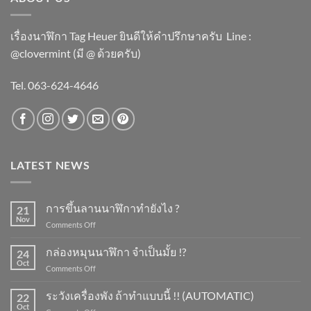
เรื่องนาฬิกา Tag Heuer ยินดีให้คำปรึกษาครับ ​Line :
@clovermint (มี @ ด้วยครับ)
Tel. 063-624-4646
LATEST NEWS
การขึ้นลานนาฬิกาทำยังไง ?
21
Nov
on
Comments Off
การ
ขึ้น
กล่องหมุนนาฬิกา จำเป็นมั้ย !?
24
ลาน
Oct
on
Comments Off
นาฬิกา
กล่อง
ทำ
หมุน
ระวังเครื่องพัง ถ้าทำแบบนี้ !! (AUTOMATIC)
ยัง
22
นาฬิกา
Oct
ไง