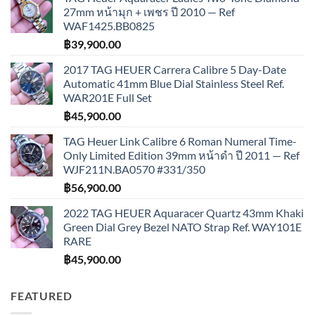
27mm หน้ามุก + เพชร ปี 2010 — Ref
WAF1425.BB0825
฿
39,900.00
2017 TAG HEUER Carrera Calibre 5 Day-Date
Automatic 41mm Blue Dial Stainless Steel Ref.
WAR201E Full Set
฿
45,900.00
TAG Heuer Link Calibre 6 Roman Numeral Time-
Only Limited Edition 39mm หน้าดำ ปี 2011 — Ref
WJF211N.BA0570 #331/350
฿
56,900.00
2022 TAG HEUER Aquaracer Quartz 43mm Khaki
Green Dial Grey Bezel NATO Strap Ref. WAY101E
RARE
฿
45,900.00
FEATURED