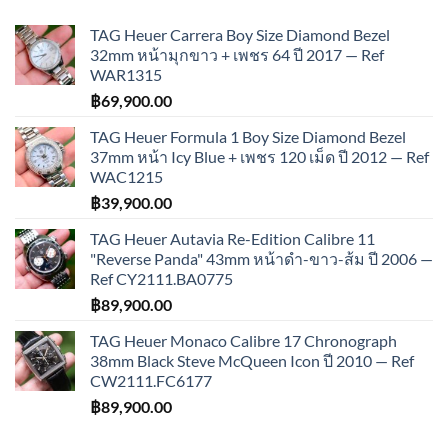
TAG Heuer Carrera Boy Size Diamond Bezel
32mm หน้ามุกขาว + เพชร 64 ปี 2017 — Ref
WAR1315
฿
69,900.00
TAG Heuer Formula 1 Boy Size Diamond Bezel
37mm หน้า Icy Blue + เพชร 120 เม็ด ปี 2012 — Ref
WAC1215
฿
39,900.00
TAG Heuer Autavia Re-Edition Calibre 11
"Reverse Panda" 43mm หน้าดำ-ขาว-ส้ม ปี 2006 —
Ref CY2111.BA0775
฿
89,900.00
TAG Heuer Monaco Calibre 17 Chronograph
38mm Black Steve McQueen Icon ปี 2010 — Ref
CW2111.FC6177
฿
89,900.00