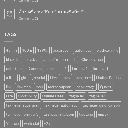
on
Comments Off
จำเป็น
?
ระวัง
มั้ย
เครื่อง
ล้างเครื่องนาฬิกา จำเป็นจริงมั้ย !?
!?
09
พัง
Oct
on
Comments Off
ถ้า
ล้าง
ทำ
เครื่อง
แบบ
นาฬิกา
TAGS
นี้
จำเป็น
!!
จริง
(AUTOMATIC)
มั้ย
43mm
300m
1990s
aquaracer
automatic
blackceramic
!?
blackdial
boysize
calibre16
ceramic
Chronograph
collectible
Diamond
divers
F1
Formula1
formula 1
fullset
gift
greydial
Hero
lady
ladypiece
Limited Edition
link
link men
mop
motherofpearl
neovintage
Quartz
rare
sportluxury
stainlesssteel
tagheuer
tag heuer
tag heuer aquaracer
tag heuer automatic
tag heuer chronograph
tag heuer formula 1
tag heuer skeleton
twotone
unisex
Vintage
whitedial
y2k