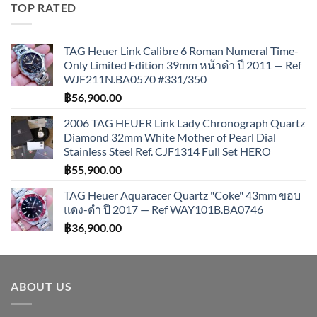
TOP RATED
TAG Heuer Link Calibre 6 Roman Numeral Time-
Only Limited Edition 39mm หน้าดำ ปี 2011 — Ref
WJF211N.BA0570 #331/350
฿
56,900.00
2006 TAG HEUER Link Lady Chronograph Quartz
Diamond 32mm White Mother of Pearl Dial
Stainless Steel Ref. CJF1314 Full Set HERO
฿
55,900.00
TAG Heuer Aquaracer Quartz "Coke" 43mm ขอบ
แดง-ดำ ปี 2017 — Ref WAY101B.BA0746
฿
36,900.00
ABOUT US