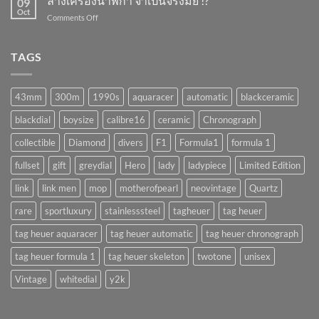
ล้างเครื่องนาฬิกา จำเป็นจริงมั้ย !?
09
พัง
Oct
on
Comments Off
ถ้า
ล้าง
ทำ
เครื่อง
แบบ
นาฬิกา
TAGS
นี้
จำเป็น
!!
จริง
(AUTOMATIC)
มั้ย
43mm
300m
1990s
aquaracer
automatic
blackceramic
!?
blackdial
boysize
calibre16
ceramic
Chronograph
collectible
Diamond
divers
F1
Formula1
formula 1
fullset
gift
greydial
Hero
lady
ladypiece
Limited Edition
link
link men
mop
motherofpearl
neovintage
Quartz
rare
sportluxury
stainlesssteel
tagheuer
tag heuer
tag heuer aquaracer
tag heuer automatic
tag heuer chronograph
tag heuer formula 1
tag heuer skeleton
twotone
unisex
Vintage
whitedial
y2k