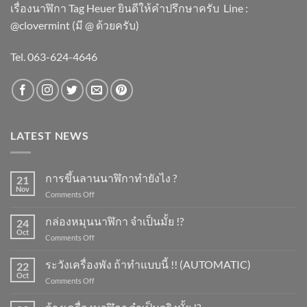
เรื่องนาฬิกา Tag Heuer ยินดีให้คำปรึกษาครับ ​Line :
@clovermint (มี @ ด้วยครับ)
Tel. 063-624-4646
LATEST NEWS
การขึ้นลานนาฬิกาทำยังไง ?
21
Nov
on
Comments Off
การ
ขึ้น
กล่องหมุนนาฬิกา จำเป็นมั้ย !?
24
ลาน
Oct
on
Comments Off
นาฬิกา
กล่อง
ทำ
หมุน
ระวังเครื่องพัง ถ้าทำแบบนี้ !! (AUTOMATIC)
ยัง
22
นาฬิกา
Oct
ไง
on
Comments Off
จำเป็น
?
ระวัง
มั้ย
เครื่อง
!?