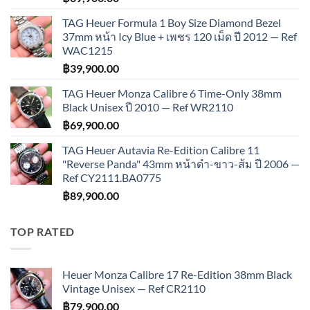
TAG Heuer Formula 1 Boy Size Diamond Bezel
37mm หน้า Icy Blue + เพชร 120 เม็ด ปี 2012 — Ref
WAC1215
฿
39,900.00
TAG Heuer Monza Calibre 6 Time-Only 38mm
Black Unisex ปี 2010 — Ref WR2110
฿
69,900.00
TAG Heuer Autavia Re-Edition Calibre 11
"Reverse Panda" 43mm หน้าดำ-ขาว-ส้ม ปี 2006 —
Ref CY2111.BA0775
฿
89,900.00
TOP RATED
Heuer Monza Calibre 17 Re-Edition 38mm Black
Vintage Unisex — Ref CR2110
฿
79,900.00