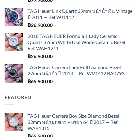
TAG Heuer Link Quartz 39mm หน้าน้ำเงิน Vintage
ปี 2011 — Ref WJ1112
฿
26,900.00
2018 TAG HEUER Formula 1 Lady Ceramic
Quartz 37mm White Dial White Ceramic Bezel
Ref. WAH1211
฿
26,900.00
TAG Heuer Carrera Lady Full Diamond Bezel
27mm หน้าดำ ปี 2013 — Ref WV1412.BA0793
฿
65,900.00
FEATURED
TAG Heuer Carrera Boy Size Diamond Bezel
32mm หน้ามุกขาว + เพชร 64 ปี 2017 — Ref
WAR1315
฿
69,900.00