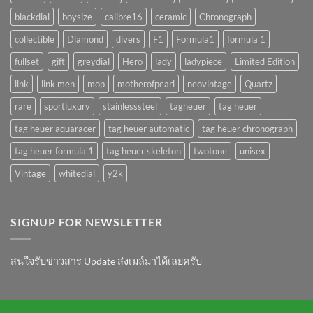
blackdial
boysize
calibre16
ceramic
Chronograph
collectible
Diamond
divers
F1
Formula1
formula 1
fullset
gift
greydial
Hero
lady
ladypiece
Limited Edition
link
link men
mop
motherofpearl
neovintage
Quartz
rare
sportluxury
stainlesssteel
tagheuer
tag heuer
tag heuer aquaracer
tag heuer automatic
tag heuer chronograph
tag heuer formula 1
tag heuer skeleton
twotone
unisex
Vintage
whitedial
y2k
SIGNUP FOR NEWSLETTER
สนใจรับข่าวสาร Update ส่งเมล์มาได้เลยครับ