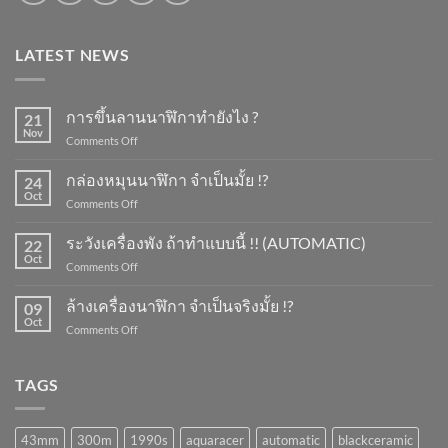
LATEST NEWS
การขึ้นลานนาฬิกาทำยังไง ?
21
Nov
on
Comments Off
การ
ขึ้น
กล่องหมุนนาฬิกา จำเป็นมั้ย !?
24
ลาน
Oct
on
Comments Off
นาฬิกา
กล่อง
ทำ
หมุน
ระวังเครื่องพัง ถ้าทำแบบนี้ !! (AUTOMATIC)
ยัง
22
นาฬิกา
Oct
ไง
on
Comments Off
จำเป็น
?
ระวัง
มั้ย
เครื่อง
ล้างเครื่องนาฬิกา จำเป็นจริงมั้ย !?
!?
09
พัง
Oct
on
Comments Off
ถ้า
ล้าง
ทำ
เครื่อง
แบบ
นาฬิกา
TAGS
นี้
จำเป็น
!!
จริง
(AUTOMATIC)
มั้ย
43mm
300m
1990s
aquaracer
automatic
blackceramic
!?