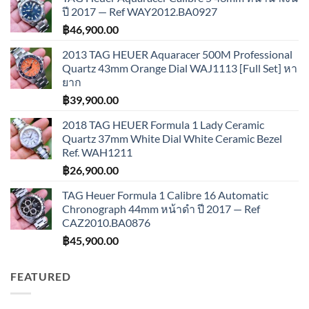
ปี 2017 — Ref WAY2012.BA0927
฿
46,900.00
2013 TAG HEUER Aquaracer 500M Professional
Quartz 43mm Orange Dial WAJ1113 [Full Set] หา
ยาก
฿
39,900.00
2018 TAG HEUER Formula 1 Lady Ceramic
Quartz 37mm White Dial White Ceramic Bezel
Ref. WAH1211
฿
26,900.00
TAG Heuer Formula 1 Calibre 16 Automatic
Chronograph 44mm หน้าดำ ปี 2017 — Ref
CAZ2010.BA0876
฿
45,900.00
FEATURED