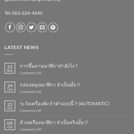
Tel. 063-624-4646
LATEST NEWS
การขึ้นลานนาฬิกาทำยังไง ?
21
Nov
on
Comments Off
การ
ขึ้น
กล่องหมุนนาฬิกา จำเป็นมั้ย !?
24
ลาน
Oct
on
Comments Off
นาฬิกา
กล่อง
ทำ
หมุน
ระวังเครื่องพัง ถ้าทำแบบนี้ !! (AUTOMATIC)
ยัง
22
นาฬิกา
Oct
ไง
on
Comments Off
จำเป็น
?
ระวัง
มั้ย
เครื่อง
ล้างเครื่องนาฬิกา จำเป็นจริงมั้ย !?
!?
09
พัง
Oct
on
Comments Off
ถ้า