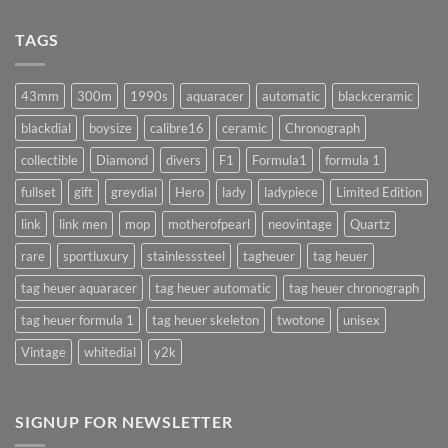
ล้าง
ทำ
เครื่อง
แบบ
นาฬิกา
TAGS
นี้
จำเป็น
!!
จริง
(AUTOMATIC)
มั้ย
43mm
300m
1990s
aquaracer
automatic
blackceramic
!?
blackdial
boysize
calibre16
ceramic
Chronograph
collectible
Diamond
divers
F1
Formula1
formula 1
fullset
gift
greydial
Hero
lady
ladypiece
Limited Edition
link
link men
mop
motherofpearl
neovintage
Quartz
rare
sportluxury
stainlesssteel
tagheuer
tag heuer
tag heuer aquaracer
tag heuer automatic
tag heuer chronograph
tag heuer formula 1
tag heuer skeleton
twotone
unisex
Vintage
whitedial
y2k
SIGNUP FOR NEWSLETTER