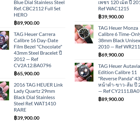
Blue Dial Stainless Steel
เพชร 120 เม็ด ปี 2
Ref. CBC2112 Full Set
Ref WAC1215
HERO
฿
39,900.00
฿
89,900.00
TAG Heuer Monza
TAG Heuer Carrera
Calibre 6 Time-Onl
Calibre 16 Day-Date
38mm Black Unisex 
Film Bezel "Chocolate"
2010 — Ref WR21
43mm Steel Bracelet ปี
฿
69,900.00
2012 — Ref
CV2A12.BA0796
TAG Heuer Autavia
Edition Calibre 11
฿
65,900.00
"Reverse Panda" 
2016 TAG HEUER Link
หน้าดำ-ขาว-ส้ม ปี
Lady Quartz 29mm
— Ref CY2111.BA0
Black Dial Stainless
฿
89,900.00
Steel Ref. WAT1410
RARE
฿
39,900.00