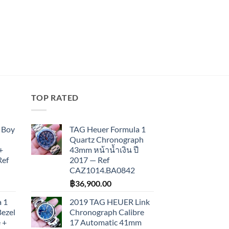
TOP RATED
 Boy
TAG Heuer Formula 1
Quartz Chronograph
+
43mm หน้าน้ำเงิน ปี
Ref
2017 — Ref
CAZ1014.BA0842
฿
36,900.00
 1
2019 TAG HEUER Link
Bezel
Chronograph Calibre
 +
17 Automatic 41mm