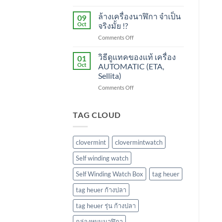
ระวัง
!?
เครื่อง
ล้างเครื่องนาฬิกา จำเป็น
09
พัง
Oct
จริงมั้ย !?
ถ้า
on
Comments Off
ทำ
ล้าง
แบบ
เครื่อง
วิธีดูแทคของแท้ เครื่อง
นี้
01
นาฬิกา
!!
Oct
AUTOMATIC (ETA,
จำเป็น
(AUTOMATIC)
Sellita)
จริง
on
Comments Off
มั้ย
วิธี
!?
ดู
แทค
TAG CLOUD
ของ
แท้
เครื่อง
clovermint
clovermintwatch
AUTOMATIC
(ETA,
Self winding watch
Sellita)
Self Winding Watch Box
tag heuer
tag heuer ก้างปลา
tag heuer รุ่น ก้างปลา
กล่องหมุนนาฬิกา