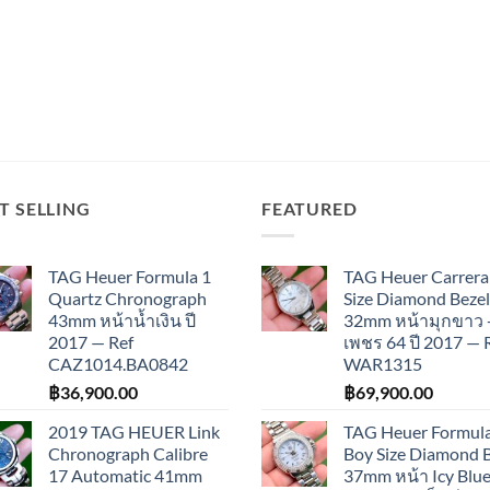
T SELLING
FEATURED
TAG Heuer Formula 1
TAG Heuer Carrera
Quartz Chronograph
Size Diamond Bezel
43mm หน้าน้ำเงิน ปี
32mm หน้ามุกขาว 
2017 — Ref
เพชร 64 ปี 2017 — 
CAZ1014.BA0842
WAR1315
฿
36,900.00
฿
69,900.00
2019 TAG HEUER Link
TAG Heuer Formula
Chronograph Calibre
Boy Size Diamond 
17 Automatic 41mm
37mm หน้า Icy Blue