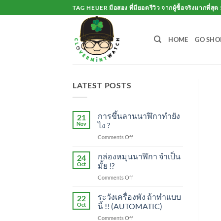
Skip
TAG HEUER มือสอง ที่มียอดรีวิว จากผู้ซื้อจริงมากที่สุด 
to
content
HOME
GO SHO
LATEST POSTS
การขึ้นลานนาฬิกาทำยัง
21
Nov
ไง ?
on
Comments Off
การ
ขึ้น
กล่องหมุนนาฬิกา จำเป็น
24
ลาน
Oct
มั้ย !?
นาฬิกา
on
Comments Off
ทำ
กล่อง
ยัง
หมุน
ระวังเครื่องพัง ถ้าทำแบบ
ไง
22
นาฬิกา
?
Oct
นี้ !! (AUTOMATIC)
จำเป็น
on
Comments Off
มั้ย