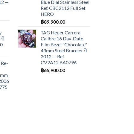
012 —
Blue Dial Stainless Steel
Ref. CBC2112 Full Set
HERO
฿
89,900.00
y
TAG Heuer Carrera
ปี
Calibre 16 Day-Date
10
Film Bezel "Chocolate"
43mm Steel Bracelet ปี
2012 — Ref
CV2A12.BA0796
 Re-
฿
65,900.00
43mm
 2006
775